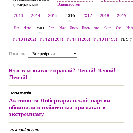
Владивосток
(федеральная)
2013
2014
2015
2016
2017
2018
2019
Янв.
Февр.
Март
Апр.
Май
Июнь
Июль
Авг.
Сент.
Окт.
Ноя
№ 13 (1202)
№ 12 (1201)
№ 11 (1200)
№ 10 (1199)
№ 9 (
Показать
Кто там шагает правой? Левой! Левой!
Левой!
zona.media
Активиста Либертарианской партии
обвинили в публичных призывах к
экстремизму
rusmonitor.com