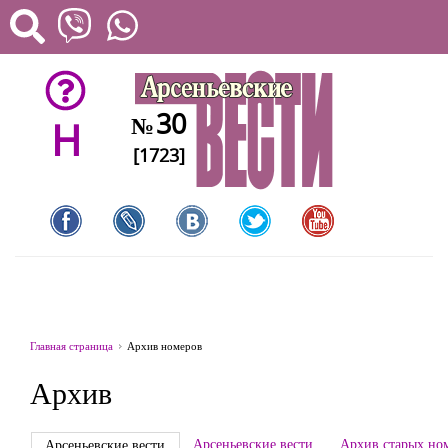
30
№
H
[1723]
Главная страница
Архив номеров
Архив
Арсеньевские вести
Архив старых но
Арсеньевские вести