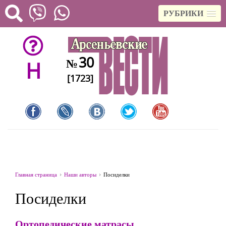
РУБРИКИ
30
№
H
[1723]
Главная страница
Наши авторы
Посиделки
Посиделки
Ортопедические матрасы