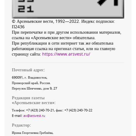
© Арсеньевские вести, 1992—2022. Индекс подписки:
П2436
При перепечатке и при другом использовании материалов,
ссылка на «Арсеньевские вести» обязательна.
При републикации в сети интернет так же обязательна
работающая ссылка на оригинал статьи, или на главную
страницу сайта:
https://www.arsvest.ru/
Почтовый адрес:
690091
, г.
Владивосток
,
Приморский край
,
Россия
.
Переулок Шевченко
, дом 9, 27
Редакция газеты
«
Арсеньевские вести
»:
Телефон:
+7 (423) 240-70-21
, факс:
+7 (423) 240-70-22
E-mail:
av@arsvest.ru
Редактор:
Ирина Георгиевна Гребнёва,