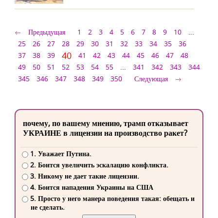
Предыдущая
1
2
3
4
5
6
7
8
9
10
...
25
26
27
28
29
30
31
32
33
34
35
36
40
37
38
39
41
42
43
44
45
46
47
48
49
50
51
52
53
54
55
...
341
342
343
344
345
346
347
348
349
350
Следующая
почему, по вашему мнению, трамп отказывает
УКРАИНЕ в лицензии на производство ракет?
1. Уважает Путина.
2. Боится увеличить эскалацию конфликта.
3. Никому не дает такие лицензии.
4. Боится нападения Украины на США
5. Просто у него манера поведения такая: обещать и
не сделать.