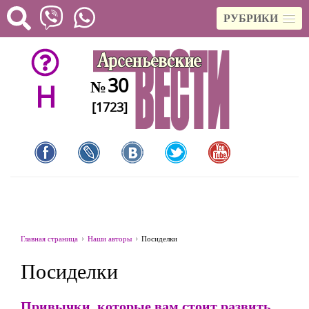
РУБРИКИ
30
№
H
[1723]
Главная страница
Наши авторы
Посиделки
Посиделки
Привычки, которые вам стоит развить