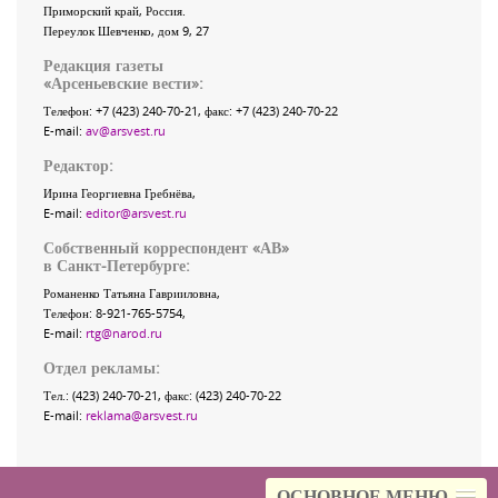
Приморский край
,
Россия
.
Переулок Шевченко
, дом 9, 27
Редакция газеты
«
Арсеньевские вести
»:
Телефон:
+7 (423) 240-70-21
, факс:
+7 (423) 240-70-22
E-mail:
av@arsvest.ru
Редактор:
Ирина Георгиевна Гребнёва,
E-mail:
editor@arsvest.ru
Собственный корреспондент «АВ»
в Санкт-Петербурге:
Романенко Татьяна Гаврииловна,
Телефон: 8-921-765-5754,
E-mail:
rtg@narod.ru
Отдел рекламы:
Тел.: (423) 240-70-21, факс: (423) 240-70-22
E-mail:
reklama@arsvest.ru
ОСНОВНОЕ МЕНЮ