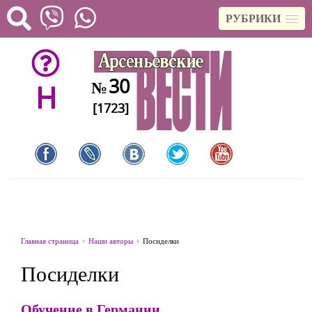
РУБРИКИ
30
№
H
[1723]
Главная страница
Наши авторы
Посиделки
Посиделки
Обучение в Германии