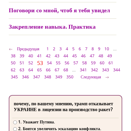
Поговори со мной, чтоб я тебя увидел
Закрепление навыка. Практика
Предыдущая
1
2
3
4
5
6
7
8
9
10
...
38
39
40
41
42
43
44
45
46
47
48
49
53
50
51
52
54
55
56
57
58
59
60
61
62
63
64
65
66
67
68
...
341
342
343
344
345
346
347
348
349
350
Следующая
почему, по вашему мнению, трамп отказывает
УКРАИНЕ в лицензии на производство ракет?
1. Уважает Путина.
2. Боится увеличить эскалацию конфликта.