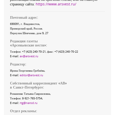
страницу сайта:
https://www.arsvest.ru/
Почтовый адрес:
690091
, г.
Владивосток
,
Приморский край
,
Россия
.
Переулок Шевченко
, дом 9, 27
Редакция газеты
«
Арсеньевские вести
»:
Телефон:
+7 (423) 240-70-21
, факс:
+7 (423) 240-70-22
E-mail:
av@arsvest.ru
Редактор:
Ирина Георгиевна Гребнёва,
E-mail:
editor@arsvest.ru
Собственный корреспондент «АВ»
в Санкт-Петербурге:
Романенко Татьяна Гаврииловна,
Телефон: 8-921-765-5754,
E-mail:
rtg@narod.ru
Отдел рекламы: