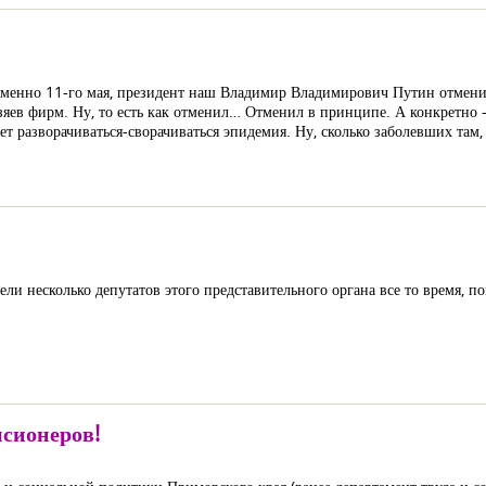
именно 11-го мая, президент наш Владимир Владимирович Путин отменил
озяев фирм. Ну, то есть как отменил… Отменил в принципе. А конкретно 
удет разворачиваться-сворачиваться эпидемия. Ну, сколько заболевших т
и несколько депутатов этого представительного органа все то время, по
сионеров!