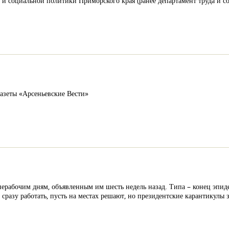
 и социальной политики Приморского края (ранее департамент труда и со
газеты «Арсеньевские Вести»
нерабочим дням, объявленным им шесть недель назад. Типа – конец эпиде
ак сразу работать, пусть на местах решают, но президентские карантикул