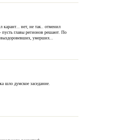
 карант… нет, не так.. отменил
– пусть главы регионов решают. По
ам, выздоровевших, умерших…
ка шло думское заседание.