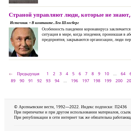
Страной управляют люди, которые не знают, 
Источник – В контакте. Лев Шлосберг
Особенность пандемии коронавируса заключается в
ситуация в мире, когда эпидемия, проникшая в а
предприятия, закрываются организации, люди пер
Предыдущая
1
2
3
4
5
6
7
8
9
10
...
64
89
90
91
92
93
94
...
196
197
198
199
200
2
© Арсеньевские вести, 1992—2022. Индекс подписки: П2436
При перепечатке и при другом использовании материалов, ссылка
При републикации в сети интернет так же обязательна работающа