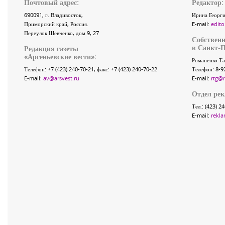
Почтовый адрес:
Редактор:
690091
, г.
Владивосток
,
Ирина Георги
Приморский край
,
Россия
.
E-mail:
edito
Переулок Шевченко
, дом 9, 27
Собственн
в Санкт-П
Редакция газеты
«
Арсеньевские вести
»:
Романенко Та
Телефон:
+7 (423) 240-70-21
, факс:
+7 (423) 240-70-22
Телефон: 8-9
E-mail:
av@arsvest.ru
E-mail:
rtg@
Отдел ре
Тел.: (423) 2
E-mail:
rekla