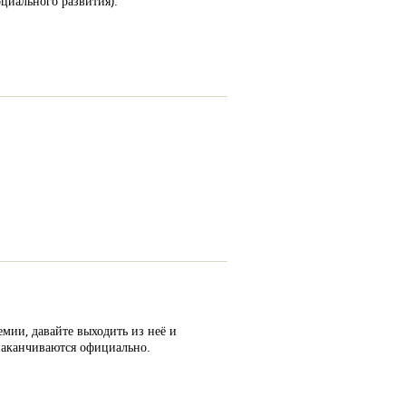
циального развития).
мии, давайте выходить из неё и
ы заканчиваются официально.