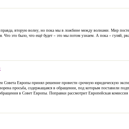
 правда, вторую волну, но пока мы в ложбине между волнами. Мир пост
я. Что это было, что ещё будет – это мы потом узнаем. А пока – гуляй, рв
к
еи Совета Европы принял решение провести срочную юридическую экспе
ворена просьба, содержащаяся в обращении, под которым поставили подп
бращения в Совет Европы. Поправки рассмотрит Европейская комиссия з