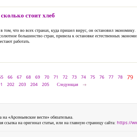
сколько стоит хлеб
 том, что во всех странах, куда пришел вирус, он остановил экономику. 
бсолютное большинство стран, привела к остановке естественных эконом
естают работать.
79
65
66
67
68
69
70
71
72
73
74
75
76
77
78
01
202
203
204
205
Следующая
 на «Арсеньевские вести» обязательна.
я ссылка на оригинал статьи, или на главную страницу сайта:
https://w