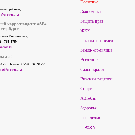
Политика
евна Гребнёва,
Экономика
r@arsvest.ru
Защита прав
ый корреспондент «АВ»
етербурге:
ЖКХ
тьяна Гаврииловна,
Письма читателей
21-765-5754,
narod.ru
Земля-кормилица
кламы:
Вселенная
40-70-21, факс: (423) 240-70-22
Салон красоты
ma@arsvest.ru
Вкусные рецепты
Спорт
АВтобан
Здоровье
Посиделки
Hi-tech