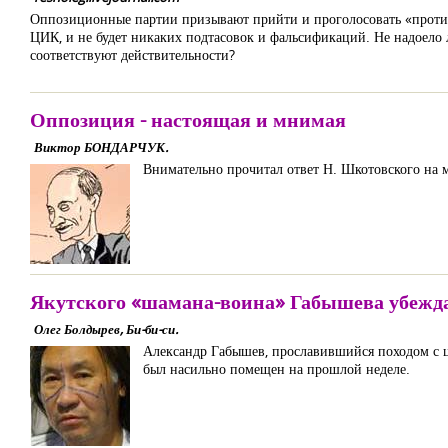
Оппозиционные партии призывают прийти и проголосовать «против
ЦИК, и не будет никаких подтасовок и фальсификаций. Не надоело ли
соответствуют действительности?
Оппозиция - настоящая и мнимая
Виктор БОНДАРЧУК.
Внимательно прочитал ответ Н. Шкотовского на 
Якутского «шамана-воина» Габышева убежда
Олег Болдырев, Би-би-си.
Александр Габышев, прославившийся походом с це
был насильно помещен на прошлой неделе.