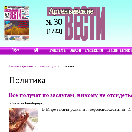
30
№
[1723]
16+
Реклама
ЗаКон
Редакция
Наши автор
Главная страница
Наши авторы
Политика
Политика
Все получат по заслугам, никому не отсидеть
Виктор Бондарчук.
В Мире тысячи религий и вероисповедований. И 