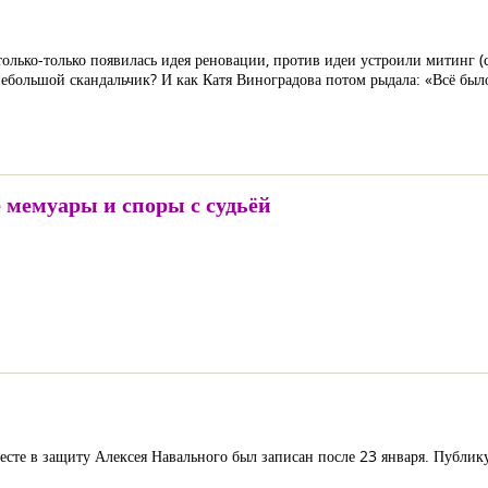
только-только появилась идея реновации, против идеи устроили митинг (
небольшой скандальчик? И как Катя Виноградова потом рыдала: «Всё бы
е мемуары и споры с судьёй
есте в защиту Алексея Навального был записан после 23 января. Публику