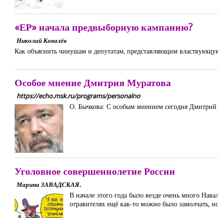
«ЕР» начала предвыборную кампанию?
Николай Ковалёв
Как объяснить чинушам и депутатам, представляющим властвующую 
Особое мнение Дмитрия Муратова
https://echo.msk.ru/programs/personalno
О. Бычкова: С особым мнением сегодня Дмитрий 
Уголовное совершеннолетие России
Марина ЗАВАДСКАЯ.
В начале этого года было везде очень много Навал
отравителях ещё как-то можно было замолчать, но