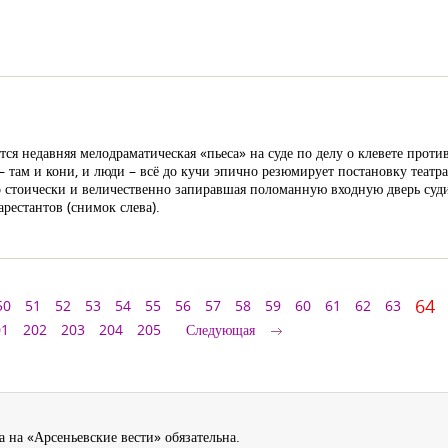
ся недавняя мелодраматическая «пьеса» на суде по делу о клевете проти
там и кони, и люди – всё до кучи эпично резюмирует постановку театра 
о стоически и величественно запиравшая поломанную входную дверь су
арестантов (снимок слева).
64
50
51
52
53
54
55
56
57
58
59
60
61
62
63
01
202
203
204
205
Следующая
 на «Арсеньевские вести» обязательна.