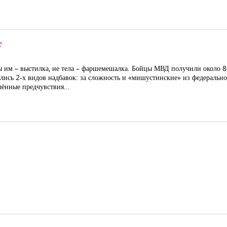
т
вы им – выстилка, не тела – фаршемешалка. Бойцы МВД получили около 8
лись 2-х видов надбавок: за сложность и «мишустинские» из федерально
ённые предчувствия...