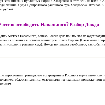
ря, хотя никаких публичных акций в Хабаровске в этот день не было, а А
ди Ленина. Судья Центрального районного суда Хабаровска Шатилов А.
яч рублей.
оссию освободить Навального? Разбор Дождя
ить Алексея Навального, однако Россия дала понять, что не будет подч
ращения политика в Комитет министров Совета Европы (Навальный попро
и исполнять решения суда). Дождь попытался разобраться, как события 
зу по пересечении границы, его возвращение в Россию в корне изменило 
иловиков, обласканными им, одаренными невиданными привилегиями и
сильным.