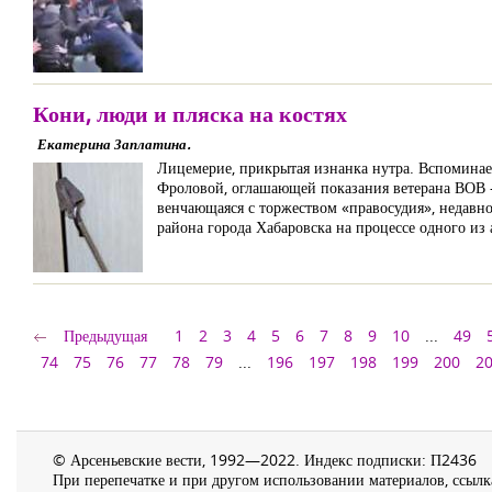
Кони, люди и пляска на костях
Екатерина Заплатина.
Лицемерие, прикрытая изнанка нутра. Вспоминает
Фроловой, оглашающей показания ветерана ВОВ – 
венчающаяся с торжеством «правосудия», недавн
района города Хабаровска на процессе одного из 
Предыдущая
1
2
3
4
5
6
7
8
9
10
...
49
74
75
76
77
78
79
...
196
197
198
199
200
2
© Арсеньевские вести, 1992—2022. Индекс подписки: П2436
При перепечатке и при другом использовании материалов, ссылка