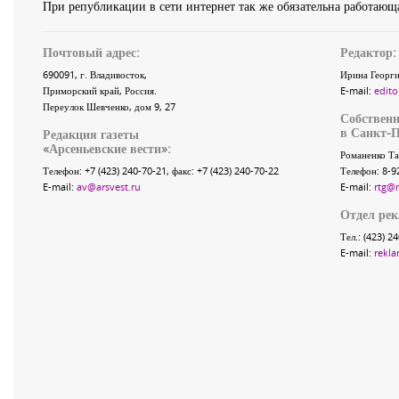
При републикации в сети интернет так же обязательна работающа
Почтовый адрес:
Редактор:
690091
, г.
Владивосток
,
Ирина Георги
Приморский край
,
Россия
.
E-mail:
edito
Переулок Шевченко
, дом 9, 27
Собственн
в Санкт-П
Редакция газеты
«
Арсеньевские вести
»:
Романенко Та
Телефон:
+7 (423) 240-70-21
, факс:
+7 (423) 240-70-22
Телефон: 8-9
E-mail:
av@arsvest.ru
E-mail:
rtg@
Отдел ре
Тел.: (423) 2
E-mail:
rekla