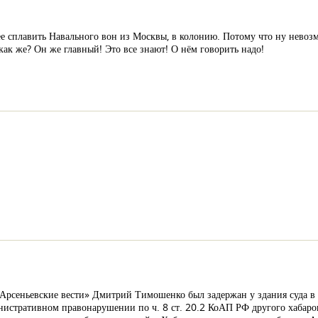
рее сплавить Навального вон из Москвы, в колонию. Потому что ну невоз
как же? Он же главный! Это все знают! О нём говорить надо!
«Арсеньевские вести» Дмитрий Тимошенко был задержан у здания суда в 
министративном правонарушении по ч. 8 ст. 20.2 КоАП РФ другого хабар