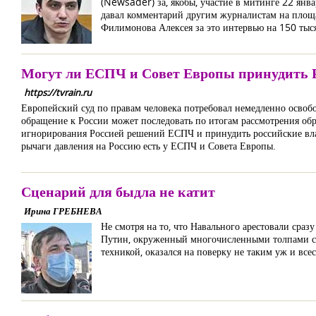
(Newsader) за, якобы, участие в митинге 22 янва
давал комментарий другим журналистам на площа
Филимонова Алексея за это интервью на 150 тыс
Могут ли ЕСПЧ и Совет Европы принудить Р
https://tvrain.ru
Европейский суд по правам человека потребовал немедленно освобод
обращение к России может последовать по итогам рассмотрения об
игнорирования Россией решений ЕСПЧ и принудить российские власт
рычаги давления на Россию есть у ЕСПЧ и Совета Европы.
Сценарий для быдла не катит
Ирина ГРЕБНЕВА
Не смотря на то, что Навального арестовали сра
Путин, окруженный многочисленными толпами с
техникой, оказался на поверку не таким уж и все