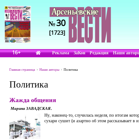
30
№
[1723]
16+
Реклама
ЗаКон
Редакция
Наши автор
Главная страница
Наши авторы
Политика
Политика
Жажда общения
Марина ЗАВАДСКАЯ.
Ну, наконец-то, случилась неделя, по итогам кот
сухари сушит (и азартно об этом рассказывает в и