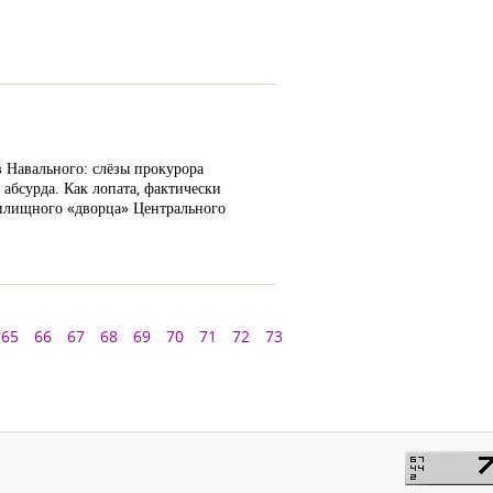
в Навального: слёзы прокурора
абсурда. Как лопата, фактически
дилищного «дворца» Центрального
65
66
67
68
69
70
71
72
73