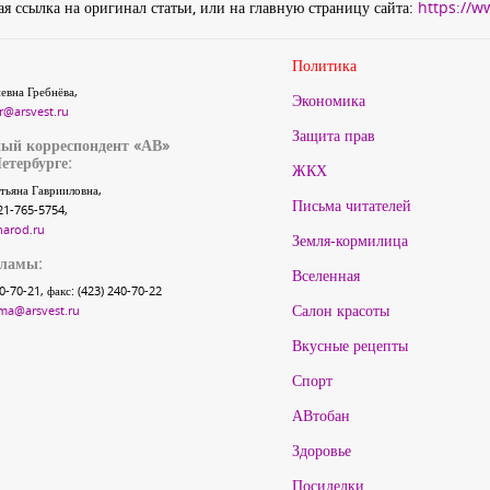
я ссылка на оригинал статьи, или на главную страницу сайта:
https://w
Политика
евна Гребнёва,
Экономика
r@arsvest.ru
Защита прав
ый корреспондент «АВ»
етербурге:
ЖКХ
тьяна Гаврииловна,
Письма читателей
21-765-5754,
narod.ru
Земля-кормилица
кламы:
Вселенная
40-70-21, факс: (423) 240-70-22
Салон красоты
ma@arsvest.ru
Вкусные рецепты
Спорт
АВтобан
Здоровье
Посиделки