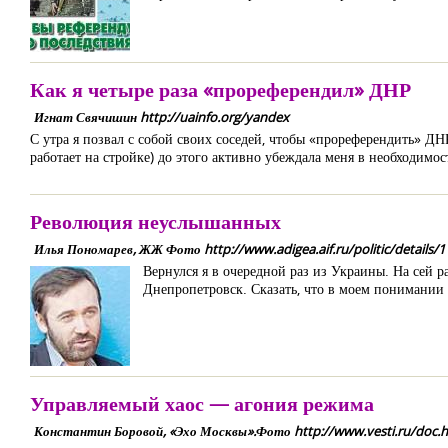
Как я четыре раза «прореферендил» ДНР
Игнат Свячишин http://uainfo.org/yandex
С утра я позвал с собой своих соседей, чтобы «прореферендить» ДНР
работает на стройке) до этого активно убеждала меня в необходимос
Революция неуслышанных
Илья Пономарев, ЖЖ Фото http://www.adigea.aif.ru/politic/details/1
Вернулся я в очередной раз из Украины. На сей р
Днепропетровск. Сказать, что в моем понимании 
Управляемый хаос — агония режима
Константин Боровой, «Эхо Москвы».Фото http://www.vesti.ru/doc.