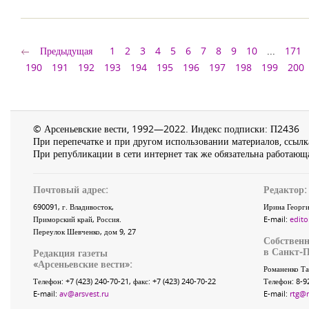
Предыдущая
1
2
3
4
5
6
7
8
9
10
...
171
190
191
192
193
194
195
196
197
198
199
200
© Арсеньевские вести, 1992—2022. Индекс подписки: П2436
При перепечатке и при другом использовании материалов, ссылка
При републикации в сети интернет так же обязательна работающа
Почтовый адрес:
Редактор:
690091
, г.
Владивосток
,
Ирина Георги
Приморский край
,
Россия
.
E-mail:
edito
Переулок Шевченко
, дом 9, 27
Собственн
в Санкт-П
Редакция газеты
«
Арсеньевские вести
»:
Романенко Та
Телефон:
+7 (423) 240-70-21
, факс:
+7 (423) 240-70-22
Телефон: 8-9
E-mail:
av@arsvest.ru
E-mail:
rtg@