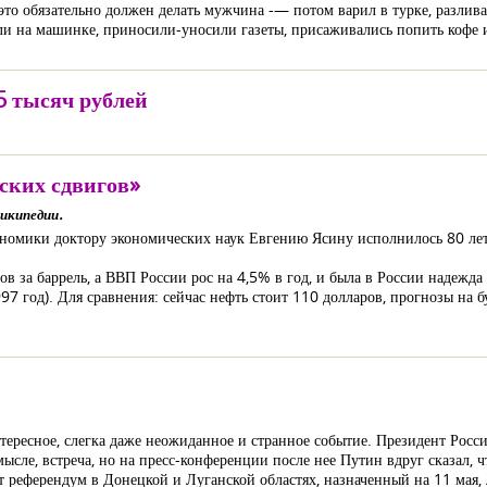
это обязательно должен делать мужчина -— потом варил в турке, разливал
ли на машинке, приносили-уносили газеты, присаживались попить кофе и
5 тысяч рублей
ских сдвигов»
икипедии.
номики доктору экономических наук Евгению Ясину исполнилось 80 лет
ов за баррель, а ВВП России рос на 4,5% в год, и была в России надежд
97 год). Для сравнения: сейчас нефть стоит 110 долларов, прогнозы на 
ересное, слегка даже неожиданное и странное событие. Президент Росси
мысле, встреча, но на пресс-конференции после нее Путин вдруг сказал,
от референдум в Донецкой и Луганской областях, назначенный на 11 мая,