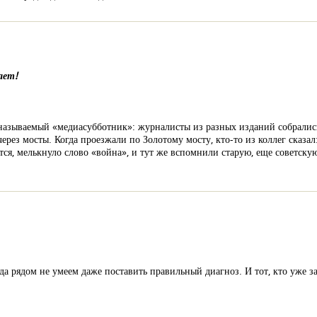
ает!
к называемый «медиасубботник»: журналисты из разных изданий собралис
 через мосты. Когда проезжали по Золотому мосту, кто-то из коллег сказа
ется, мелькнуло слово «война», и тут же вспомнили старую, еще советску
а рядом не умеем даже поставить правильный диагноз. И тот, кто уже зар