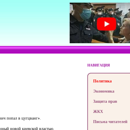
НАВИГАЦИЯ
Политика
Экономика
Защита прав
ЖКХ
вич попал в цугцванг».
Письма читателей
енный новой киевской властью.