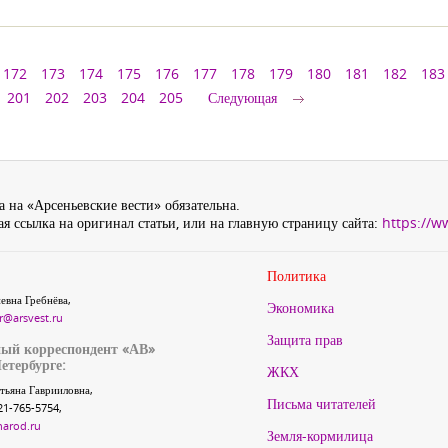
172
173
174
175
176
177
178
179
180
181
182
183
201
202
203
204
205
Следующая
 на «Арсеньевские вести» обязательна.
я ссылка на оригинал статьи, или на главную страницу сайта:
https://w
Политика
евна Гребнёва,
Экономика
r@arsvest.ru
Защита прав
ый корреспондент «АВ»
етербурге:
ЖКХ
тьяна Гаврииловна,
Письма читателей
21-765-5754,
narod.ru
Земля-кормилица