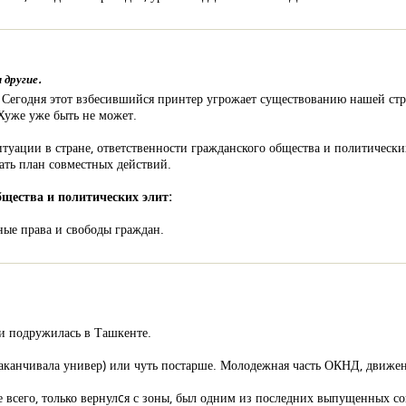
 другие.
Сегодня этот взбесившийся принтер угрожает существованию нашей стран
 Хуже уже быть не может.
итуации в стране, ответственности гражданского общества и политическ
вать план совместных действий.
бщества и политических элит:
ные права и свободы граждан.
 и подружилась в Ташкенте.
заканчивала универ) или чуть постарше. Молодежная часть ОКНД, движен
всего, только вернулcя с зоны, был одним из последних выпущенных со