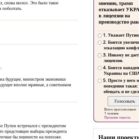
, снова молол. Это было такое
мнению, трамп
 поболтать.
отказывает УКР
в лицензии на
производство рак
1. Уважает Путин
2. Боится увелич
эскалацию конфл
3. Никому не дает
лицензии.
4. Боится нападе
.
Украины на СШ
а на будущее, министром экономики
5. Просто у него 
будущее вполне мрачные, а советником
поведения такая:
обещать и не сдел
Всего проголосовало
1 человек
Прошлые опросы
и Путин встречался с президентом
 что предстоящие выборы президента
Наши проект
 лучше бы перенести на попозже.