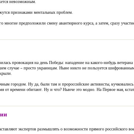
жется невозможным.
ажутся признаками ментальных проблем.
ого многие предположили смену авантюрного курса, а затем, сразу участ
илась провокация на день Победы: нападение на какого-нибудь ветерана
дшем случае – просто украинцам. Ныне никто не пользуется шифрованны
скрыли.
ным городом. Ну да, были там и пророссийские активисты, кучковались 
я от времени обитают. Ну и что? Нынче это модно. На Первое мая, кста
сии
аставляют экспертов размышлять о возможности прямого российского во