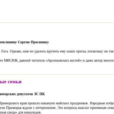
киевлянину Сергею Просянику
 Гога. Однако, нам не удалось вручить ему наши призы, поскольку он так
ич МИСЮК, давний читатель «Арсеньевских вестей» и даже автор многи
ные семьи
риморских депутатов ЗС ПК
 Приморского края прошло накануне майских праздников. Народные изб
ители Приморья ждали с нетерпением. Это вопросы выплат приемным семь
пная среда» для инвалидов.