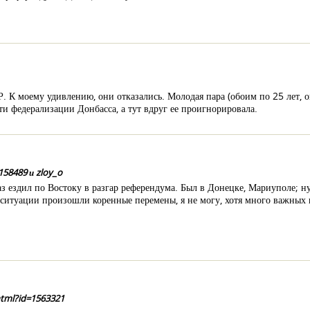
. К моему удивлению, они отказались. Молодая пара (обоим по 25 лет, о
ти федерализации Донбасса, а тут вдруг ее проигнорировала.
158489 и zloy_o
аз ездил по Востоку в разгар референдума. Был в Донецке, Мариуполе; ну
ситуации произошли коренные перемены, я не могу, хотя много важных 
html?id=1563321