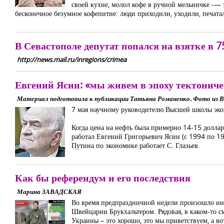
своей кухне, молол кофе в ручной мельничке -— 
бесконечное безумное кофепитие: люди приходили, уходили, печата
В Севастополе депутат попался на взятке в 7
http://news.mail.ru/inregions/crimea
Евгений Ясин: «мы живем в эпоху тектониче
Материал подготовила к публикации Татьяна Романенко. Фото из В
7 мая научному руководителю Высшей школы эко
Когда цена на нефть была примерно 14-15 доллар
работал Евгений Григорьевич Ясин (с 1994 по 19
Путина по экономике работает С. Глазьев.
Как бы референдум и его последствия
Марина ЗАВАДСКАЯ
Во время предпраздничной недели произошло инт
Швейцарии Брукхальтером. Рядовая, в каком-то с
Украины – это хорошо, это мы приветствуем, а в