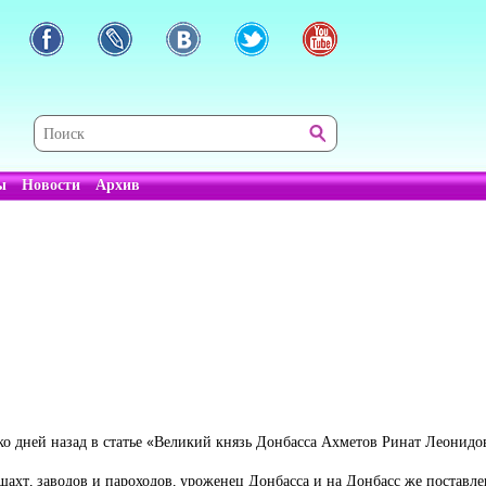
ы
Новости
Архив
ько дней назад в статье «Великий князь Донбасса Ахметов Ринат Леонидо
шахт, заводов и пароходов, уроженец Донбасса и на Донбасс же поставл