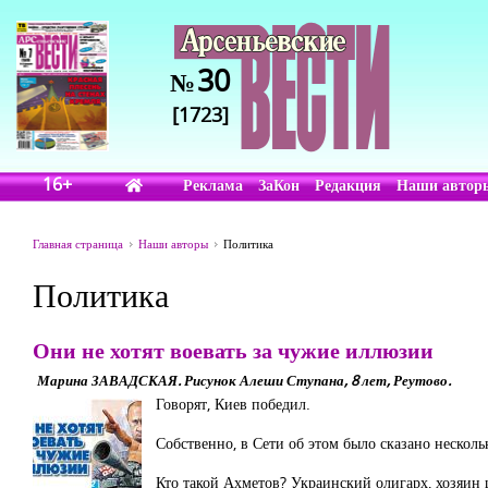
30
№
[1723]
16+
Реклама
ЗаКон
Редакция
Наши автор
Главная страница
Наши авторы
Политика
Политика
Они не хотят воевать за чужие иллюзии
Марина ЗАВАДСКАЯ. Рисунок Алеши Ступана, 8 лет, Реутово.
Говорят, Киев победил.
Собственно, в Сети об этом было сказано нескол
Кто такой Ахметов? Украинский олигарх, хозяин 