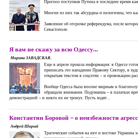
Прогноз поступков Путина в последнее время ка
Многие из них так абсурдны и нелогичны, что к
Заявление об отсрочке референдума, после котор
Севастополе.
Я вам не скажу за всю Одессу…
Марина ЗАВАДСКАЯ.
Еще в апреле прошла информация: в Одессе готов
приписать это нападение Правому Сектору, в ху
открытым текстом в соцсетях – и провокацию ра
Вообще Одесса была вполне мирным и благополуч
обращали внимания. Подумаешь – в палатках врем
демонстрацией – и никто их не тронул. Пусть ходят…
Константин Боровой – о неизбежности агрес
Андрей Шарый
Трагические события на юге и востоке Украины з