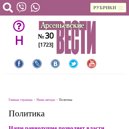
РУБРИКИ
30
№
H
[1723]
Главная страница
Наши авторы
Политика
Политика
Наше равнодушие позволяет власти