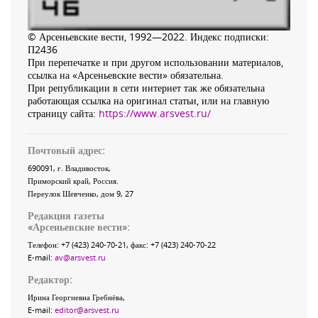
© Арсеньевские вести, 1992—2022. Индекс подписки:
П2436
При перепечатке и при другом использовании материалов,
ссылка на «Арсеньевские вести» обязательна.
При републикации в сети интернет так же обязательна
работающая ссылка на оригинал статьи, или на главную
страницу сайта:
https://www.arsvest.ru/
Почтовый адрес:
690091
, г.
Владивосток
,
Приморский край
,
Россия
.
Переулок Шевченко
, дом 9, 27
Редакция газеты
«
Арсеньевские вести
»:
Телефон:
+7 (423) 240-70-21
, факс:
+7 (423) 240-70-22
E-mail:
av@arsvest.ru
Редактор:
Ирина Георгиевна Гребнёва,
E-mail:
editor@arsvest.ru