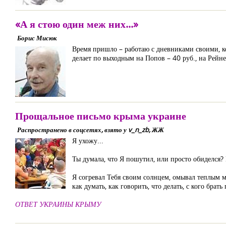
«А я стою один меж них...»
Борис Мисюк
Время пришло – работаю с дневниками своими, ко
делает по выходным на Попов – 40 руб., на Рейнеке
Прощальное письмо крыма украине
Распространено в соцсетях, взято у v_n_zb, ЖЖ
Я ухожу...
Ты думала, что Я пошутил, или просто обиделся? 
Я согревал Тебя своим солнцем, омывал теплым мор
как думать, как говорить, что делать, с кого брать
ОТВЕТ УКРАИНЫ КРЫМУ