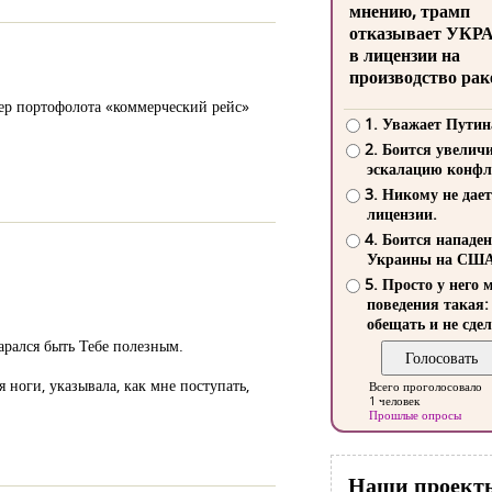
мнению, трамп
отказывает УКР
в лицензии на
производство рак
тер портофолота «коммерческий рейс»
1. Уважает Путин
2. Боится увелич
эскалацию конфл
3. Никому не дает
лицензии.
4. Боится нападе
Украины на СШ
5. Просто у него 
поведения такая:
обещать и не сдел
тарался быть Тебе полезным.
я ноги, указывала, как мне поступать,
Всего проголосовало
1 человек
Прошлые опросы
Наши проект