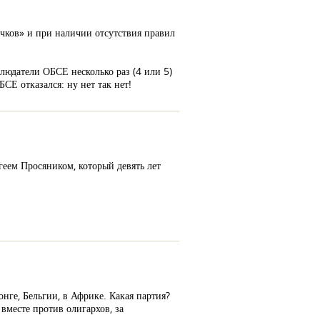
вечков» и при наличии отсутствия правил
людатели ОБСЕ несколько раз (4 или 5)
Е отказался: ну нет так нет!
геем Просяником, который девять лет
онге, Бельгии, в Африке. Какая партия?
месте против олигархов, за