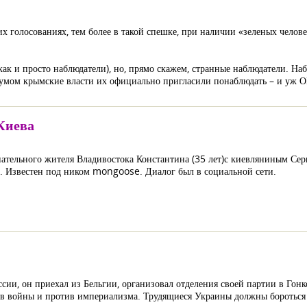
яких голосованиях, тем более в такой спешке, при наличии «зеленых чело
ак и просто наблюдатели), но, прямо скажем, странные наблюдатели. Наб
умом крымские власти их официально пригласили понаблюдать – и уж ОБС
Киева
ательного жителя Владивостока Константина (35 лет)с киевляниным Сер
й. Известен под ником mongoose. Диалог был в социальной сети.
ссии, он приехал из Бельгии, организовал отделения своей партии в Гонк
в войны и против империализма. Трудящиеся Украины должны бороться в