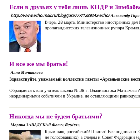
Если в друзьях у тебя лишь КНДР и Зимбабве
http://www.echo.msk.ru/blog/jura777/1289242-echo/ Александр Гор
Вчера, 28 марта, Министерство иностранных дел Р
пропагандистских телевизионных рупора Кремля.
И все же мы братья!
Алла Мачтакова
Здравствуйте, уважаемый коллектив газеты «Арсеньевские вест
Обращается к вам учитель школы № 38 г. Владивостока Мачтакова Ал
неординарными событиями в Украине, не оставляющими равнодушным
Никогда мы не будем братьями?
Марина ЗАВАДСКАЯ Фото: Reuters.
Крым наш, российский! Принят! Все подписано. С
не голосовавших), а следом и Совет Федерации (е