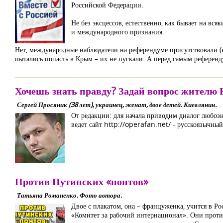
Российской Федерации.
Не без эксцессов, естественно, как бывает на вс
и международного признания.
Нет, международные наблюдатели на референдуме присутствовали (к
пытались попасть в Крым – их не пускали. А перед самым референд
Хочешь знать правду? Задай вопрос жителю 
Сергей Просяник (38 лет), украинец, женат, двое детей. Киевлянин.
От редакции: для начала приводим диалог любозн
ведет сайт http://operafan.net/ - русскоязычны
Против Путинских «понтов»
Татьяна Романенко. Фото автора.
Двое с плакатом, она – француженка, учится в Ро
«Комитет за рабочий интернационал». Они проти