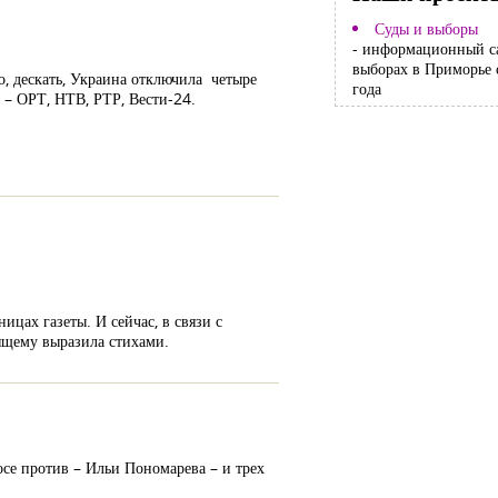
Суды и выборы
- информационный с
выборах в Приморье 
о, дескать, Украина отключила четыре
года
ь – ОРТ, НТВ, РТР, Вести-24.
цах газеты. И сейчас, в связи с
ящему выразила стихами.
осе против – Ильи Пономарева – и трех