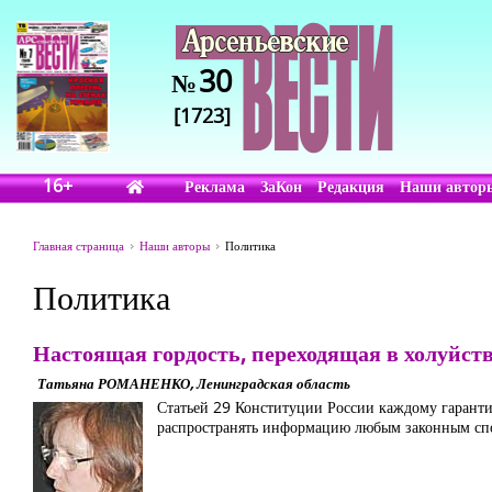
30
№
[1723]
16+
Реклама
ЗаКон
Редакция
Наши автор
Главная страница
Наши авторы
Политика
Политика
Настоящая гордость, переходящая в холуйст
Татьяна РОМАНЕНКО, Ленинградская область
Статьей 29 Конституции России каждому гарантир
распространять информацию любым законным спо