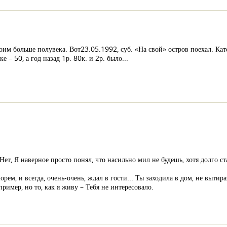
им больше полувека. Вот23.05.1992, суб. «На свой» остров поехал. Ка
 – 50, а год назад 1р. 80к. и 2р. было...
Нет, Я наверное просто понял, что насильно мил не будешь, хотя долго с
ем, и всегда, очень-очень, ждал в гости... Ты заходила в дом, не вытира
 пример, но то, как я живу – Тебя не интересовало.