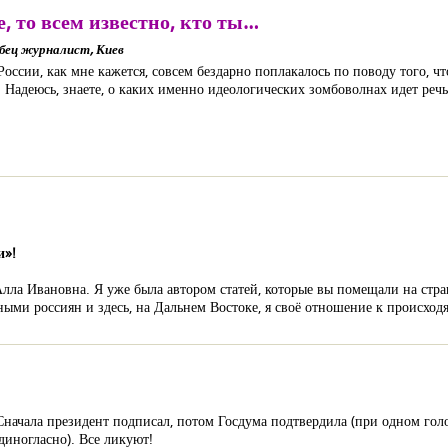
, то всем известно, кто ты…
обец журналист, Киев
оссии, как мне кажется, совсем бездарно поплакалось по поводу того, чт
 Надеюсь, знаете, о каких именно идеологических зомбоволнах идет реч
и»!
ла Ивановна. Я уже была автором статей, которые вы помещали на страни
и россиян и здесь, на Дальнем Востоке, я своё отношение к происход
начала президент подписал, потом Госдума подтвердила (при одном гол
диногласно). Все ликуют!