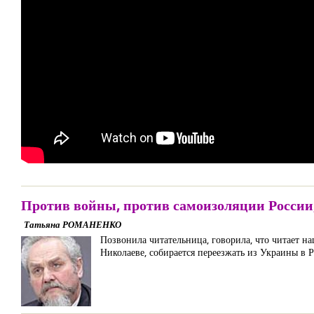
Против войны, против самоизоляции России
Татьяна РОМАНЕНКО
Позвонила читательница, говорила, что читает на
Николаеве, собирается переезжать из Украины в Р