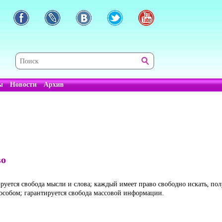
ы
Новости
Архив
во
уется свобода мысли и слова; каждый имеет право свободно искать, полу
собом; гарантируется свобода массовой информации.