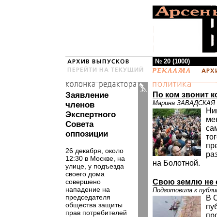
№ 20 (1000)
Заявление
По ком звонит к
Марина ЗАВАДСКАЯ
членов
Ни
Экспертного
ме
Совета
са
оппозиции
то
пр
26 декабря, около
ра
12:30 в Москве, на
на Болотной.
улице, у подъезда
своего дома
совершено
Свою землю не о
нападение на
Подготовила к пуб
председателя
В 
общества защиты
пу
прав потребителей
пр