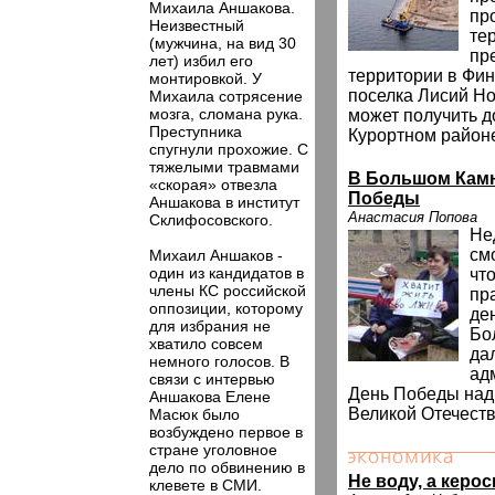
Михаила Аншакова.
пр
Неизвестный
те
(мужчина, на вид 30
пр
лет) избил его
территории в Фин
монтировкой. У
поселка Лисий Но
Михаила сотрясение
мозга, сломана рука.
может получить д
Преступника
Курортном район
спугнули прохожие. С
тяжелыми травмами
В Большом Камн
«скорая» отвезла
Победы
Аншакова в институт
Анастасия Попова
Склифосовского.
Не
см
Михаил Аншаков -
один из кандидатов в
чт
члены КС российской
пр
оппозиции, которому
де
для избрания не
Бо
хватило совсем
да
немного голосов. В
ад
связи с интервью
День Победы над
Аншакова Елене
Великой Отечеств
Масюк было
возбуждено первое в
стране уголовное
дело по обвинению в
Не воду, а керо
клевете в СМИ.