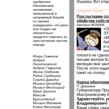
Ишаева. Вот откр
одобрения.
Напоминаем
чиновникам,
замешанным в
Под пытками со
неправовой борьбе
убийстве собст
со своими
гражданами, что рано
Наталья ФОНИНА
«О
или поздно им
обязательно
ЭТ
придется отвечать за
«М
преступления против
ба
народа.
и о
по
плохого не сдела
Игорь Семенов
письме матери Кс
Андрей
милиции мне закл
Пионтковский
Андрей Гаврилов
После этого над
Ирина Гребнева
пакет на голову.
Радик Сайдашев
Сергей Давидис
Народ обоснова
Михаил Шнейдер
П. Довганюк
Михаил Вестицкий
Губернатору При
Юрий Шулипа
Миклушевскому В
Максим
Здравствуйте, 
Брусиловский
Михаил Матвеев
Владимирович!
Елена Васильева
Ваши слова, сказ