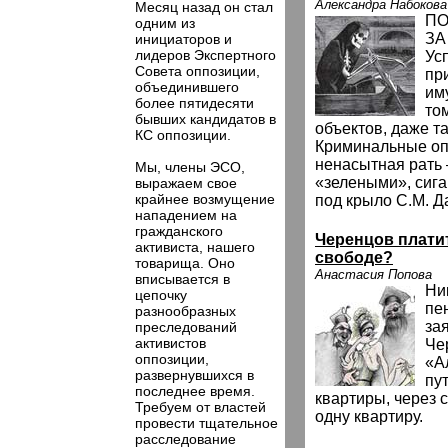
Александра Набокова
Месяц назад он стал
ПО
одним из
ЗА
инициаторов и
лидеров Экспертного
Ус
Совета оппозиции,
пр
объединившего
им
более пятидесяти
то
бывших кандидатов в
объектов, даже т
КС оппозиции.
Криминальные оп
ненасытная рать 
Мы, члены ЭСО,
«зелеными», сига
выражаем свое
крайнее возмущение
под крыло С.М. Д
нападением на
гражданского
Черенцов платит
активиста, нашего
свободе?
товарища. Оно
Анастасия Попова
вписывается в
Ни
цепочку
пе
разнообразных
за
преследований
активистов
Че
оппозиции,
«А
развернувшихся в
пу
последнее время.
квартиры, через с
Требуем от властей
одну квартиру.
провести тщательное
расследование