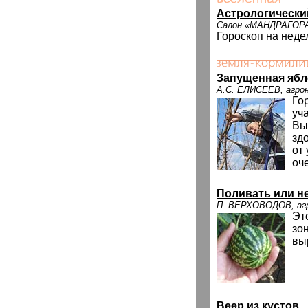
Астрологически
Салон «МАНДРАГОР
Гороскоп на неде
Запущенная ябл
А.С. ЕЛИСЕЕВ, агрон
Го
уч
Вы
зд
от
оч
Поливать или н
П. ВЕРХОВОДОВ, агр
Это
зо
вы
Веер из кустов