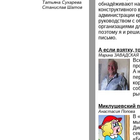
Татьяна Сухарева
обнадёживают на
Станислав Шатов
конструктивного 
администрации к
руководством с 
организациями д
поэтому я и реш
письмо.
А если взятку, т
Марина ЗАВАДСКАЯ
Вс
пр
А 
пе
ко
со
ры
Миклушевский п
Анастасия Попова
В 
мы
Ди
се
«Б