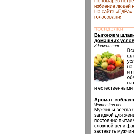
Пономарев потре
избиение людей 
На сайте «ЕдРа»
голосования
Выгоняем шлаки
домашних усло
Zdorovee.com
Вс
шл
ус
на
и 
об
на
и естественными
Аромат, соблаз
Women.itop.net
Мужчины всегда б
загадкой для жен
постоянно пытаем
сложной цепи фа
заставить мужчин