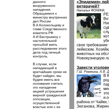
данного
«Эпидемия» лей
вооруженного
ветврачей?
нападения.
Наталья ФОНИНА
Обращаемся к
РЕ
министру внутренних
Во
дел России
Ни
В.А.Колокольцеву и
су
главе Следственного
сл
комитета РФ
ко
А.И.Бастрыкину с
уб
настоятельной
просьбой взять
свое требование 
расследование этого
лейкозом. Хозяйк
дела под личный
животных на обс
контроль.
Новокузнецкую л
В случае, если
Завести уголовн
нападающий в
кратчайшие сроки не
Г.Ш. Ревякина, А.В. 
В 
будет найден, мы
будем иметь все
ро
основания считать
па
это нападение
ме
акцией устрашения
эт
мирной гражданской
и.
оппозиции,
района от Чайки,
осуществленной
Зюганова, Жирин
властью или с ее