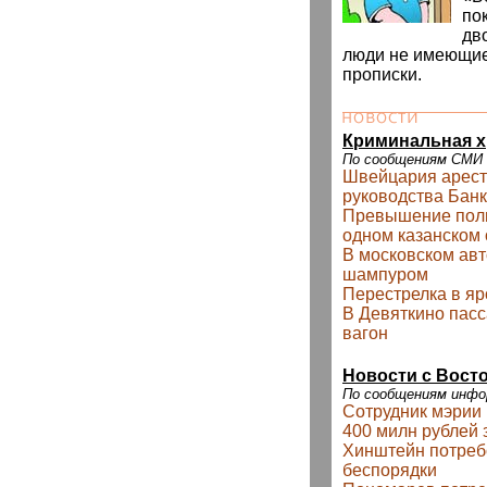
по
дв
люди не имеющие
прописки.
Криминальная х
По сообщениям СМИ
Швейцария арест
руководства Бан
Превышение пол
одном казанском 
В московском авт
шампуром
Перестрелка в я
В Девяткино пасс
вагон
Новости с Восто
По сообщениям инф
Сотрудник мэрии
400 милн рублей 
Хинштейн потребо
беспорядки