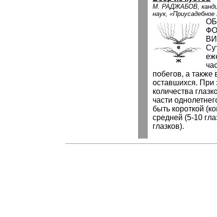
М. РАДЖАБОВ, канди
наук, «Приусадебное
ОБ
Ф
ВИ
Су
еж
ча
побегов, а также
оставшихся. При 
количества глазк
части однолетнег
быть короткой (ко
средней (5-10 гла
глазков).