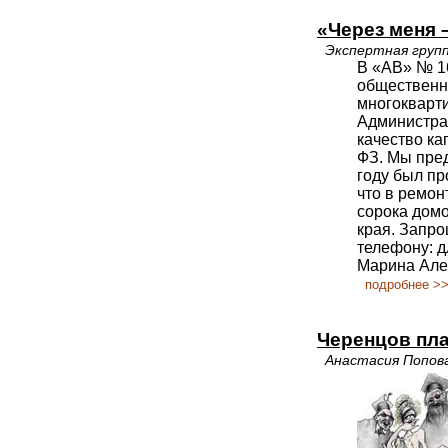
«Через меня 
Экспертная груп
В «АВ» № 1
общественн
многокварт
Администра
качество ка
ФЗ. Мы пред
году был пр
что в ремон
сорока домо
края. Запр
телефону: д
Марина Але
подробнее >
Черенцов пла
Анастасия Попов