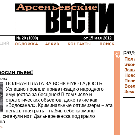
№ 20 (1000)
от 15 мая 2012
Пол
Эко
Защи
росин пьем!
Нов
кова
Пос
ПОЛНАЯ ПЛАТА ЗА ВОНЮЧУЮ ГАДОСТЬ
Все
Успешно провели приватизацию народного
Зем
имущества за бесценок! В том числе и
стратегических объектов, даже такие как
«Водоканал». Криминальные оптимизеры – эта
ненасытная рать – набив себе карманы
 сиганули из г. Дальнереченска под крыло
на.
>>