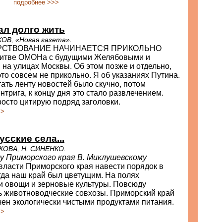
подробнее >>>
ал долго жить
ОВ, «Новая газета».
РСТВОВАНИЕ НАЧИНАЕТСЯ ПРИКОЛЬНО
о битве ОМОНа с будущими Желябовыми и
на улицах Москвы. Об этом позже и отдельно,
это совсем не прикольно. Я об указаниях Путина.
ать ленту новостей было скучно, потом
нтрига, к концу дня это стало развлечением.
осто цитирую подряд заголовки.
>>
сские села...
ЛКОВА, Н. СИНЕНКО.
у Приморского края В. Миклушевскому
ласти Приморского края навести порядок в
гда наш край был цветущим. На полях
 овощи и зерновые культуры. Повсюду
ь животноводческие совхозы. Приморский край
ен экологически чистыми продуктами питания.
>>