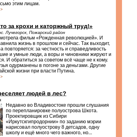
сьмо этим лицам.
>>
то за крохи и каторжный труд!»
с. Лучегорск, Пожарский район
осмотрела фильм «Рожденная революцией». И
авнила жизнь в прошлом и сейчас. Так выходит,
ва повторяется: за честность и справедливость
шие и умные люди, а воры и чиновники жируют и
я. И обратиться за советом всё чаще не к кому.
ья одурманены в погоне за деньгами. Другие
айской жизни при власти Путина.
>>
еселяет людей в лес?
а
Недавно во Владивостоке прошли слушания
по перепланировке полуострова Шкота.
Проектировщик из Сибири
«Иркутскгипродорнии» по заданию мэрии
нарисовал полуострову 8 детсадов, одну
школу и ещё много чего важного, но...