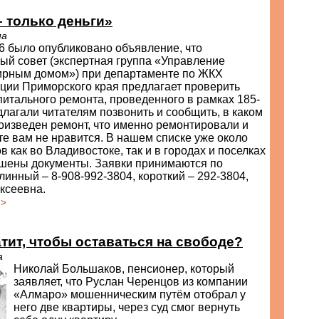
– только деньги»
па
6 было опубликовано объявление, что
ый совет (экспертная группа «Управление
ирным домом») при департаменте по ЖКХ
ции Приморского края предлагает проверить
питального ремонта, проведенного в рамках 185-
лагали читателям позвонить и сообщить, в каком
оизведен ремонт, что именно ремонтировали и
те вам не нравится. В нашем списке уже около
в как во Владивостоке, так и в городах и поселках
ошены документы. Заявки принимаются по
линный – 8-908-992-3804, короткий – 292-3804,
ксеевна.
>>
тит, чтобы оставаться на свободе?
а
Николай Большаков, пенсионер, который
заявляет, что Руслан Черенцов из компании
«Алмаро» мошенническим путём отобрал у
него две квартиры, через суд смог вернуть