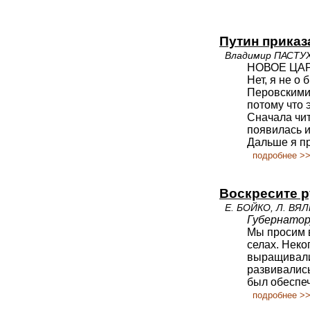
Путин приказ
Владимир ПАСТУХ
НОВОЕ ЦА
Нет, я не 
Перовскими 
потому что 
Сначала чит
появилась и
Дальше я пр
подробнее >
Воскресите ру
Е. БОЙКО, Л. ВЯ
Губернатор
Мы просим в
селах. Неко
выращивали
развивалис
был обеспеч
подробнее >