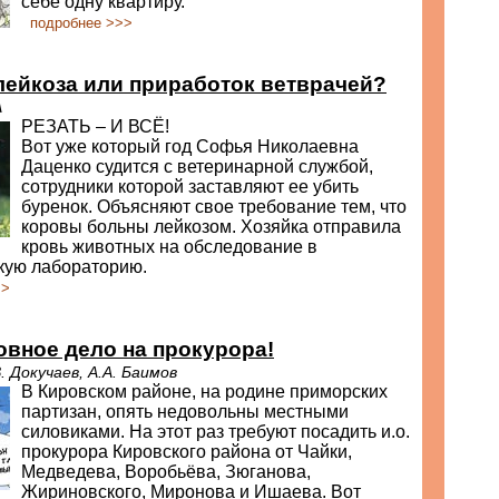
себе одну квартиру.
подробнее >>>
ейкоза или приработок ветврачей?
А
РЕЗАТЬ – И ВСЁ!
Вот уже который год Софья Николаевна
Даценко судится с ветеринарной службой,
сотрудники которой заставляют ее убить
буренок. Объясняют свое требование тем, что
коровы больны лейкозом. Хозяйка отправила
кровь животных на обследование в
кую лабораторию.
>>
овное дело на прокурора!
В. Докучаев, А.А. Баимов
В Кировском районе, на родине приморских
партизан, опять недовольны местными
силовиками. На этот раз требуют посадить и.о.
прокурора Кировского района от Чайки,
Медведева, Воробьёва, Зюганова,
Жириновского, Миронова и Ишаева. Вот