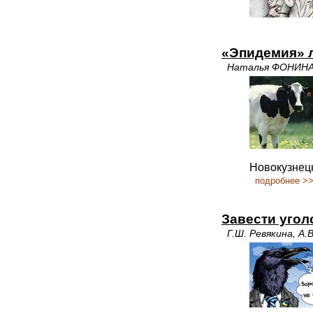
«Эпидемия» л
Наталья ФОНИН
Новокузнец
подробнее >
Завести угол
Г.Ш. Ревякина, А.