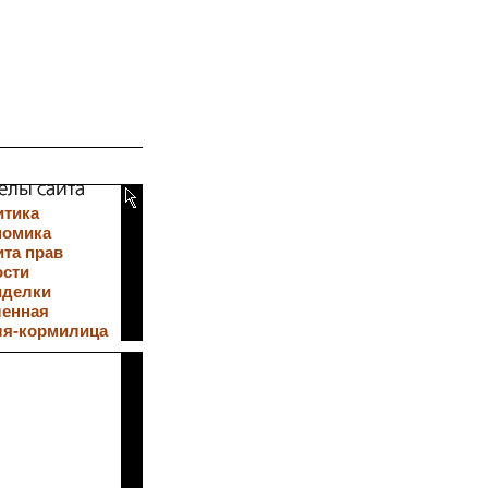
итика
номика
та прав
ости
иделки
ленная
ля-кормилица