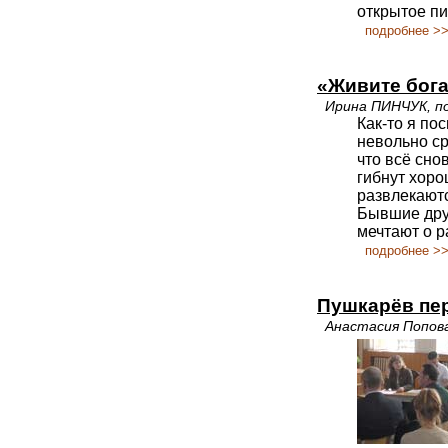
открытое пи
подробнее >
«Живите бога
Ирина ПИНЧУК, по
Как-то я п
невольно ср
что всё сно
гибнут хоро
развлекаютс
Бывшие друз
мечтают о р
подробнее >
Пушкарёв пер
Анастасия Попов