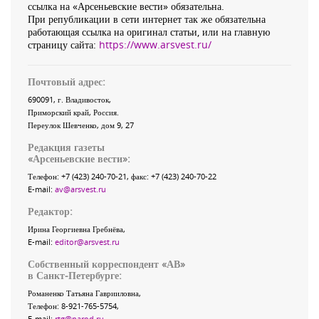
ссылка на «Арсеньевские вести» обязательна.
При републикации в сети интернет так же обязательна
работающая ссылка на оригинал статьи, или на главную
страницу сайта:
https://www.arsvest.ru/
Почтовый адрес:
690091
, г.
Владивосток
,
Приморский край
,
Россия
.
Переулок Шевченко
, дом 9, 27
Редакция газеты
«
Арсеньевские вести
»:
Телефон:
+7 (423) 240-70-21
, факс:
+7 (423) 240-70-22
E-mail:
av@arsvest.ru
Редактор:
Ирина Георгиевна Гребнёва,
E-mail:
editor@arsvest.ru
Собственный корреспондент «АВ»
в Санкт-Петербурге:
Романенко Татьяна Гаврииловна,
Телефон: 8-921-765-5754,
E-mail:
rtg@narod.ru