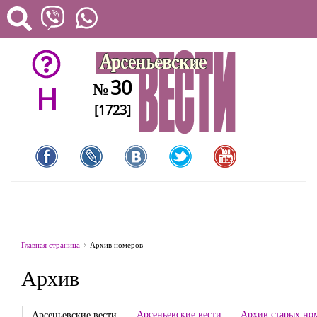
30
№
H
[1723]
Главная страница
Архив номеров
Архив
Арсеньевские вести
Архив старых но
Арсеньевские вести