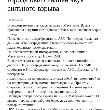
сильного взрыва
16.08.2023
В соцсети появились кадры взрыва в Махачкале. Взрыв
произошел в здании автосервиса в Махачкале, сообщает мэрия
города.
После чего огонь перебросили на АЗС. По предварительным
данным, есть пострадавшие. Очевидцы рассказывают, что
пламя охватило несколько машин.
По предварительной информации, число погибших в
Махачкале возросло до 10, — СМИ.
В ряде телеграм-каналов сообщили, что число погибших
достигло 10, а пострадавших — до 50 человек. ГосСМИ
сообщают о 5 погибших при взрыве на АЗС в Дагестане, 10
пострадало.
Люди, несмотря на опасность, рискуя собой, пытаются пройти
на территорию, дабы помочь пострадавшим. При этом
сохраняется риск повторных возгораний. По имеющейся
информации, из 8 цистерн взорвались лишь 2.
Площадь пожара после взрыва на АЗС в Махачкале около 500
квадратных метров, работает более двух десятков единиц
пожарной техники.
UPD: Глава Дагестана Сергей Меликов отчитался о 5 погибших