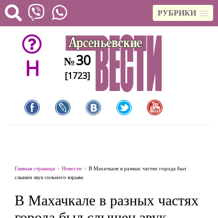
РУБРИКИ
30
№
H
[1723]
Главная страница
Новости
В Махачкале в разных частях города был
слышен звук сильного взрыва
В Махачкале в разных частях
города был слышен звук