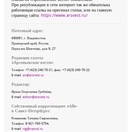
При републикации в сети интернет так же обязательна
работающая ссылка на оригинал статьи, или на главную
страницу сайта:
https://www.arsvest.ru/
Почтовый адрес:
690091
, г.
Владивосток
,
Приморский край
,
Россия
.
Переулок Шевченко
, дом 9, 27
Редакция газеты
«
Арсеньевские вести
»:
Телефон:
+7 (423) 240-70-21
, факс:
+7 (423) 240-70-22
E-mail:
av@arsvest.ru
Редактор:
Ирина Георгиевна Гребнёва,
E-mail:
editor@arsvest.ru
Собственный корреспондент «АВ»
в Санкт-Петербурге:
Романенко Татьяна Гаврииловна,
Телефон: 8-921-765-5754,
E-mail:
rtg@narod.ru