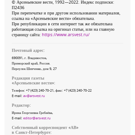
© Арсеньевские вести, 1992—2022. Индекс подписки:
П2436
При перепечатке и при другом использовании материалов,
ссылка на «Арсеньевские вести» обязательна.
При републикации в сети интернет так же обязательна
работающая ссылка на оригинал статьи, или на главную
страницу сайта:
https://www.arsvest.ru/
Почтовый адрес:
690091
, г.
Владивосток
,
Приморский край
,
Россия
.
Переулок Шевченко
, дом 9, 27
Редакция газеты
«
Арсеньевские вести
»:
Телефон:
+7 (423) 240-70-21
, факс:
+7 (423) 240-70-22
E-mail:
av@arsvest.ru
Редактор:
Ирина Георгиевна Гребнёва,
E-mail:
editor@arsvest.ru
Собственный корреспондент «АВ»
в Санкт-Петербурге: