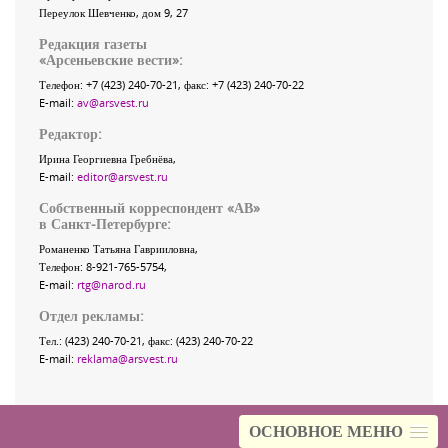
Переулок Шевченко
, дом 9, 27
Редакция газеты
«
Арсеньевские вести
»:
Телефон:
+7 (423) 240-70-21
, факс:
+7 (423) 240-70-22
E-mail:
av@arsvest.ru
Редактор:
Ирина Георгиевна Гребнёва,
E-mail:
editor@arsvest.ru
Собственный корреспондент «АВ»
в Санкт-Петербурге:
Романенко Татьяна Гаврииловна,
Телефон: 8-921-765-5754,
E-mail:
rtg@narod.ru
Отдел рекламы:
Тел.: (423) 240-70-21, факс: (423) 240-70-22
E-mail:
reklama@arsvest.ru
ОСНОВНОЕ МЕНЮ