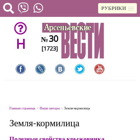
РУБРИКИ
30
№
H
[1723]
Главная страница
Наши авторы
Земля-кормилица
Земля-кормилица
Полезные свойства крыжовника