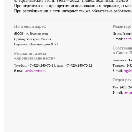
© Арсеньевские вести, 1992—2022. Индекс подписки: П2436
При перепечатке и при другом использовании материалов, ссылка
При републикации в сети интернет так же обязательна работающа
Почтовый адрес:
Редактор:
690091
, г.
Владивосток
,
Ирина Георги
Приморский край
,
Россия
.
E-mail:
edito
Переулок Шевченко
, дом 9, 27
Собственн
в Санкт-П
Редакция газеты
«
Арсеньевские вести
»:
Романенко Та
Телефон:
+7 (423) 240-70-21
, факс:
+7 (423) 240-70-22
Телефон: 8-9
E-mail:
av@arsvest.ru
E-mail:
rtg@
Отдел ре
Тел.: (423) 2
E-mail:
rekla