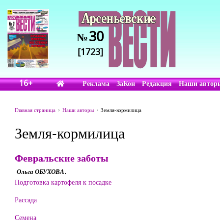
30
№
[1723]
16+
Реклама
ЗаКон
Редакция
Наши автор
Главная страница
Наши авторы
Земля-кормилица
Земля-кормилица
Февральские заботы
Ольга ОБУХОВА.
Подготовка картофеля к посадке
Рассада
Семена