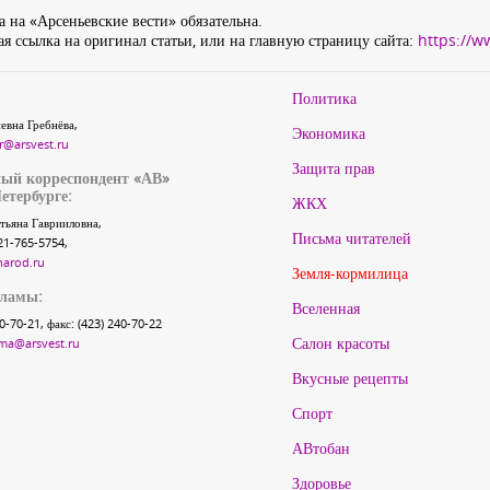
 на «Арсеньевские вести» обязательна.
я ссылка на оригинал статьи, или на главную страницу сайта:
https://w
Политика
евна Гребнёва,
Экономика
r@arsvest.ru
Защита прав
ый корреспондент «АВ»
етербурге:
ЖКХ
тьяна Гаврииловна,
Письма читателей
21-765-5754,
narod.ru
Земля-кормилица
кламы:
Вселенная
40-70-21, факс: (423) 240-70-22
Салон красоты
ma@arsvest.ru
Вкусные рецепты
Спорт
АВтобан
Здоровье