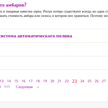
сто амбаров?
ть и пищевые качества зерна. Риски потерь существуют всегда, но одни 
шать стоимость амбара или силоса, в котором оно храниться. Поэтому ин
 система автоматического полива
23
13
14
15
16
17
18
19
20
21
22
24
25
26
27
0
111
Следующая