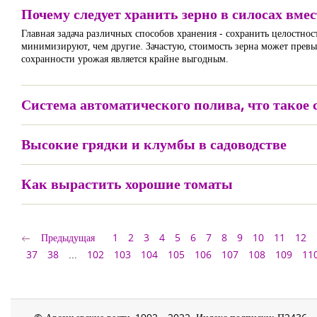
Почему следует хранить зерно в силосах вме
Главная задача различных способов хранения - сохранить целостнос
минимизируют, чем другие. Зачастую, стоимость зерна может превы
сохранности урожая является крайне выгодным.
Система автоматического полива, что такое
Высокие грядки и клумбы в садоводстве
Как вырастить хорошие томаты
Предыдущая
1
2
3
4
5
6
7
8
9
10
11
12
37
38
...
102
103
104
105
106
107
108
109
11