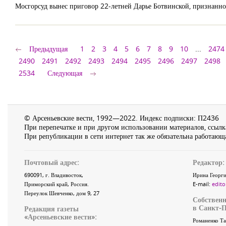
Мосгорсуд вынес приговор 22-летней Дарье Ботвинской, признанно
Предыдущая
1
2
3
4
5
6
7
8
9
10
...
2474
2490
2491
2492
2493
2494
2495
2496
2497
2498
2534
Следующая
© Арсеньевские вести, 1992—2022. Индекс подписки: П2436
При перепечатке и при другом использовании материалов, ссылка
При републикации в сети интернет так же обязательна работающа
Почтовый адрес:
Редактор:
690091
, г.
Владивосток
,
Ирина Георги
Приморский край
,
Россия
.
E-mail:
edito
Переулок Шевченко
, дом 9, 27
Собственн
в Санкт-П
Редакция газеты
«
Арсеньевские вести
»:
Романенко Та