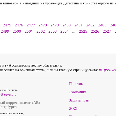
й виновной в нападении на уроженцев Дагестана и убийстве одного из 
2475
2476
2477
2478
2479
2480
2481
2482
2483
24
2499
2500
2501
2502
2503
2504
...
2525
2526
2527
 на «Арсеньевские вести» обязательна.
я ссылка на оригинал статьи, или на главную страницу сайта:
https://w
Политика
евна Гребнёва,
Экономика
r@arsvest.ru
Защита прав
ый корреспондент «АВ»
етербурге:
ЖКХ
тьяна Гаврииловна,