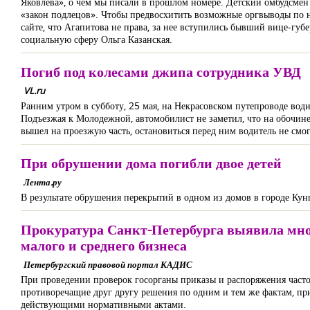
Яковлева», о чем мы писали в прошлом номере. Детский омбудсмен 
«закон подлецов». Чтобы предвосхитить возможные оргвыводы по на
сайте, что Агапитова не права, за нее вступились бывший вице-гу
социальную сферу Ольга Казанская.
Погиб под колесами джипа сотрудника УВД
VL.ru
Ранним утром в субботу, 25 мая, на Некрасовском путепроводе вод
Подъезжая к Молодежной, автомобилист не заметил, что на обочине
вышел на проезжую часть, остановиться перед ним водитель не смог
При обрушении дома погибли двое детей
Лента.ру
В результате обрушения перекрытий в одном из домов в городе Кунг
Прокуратура Санкт-Петербурга выявила мно
малого и среднего бизнеса
Петербургский правовой портал КАДИС
При проведении проверок госорганы приказы и распоряжения часто
противоречащие друг другу решения по одним и тем же фактам, пр
действующими нормативными актами.