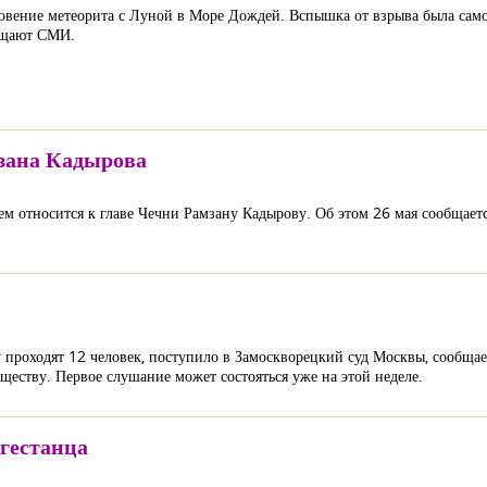
ение метеорита с Луной в Море Дождей. Вспышка от взрыва была самой
общают СМИ.
мзана Кадырова
ем относится к главе Чечни Рамзану Кадырову. Об этом 26 мая сообщает
у проходят 12 человек, поступило в Замоскворецкий суд Москвы, сообщае
уществу. Первое слушание может состояться уже на этой неделе.
гестанца