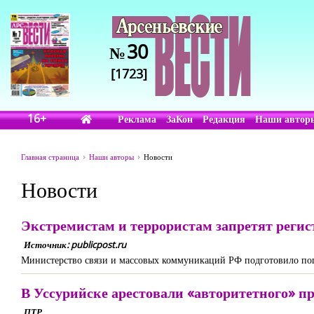
30
№
[1723]
16+
Реклама
ЗаКон
Редакция
Наши автор
Главная страница
Наши авторы
Новости
Новости
Экстремистам и террористам запретят реги
Источник: publicpost.ru
Министерство связи и массовых коммуникаций РФ подготовило поп
В Уссурийске арестовали «авторитетного» 
ПТР