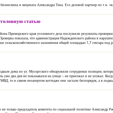
 бизнесмена и мецената Александра Тена. Его деловой партнер по т.н. «
уголовную статью
она Приморского края уголовного дела послужили результаты проверки
Проверка показала, что администрация Надеждинского района в нарушен
ки сельскохозяйственного назначения общей площадью 1,7 гектара под р
одвале дома по ул. Мусоргского обнаружили сотрудники полиции, котор
 уже два дня не показывался на улице – не приезжал и не уезжал. Когд
ВД, то в самом незапертом коттедже они застали беспорядок, а в подва
о не только председатель комитета по социальной политике Александр Р