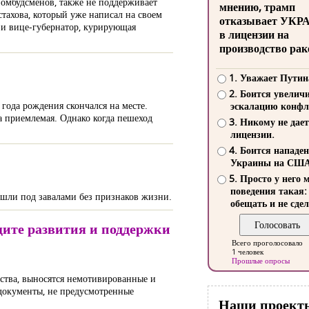
 омбудсменов, также не поддерживает
мнению, трамп
тахова, который уже написал на своем
отказывает УКР
 и вице-губернатор, курирующая
в лицензии на
производство рак
1. Уважает Путин
2. Боится увелич
года рождения скончался на месте.
эскалацию конфл
а приемлемая. Однако когда пешеход
3. Никому не дает
лицензии.
4. Боится нападе
Украины на СШ
5. Просто у него 
поведения такая:
нашли под завалами без признаков жизни.
обещать и не сдел
ите развития и поддержки
Всего проголосовало
1 человек
Прошлые опросы
ства, выносятся немотивированные и
документы, не предусмотренные
Наши проект