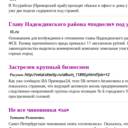
В Уссурийске (Приморский край) проходят обыски в офисе и дома у
уже две недели содержится под стражей.
Главу Надеждинского района «подвели» под 
VL.ru
Основанием для возбуждения в отношении главы Надеждинского рай
ФСБ. Размер причинённого вреда превысил 11 миллионов рублей. 
законодательства выделила коммерческой компании земельные участ
горных пород.
Застрелен крупный бизнесмен
Рисунок http://vetal.sitecity.ru/album_11893.phtml?pix=12
Как уже сообщало ИА Приморье24, тело 58-летнего бизнесмена в п
показалось странным, что ведущий активную жизнь предприниматель
следственно-оперативной группы отдела полиции № 6 городского УМ
простреленной головой.
Не все чиновники «за»
Татьяна Романенко.
Санкт-Петербургские чиновники опять «отличились». Оказалось, чт