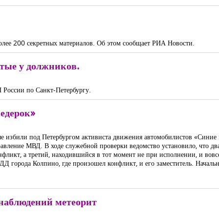
лее 200 секретных материалов. Об этом сообщает РИА Новости.
ятые у должников.
России по Санкт-Петербургу.
ведерок»
ные избили под Петербургом активиста движения автомобилистов «Синие 
авление МВД. В ходе служебной проверки ведомство установило, что два
ликт, а третий, находившийся в тот момент не при исполнении, и вовсе 
БДД города Колпино, где произошел конфликт, и его заместитель. Начал
 наблюдений метеорит