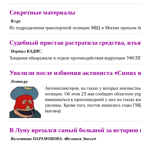
Секретные материалы
Вл.ру
Из подразделения транспортной полиции МВД в Москве пропали бо
Судебный пристав растратила средства, изъ
Портал КАДИС.
Хищения обнаружили в отделе противодействия коррупции УФСПП 
Уволили после избиения активиста «Синих 
Лента.ру
Автоинспекторов, на глазах у которых неизвест
полиции. Об этом 23 мая сообщает областное упр
вмешиваться в произошедший у них на глазах конф
уволены. Кроме того, постов лишились глава ГИ
выговор.
В Луну врезался самый большой за историю
Валентина ПАРАМОНОВА. «Великая Эпоха»