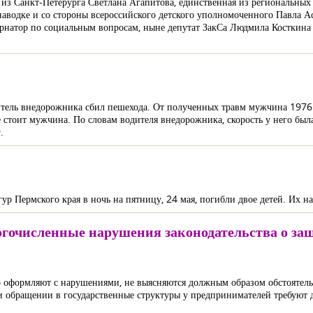
из Санкт-Петерурга Светлана Агапитова, единственная из региональных
водке и со стороны всероссийского детского уполномоченного Павла Ас
бернатор по социальным вопросам, ныне депутат ЗакСа Людмила Косткина
итель внедорожника сбил пешехода. От полученных травм мужчина 1976 
 стоит мужчина. По словам водителя внедорожника, скорость у него был
.
ур Пермского края в ночь на пятницу, 24 мая, погибли двое детей. Их 
гочисленные нарушения законодательства о защ
 оформляют с нарушениями, не выясняются должным образом обстоятель
и обращении в государственные структуры у предпринимателей требуют 