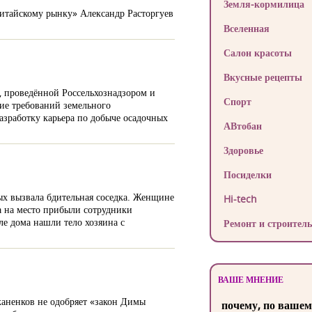
Земля-кормилица
китайскому рынку» Александр Расторгуев
Вселенная
Салон красоты
Вкусные рецепты
, проведённой Россельхознадзором и
Спорт
ие требований земельного
азработку карьера по добыче осадочных
АВтобан
Здоровье
Посиделки
ых вызвала бдительная соседка. Женщине
Hi-tech
а на место прибыли сотрудники
ле дома нашли тело хозяина с
Ремонт и строитель
ВАШЕ МНЕНИЕ
жаненков не одобряет «закон Димы
почему, по вашем