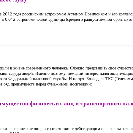
ре 2012 года российским астрономом Артемом Новичонком и его коллег
и в 0,012 астрономической единицы (среднего радиуса земной орбиты) от
шли в жизнь современного человека. Сложно представить свое существо
ают сердца людей. Именно поэтому, немалый интерес налогоплательщи
ости Федеральной налоговой службы. И не зря. Благодаря ТКС (Телеком
меет ряд преимуществ перед бумажными носителями:
 имущество физических лиц и транспортного нал
ики – физические лица в соответствии с действующим налоговым законо