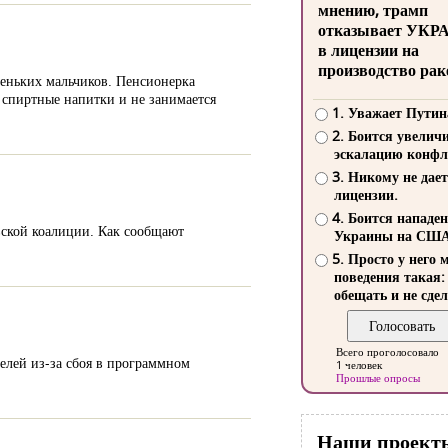
мнению, трамп
отказывает УКР
в лицензии на
производство рак
еньких мальчиков. Пенсионерка
 спиртные напитки и не занимается
1. Уважает Путин
2. Боится увелич
эскалацию конфл
3. Никому не дает
лицензии.
4. Боится нападе
вской коалиции. Как сообщают
Украины на СШ
5. Просто у него 
поведения такая:
обещать и не сдел
Всего проголосовало
елей из-за сбоя в программном
1 человек
Прошлые опросы
Наши проект