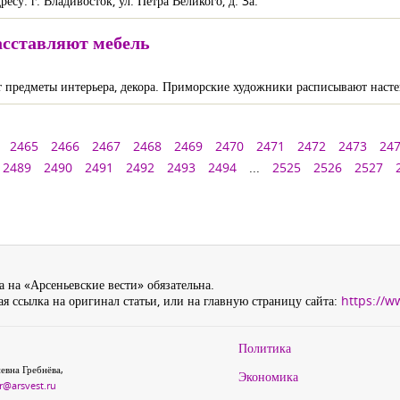
у: г. Владивосток, ул. Петра Великого, д. 3а.
асставляют мебель
 предметы интерьера, декора. Приморские художники расписывают наст
2465
2466
2467
2468
2469
2470
2471
2472
2473
24
2489
2490
2491
2492
2493
2494
...
2525
2526
2527
 на «Арсеньевские вести» обязательна.
я ссылка на оригинал статьи, или на главную страницу сайта:
https://w
Политика
евна Гребнёва,
Экономика
r@arsvest.ru