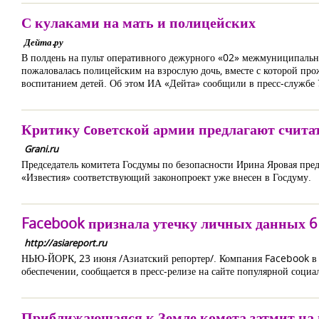
С кулаками на мать и полицейских
Дейта.ру
В полдень на пульт оперативного дежурного «02» межмуниципальн
пожаловалась полицейским на взрослую дочь, вместе с которой про
воспитанием детей. Об этом ИА «Дейта» сообщили в пресс-служб
Критику cоветской армии предлагают счита
Grani.ru
Председатель комитета Госдумы по безопасности Ирина Яровая пред
«Известия» соответствующий законопроект уже внесен в Госдуму.
Facebook признала утечку личных данных 6
http://asiareport.ru
НЬЮ-ЙОРК, 23 июня /Азиатский репортер/. Компания Facebook в су
обеспечении, сообщается в пресс-релизе на сайте популярной социа
Приближающаяся к Земле комета затмит на 