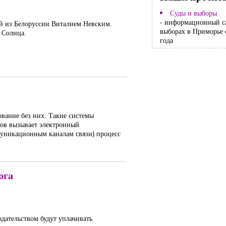
Суды и выборы
- информационный с
ой из Белоруссии Виталием Невским.
выборах в Приморье 
 Солнца.
года
вание без них. Такие системы
ков вызывает электронный
муникационным каналам связи) процесс
ога
дательством будут уплачивать