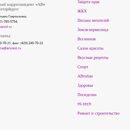
Защита прав
ый корреспондент «АВ»
етербурге:
ЖКХ
тьяна Гаврииловна,
Письма читателей
21-765-5754,
narod.ru
Земля-кормилица
кламы:
Вселенная
40-70-21, факс: (423) 240-70-22
Салон красоты
ma@arsvest.ru
Вкусные рецепты
Спорт
АВтобан
Здоровье
Посиделки
Hi-tech
Ремонт и строительство