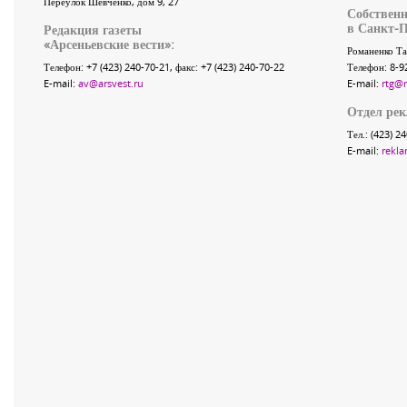
Переулок Шевченко
, дом 9, 27
Собственн
в Санкт-П
Редакция газеты
«
Арсеньевские вести
»:
Романенко Та
Телефон:
+7 (423) 240-70-21
, факс:
+7 (423) 240-70-22
Телефон: 8-9
E-mail:
av@arsvest.ru
E-mail:
rtg@
Отдел ре
Тел.: (423) 2
E-mail:
rekla