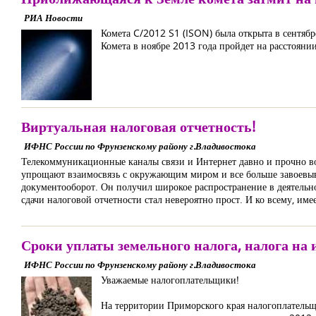
РИА Новости
Комета C/2012 S1 (ISON) была открыта в сентяб
Комета в ноябре 2013 года пройдет на расстояни
Виртуальная налоговая отчетность!
ИФНС России по Фрунзенскому району г.Владивостока
Телекоммуникационные каналы связи и Интернет давно и прочно во
упрощают взаимосвязь с окружающим миром и все больше завоевыв
документооборот. Он получил широкое распространение в деятельн
сдачи налоговой отчетности стал невероятно прост. И ко всему, и
Сроки уплаты земельного налога, налога на
ИФНС России по Фрунзенскому району г.Владивостока
Уважаемые налогоплательщики!
На территории Приморского края налогоплательщ