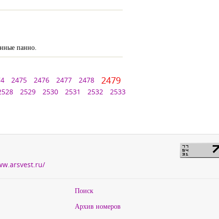
енные панно.
2479
74
2475
2476
2477
2478
2528
2529
2530
2531
2532
2533
ww.arsvest.ru/
Поиск
Архив номеров