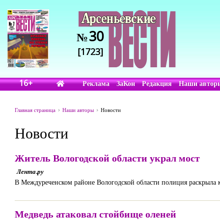
30
№
[1723]
16+
Реклама
ЗаКон
Редакция
Наши автор
Главная страница
Наши авторы
Новости
Новости
Житель Вологодской области украл мост
Лента.ру
В Междуреченском районе Вологодской области полиция раскрыла к
Медведь атаковал стойбище оленей