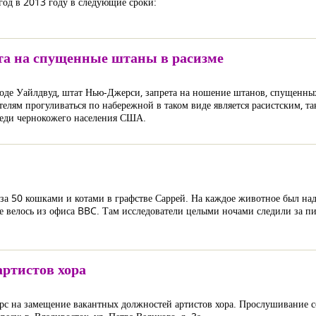
од в 2013 году в следующие сроки:
та на спущенные штаны в расизме
де Уайлдвуд, штат Нью-Джерси, запрета на ношение штанов, спущенны
лям прогуливаться по набережной в таком виде является расистским, та
среди чернокожего населения США.
 за 50 кошками и котами в графстве Саррей. На каждое животное был на
 велось из офиса BBC. Там исследователи целыми ночами следили за 
артистов хора
рс на замещение вакантных должностей артистов хора. Прослушивание сос