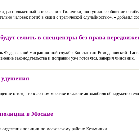
ии, расположенный в поселении Тиличики, поступило сообщение о гибе
ьно человек погиб в связи с трагической случайностью», – добавил соб
удут селить в спеццентры без права передвиже
тель Федеральной миграционной службы Константин Ромодановский. Гаста
нение законодательства и поправки уже готовятся, заверил чиновник.
 удушения
щение о том, что в лесном массиве в салоне автомобиля обнаружено те
 полиции в Москве
а отделения полиции по московскому району Кузьминки.