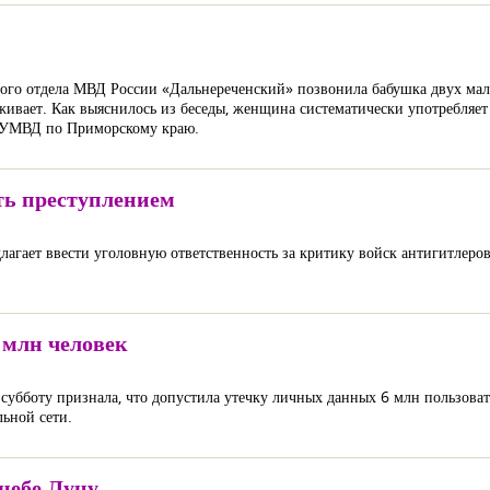
ого отдела МВД России «Дальнереченский» позвонила бабушка двух мал
живает. Как выяснилось из беседы, женщина систематически употребляет
е УМВД по Приморскому краю.
ть преступлением
лагает ввести уголовную ответственность за критику войск антигитлеро
 млн человек
бботу признала, что допустила утечку личных данных 6 млн пользоват
льной сети.
небе Луну