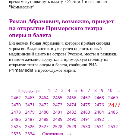
время могут покинуть палату. Об этом 1 июля пишет
"Коммерсант".
Роман Абрамович, возможно, приедет
на открытие Приморского театра
оперы и балета
Бизнесмен Роман Абрамович, который прибыл сегодня
утром во Владивосток и уже успел оценить новый
медицинский центр на острове Русском, мосты и развязки,
изъявил желание вернуться в приморскую столицу на
открытие театра оперы и балета, сообщили РИА
PrimaMedia в пресс-службе мэрии.
Предыдущая
1
2
3
4
5
6
7
8
9
10
...
2462
2463
2464
2465
2466
2467
2468
2469
2477
2470
2471
2472
2473
2474
2475
2476
2478
2479
2480
2481
2482
2483
2484
2485
2486
2487
2488
2489
2490
2491
2492
...
2525
2526
2527
2528
2529
2530
2531
2532
2533
2534
Следующая