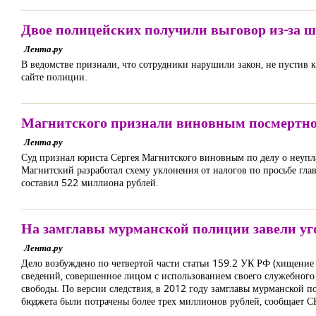
Двое полицейских получили выговор из-за ш
Лента.ру
В ведомстве признали, что сотрудники нарушили закон, не пустив
сайте полиции.
Магнитского признали виновным посмертн
Лента.ру
Суд признал юриста Сергея Магнитского виновным по делу о неуп
Магнитский разработал схему уклонения от налогов по просьбе гл
составил 522 миллиона рублей.
На замглавы мурманской полиции завели уг
Лента.ру
Дело возбуждено по четвертой части статьи 159.2 УК РФ (хищени
сведений, совершенное лицом с использованием своего служебного 
свободы. По версии следствия, в 2012 году замглавы мурманской по
бюджета были потрачены более трех миллионов рублей, сообщает С