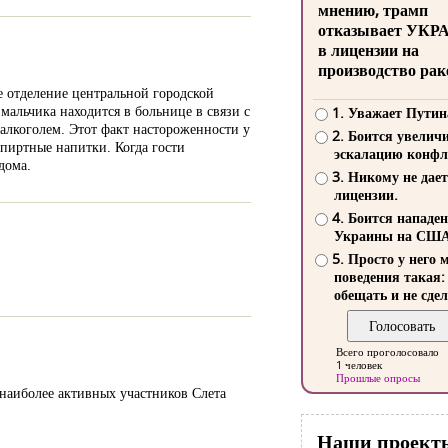
мнению, трамп
отказывает УКР
в лицензии на
производство рак
е отделение центральной городской
мальчика находится в больнице в связи с
1. Уважает Путин
алкоголем. Этот факт настороженности у
2. Боится увелич
пиртные напитки. Когда гости
эскалацию конфл
дома.
3. Никому не дает
лицензии.
4. Боится нападе
Украины на СШ
5. Просто у него 
поведения такая:
обещать и не сдел
Всего проголосовало
1 человек
Прошлые опросы
 наиболее активных участников Слета
Наши проект