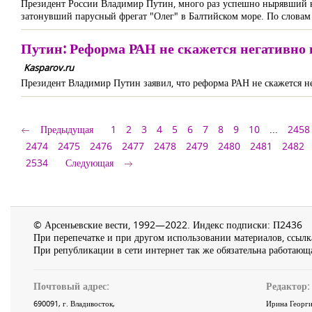
Президент России Владимир Путин, много раз успешно нырявший на
затонувший парусный фрегат "Олег" в Балтийском море. По словам 
Путин: Реформа РАН не скажется негативно 
Kasparov.ru
Президент Владимир Путин заявил, что реформа РАН не скажется не
Предыдущая
1
2
3
4
5
6
7
8
9
10
...
2458
2474
2475
2476
2477
2478
2479
2480
2481
2482
2534
Следующая
© Арсеньевские вести, 1992—2022. Индекс подписки: П2436
При перепечатке и при другом использовании материалов, ссылка
При републикации в сети интернет так же обязательна работающа
Почтовый адрес:
Редактор:
690091
, г.
Владивосток
,
Ирина Георги