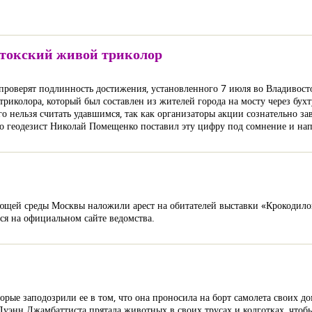
стокский живой триколор
проверят подлинность достижения, установленного 7 июля во Владивосто
триколора, который был составлен из жителей города на мосту через бухт
 его нельзя считать удавшимся, так как организаторы акции сознательно з
 геодезист Николай Помещенко поставил эту цифру под сомнение и напи
ющей среды Москвы наложили арест на обитателей выставки «Крокодило
ся на официальном сайте ведомства.
торые заподозрили ее в том, что она проносила на борт самолета своих
уэнн Джамбаттиста прятала животных в своих трусах и колготках, чтобы