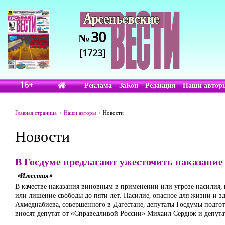
30
№
[1723]
16+
Реклама
ЗаКон
Редакция
Наши автор
Главная страница
Наши авторы
Новости
Новости
В Госдуме предлагают ужесточить наказание
«Известия»
В качестве наказания виновным в применении или угрозе насилия, н
или лишение свободы до пяти лет. Насилие, опасное для жизни и з
Ахмеднабиева, совершенного в Дагестане, депутаты Госдумы подг
вносят депутат от «Справедливой России» Михаил Сердюк и депута