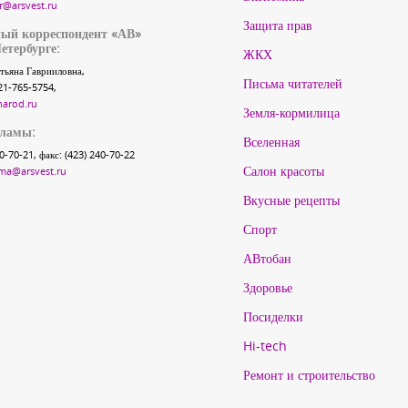
r@arsvest.ru
Защита прав
ый корреспондент «АВ»
етербурге:
ЖКХ
тьяна Гаврииловна,
Письма читателей
21-765-5754,
narod.ru
Земля-кормилица
кламы:
Вселенная
40-70-21, факс: (423) 240-70-22
Салон красоты
ma@arsvest.ru
Вкусные рецепты
Спорт
АВтобан
Здоровье
Посиделки
Hi-tech
Ремонт и строительство