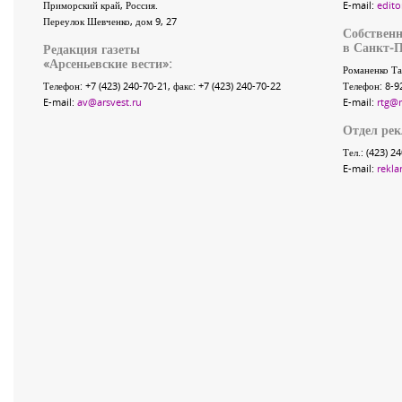
Приморский край
,
Россия
.
E-mail:
edito
Переулок Шевченко
, дом 9, 27
Собственн
в Санкт-П
Редакция газеты
«
Арсеньевские вести
»:
Романенко Та
Телефон:
+7 (423) 240-70-21
, факс:
+7 (423) 240-70-22
Телефон: 8-9
E-mail:
av@arsvest.ru
E-mail:
rtg@
Отдел ре
Тел.: (423) 2
E-mail:
rekla