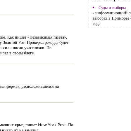
Суды и выборы
- информационный с
выборах в Приморье 
года
ке. Как пишет «Независимая газета»,
у Золотой Рог. Проверка рекорда будет
авысили число участников. По
сал в своем блоге.
вая ферма», расположившейся на
 домашних крыс, пишет New York Post. По
 никто их не заметил.