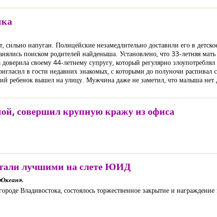
нка
, сильно напуган. Полицейские незамедлительно доставили его в детско
нялись поиском родителей найденыша. Установлено, что 33-летняя мать 
доверила своему 44-летнему супругу, который регулярно злоупотреблял 
игласил в гости недавних знакомых, с которыми до полуночи распивал с
тний ребенок вышел на улицу. Мужчина даже не заметил, что малыша нет 
ой, совершил крупную кражу из офиса
тали лучшими на слете ЮИД
Океан».
городе Владивостока, состоялось торжественное закрытие и награждение