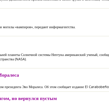
ли могилы «вампиров», передают информагентства.
альней планеты Солнечной системы Нептуна американский ученый, сооб
странства (NASA).
Моралеса
ом президента Эво Моралеса. Об этом сообщает издание El Carabobeño
гом, но вернулся пустым