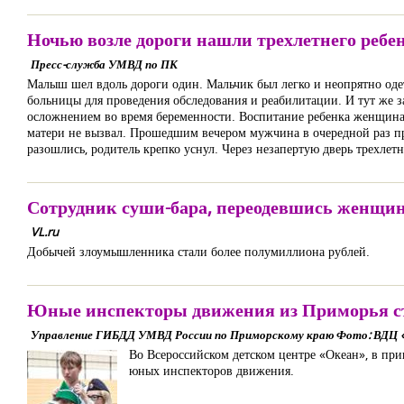
Ночью возле дороги нашли трехлетнего ребе
Пресс-служба УМВД по ПК
Малыш шел вдоль дороги один. Мальчик был легко и неопрятно одет
больницы для проведения обследования и реабилитации. И тут же за
осложнением во время беременности. Воспитание ребенка женщина 
матери не вызвал. Прошедшим вечером мужчина в очередной раз пр
разошлись, родитель крепко уснул. Через незапертую дверь трехле
Сотрудник суши-бара, переодевшись женщин
VL.ru
Добычей злоумышленника стали более полумиллиона рублей.
Юные инспекторы движения из Приморья с
Управление ГИБДД УМВД России по Приморскому краю Фото: ВДЦ «
Во Всероссийском детском центре «Океан», в при
юных инспекторов движения.