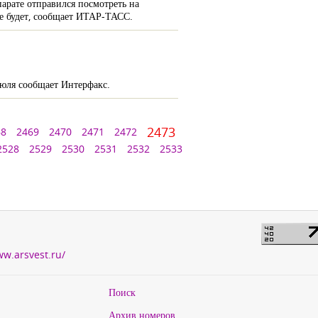
арате отправился посмотреть на
не будет, сообщает ИТАР-ТАСС.
июля сообщает Интерфакс.
2473
68
2469
2470
2471
2472
2528
2529
2530
2531
2532
2533
ww.arsvest.ru/
Поиск
Архив номеров