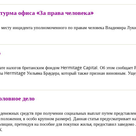
турма офиса «За права человека»
 к месту инцидента уполномоченного по правам человека Владимира Луки
о
лате налогов британским фондом Hermitage Capital. Об этом сообщает 
авы Hermitage Уильяма Браудера, который также признан виновным. Уще
оловное дело
е денежных средств при получении социальных выплат путем представле
положения, в особо крупном размере). Данная статья предусматривает на
лиции, претендуя на пособие для покупки жилья, предоставил заведомо 
К.