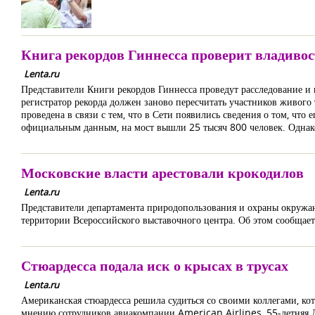
Книга рекордов Гиннесса проверит владиво
Lenta.ru
Представители Книги рекордов Гиннесса проведут расследование и 
регистратор рекорда должен заново пересчитать участников живого 
проведена в связи с тем, что в Сети появились сведения о том, что
официальным данным, на мост вышли 25 тысяч 800 человек. Однако
Московские власти арестовали крокодилов
Lenta.ru
Представители департамента природопользования и охраны окружа
территории Всероссийского выставочного центра. Об этом сообщает
Стюардесса подала иск о крысах в трусах
Lenta.ru
Американская стюардесса решила судиться со своими коллегами, ко
мнению сотрудников авиакомпании American Airlines, 55-летняя Л