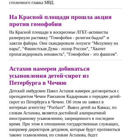
столичного главка МВД.
На Красной площади прошла акция
против гомофобии
На Красной площади в воскресенье ЛГБТ-активисты
развернули растяжку "Гомофобия - религия быдла!" и
зажгли файеры. Они скандировали лозунги "Мизулину на
нары", "Фашистская Дума - позор России", "Хватит
пропагандировать ненависть", "Гомофобия - это фашизм".
Астахов намерен добиваться
усыновления детей-сирот из
Петербурга в Чечню
Детский омбудсмен Павел Астахов намерен договориться с
президентом Чечни Рамзаном Кадыровым о передаче детей-
сирот из Петербурга в Чечню. Об этом он заявил в
интервью агентству "Росбалт". Вывоз детей на Кавказ, по
словам Астахова, является достойной альтернативой
иностранному усыновлению, запрещенного в последнее
время. При этом в отношении государственных служащих,
например директоров детдомов, которые будут противиться
такому усыновления, по словам Астахова, будут