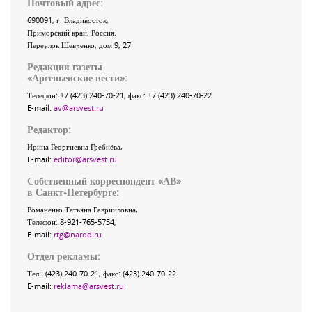
Почтовый адрес:
690091
, г.
Владивосток
,
Приморский край
,
Россия
.
Переулок Шевченко
, дом 9, 27
Редакция газеты
«
Арсеньевские вести
»:
Телефон:
+7 (423) 240-70-21
, факс:
+7 (423) 240-70-22
E-mail:
av@arsvest.ru
Редактор:
Ирина Георгиевна Гребнёва,
E-mail:
editor@arsvest.ru
Собственный корреспондент «АВ»
в Санкт-Петербурге:
Романенко Татьяна Гаврииловна,
Телефон: 8-921-765-5754,
E-mail:
rtg@narod.ru
Отдел рекламы:
Тел.: (423) 240-70-21, факс: (423) 240-70-22
E-mail:
reklama@arsvest.ru