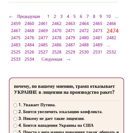
Предыдущая
1
2
3
4
5
6
7
8
9
10
...
2459
2460
2461
2462
2463
2464
2465
2466
2474
2467
2468
2469
2470
2471
2472
2473
2475
2476
2477
2478
2479
2480
2481
2482
2483
2484
2485
2486
2487
2488
2489
...
2525
2526
2527
2528
2529
2530
2531
2532
2533
2534
Следующая
почему, по вашему мнению, трамп отказывает
УКРАИНЕ в лицензии на производство ракет?
1. Уважает Путина.
2. Боится увеличить эскалацию конфликта.
3. Никому не дает такие лицензии.
4. Боится нападения Украины на США
5. Просто у него манера поведения такая: обещать и