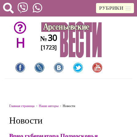
РУБРИКИ
30
№
H
[1723]
Главная страница
Наши авторы
Новости
Новости
Врио губернатора Подмосковья