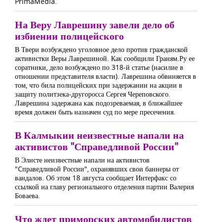
PrimaMedia.
На Веру Лаврешину завели дело об
избиении полицейского
В Твери возбуждено уголовное дело против гражданской
активистки Веры Лаврешиной. Как сообщили Граням.Ру ее
соратники, дело возбуждено по 318-й статье (насилие в
отношении представителя власти). Лаврешина обвиняется в
том, что била полицейских при задержании на акции в
защиту политзека-другоросса Сергея Череповского.
Лаврешина задержана как подозреваемая, в ближайшее
время должен быть назначен суд по мере пресечения.
В Калмыкии неизвестные напали на
активистов "Справедливой России"
В Элисте неизвестные напали на активистов
"Cправедливой России", охранявших свои баннеры от
вандалов. Об этом 18 августа сообщает Интерфакс со
ссылкой на главу регионального отделения партии Валерия
Боваева.
Что ждет приморских автомобилистов