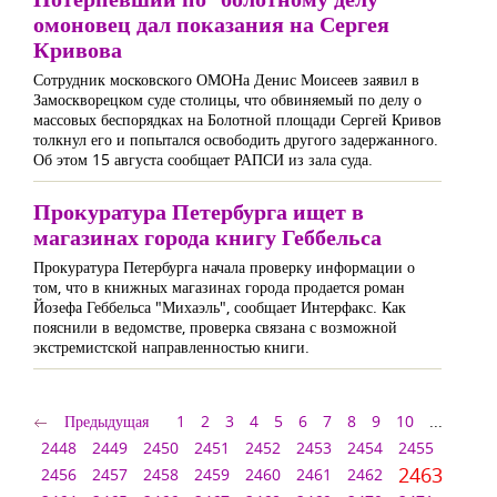
омоновец дал показания на Сергея
Кривова
Сотрудник московского ОМОНа Денис Моисеев заявил в
Замоскворецком суде столицы, что обвиняемый по делу о
массовых беспорядках на Болотной площади Сергей Кривов
толкнул его и попытался освободить другого задержанного.
Об этом 15 августа сообщает РАПСИ из зала суда.
Прокуратура Петербурга ищет в
магазинах города книгу Геббельса
Прокуратура Петербурга начала проверку информации о
том, что в книжных магазинах города продается роман
Йозефа Геббельса "Михаэль", сообщает Интерфакс. Как
пояснили в ведомстве, проверка связана с возможной
экстремистской направленностью книги.
Предыдущая
1
2
3
4
5
6
7
8
9
10
...
2448
2449
2450
2451
2452
2453
2454
2455
2463
2456
2457
2458
2459
2460
2461
2462