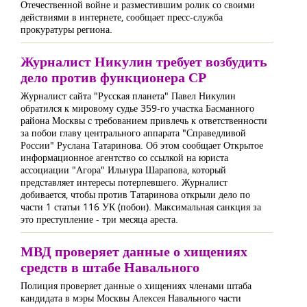
Отечественной войне и разместившим ролик со своими
действиями в интернете, сообщает пресс-служба
прокуратуры региона.
Журналист Никулин требует возбудить
дело против функционера СР
Журналист сайта "Русская планета" Павел Никулин
обратился к мировому судье 359-го участка Басманного
района Москвы с требованием привлечь к ответственности
за побои главу центрального аппарата "Справедливой
России" Руслана Татаринова. Об этом сообщает Открытое
информационное агентство со ссылкой на юриста
ассоциации "Агора" Ильнура Шарапова, который
представляет интересы потерпевшего. Журналист
добивается, чтобы против Татаринова открыли дело по
части 1 статьи 116 УК (побои). Максимальная санкция за
это преступление - три месяца ареста.
МВД проверяет данные о хищениях
средств в штабе Навального
Полиция проверяет данные о хищениях членами штаба
кандидата в мэры Москвы Алексея Навального части