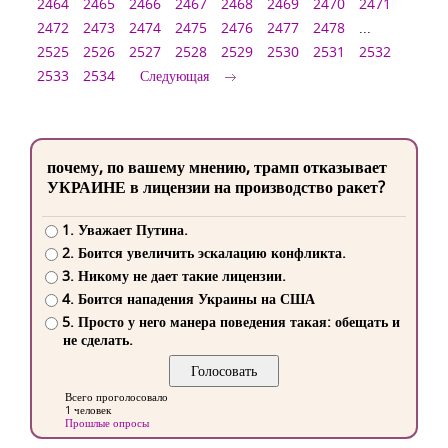
2464
2465
2466
2467
2468
2469
2470
2471
2472
2473
2474
2475
2476
2477
2478
...
2525
2526
2527
2528
2529
2530
2531
2532
2533
2534
Следующая
почему, по вашему мнению, трамп отказывает
УКРАИНЕ в лицензии на производство ракет?
1. Уважает Путина.
2. Боится увеличить эскалацию конфликта.
3. Никому не дает такие лицензии.
4. Боится нападения Украины на США
5. Просто у него манера поведения такая: обещать и
не сделать.
Всего проголосовало
1 человек
Прошлые опросы