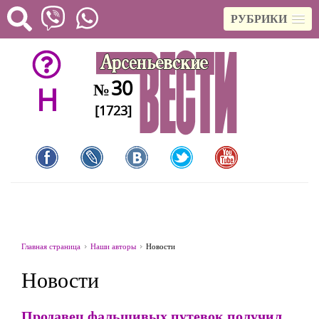
РУБРИКИ
30
№
H
[1723]
Главная страница
Наши авторы
Новости
Новости
Продавец фальшивых путевок получил