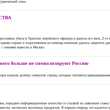
туденческий союз.
СТВА
 россиянка убила в Триполи ливийского офицера и ранила его мать, 2-го
а, однако охране и подоспевшим на помощь военным удалось защитить д
х с семьями вывезли в Москву.
ного больше не символизируют Россию
оры назвали десятку символов страны, которые считаются равноправным
вы, передают информационные агентства со ссылкой на заявление главы
честву литовских молочных продуктов. В первую очередь это касается с