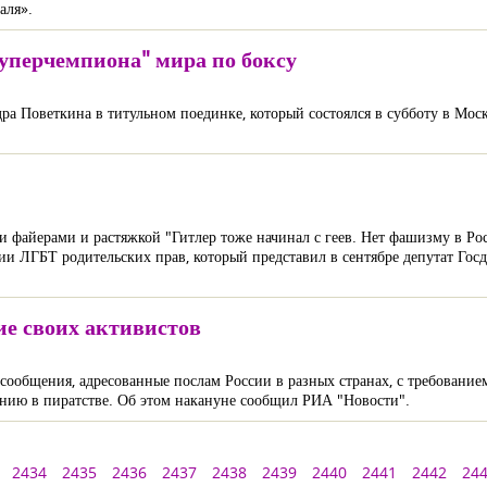
аля».
суперчемпиона" мира по боксу
а Поветкина в титульном поединке, который состоялся в субботу в Моск
айерами и растяжкой "Гитлер тоже начинал с геев. Нет фашизму в Рос
ии ЛГБТ родительских прав, который представил в сентябре депутат Го
ие своих активистов
сообщения, адресованные послам России в разных странах, с требование
ению в пиратстве. Об этом накануне сообщил РИА "Новости".
2434
2435
2436
2437
2438
2439
2440
2441
2442
24