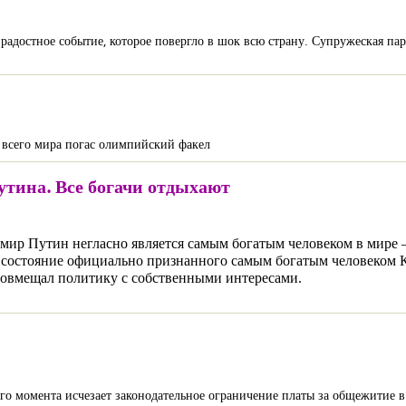
достное событие, которое повергло в шок всю страну. Супружеская пара
 всего мира погас олимпийский факел
утина. Все богачи отдыхают
мир Путин негласно является самым богатым человеком в мире –
ем состояние официально признанного самым богатым человеком
 совмещал политику с собственными интересами.
того момента исчезает законодательное ограничение платы за общежитие 