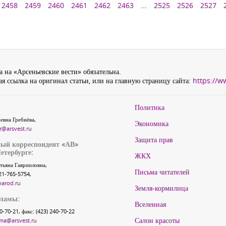
2458
2459
2460
2461
2462
2463
...
2525
2526
2527
 на «Арсеньевские вести» обязательна.
я ссылка на оригинал статьи, или на главную страницу сайта:
https://w
Политика
евна Гребнёва,
Экономика
r@arsvest.ru
Защита прав
ый корреспондент «АВ»
етербурге:
ЖКХ
тьяна Гаврииловна,
Письма читателей
21-765-5754,
narod.ru
Земля-кормилица
кламы:
Вселенная
40-70-21, факс: (423) 240-70-22
Салон красоты
ma@arsvest.ru