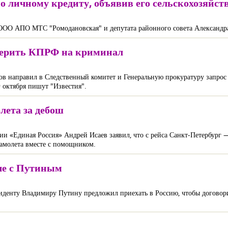
о личному кредиту, объявив его сельскохозяйс
 ООО АПО МТС "Ромодановская" и депутата районного совета Александра
оверить КПРФ на криминал
в направил в Следственный комитет и Генеральную прокуратуру запрос 
 октября пишут "Известия".
олета за дебош
ии «Единая Россия» Андрей Исаев заявил, что с рейса Санкт-Петербург 
самолета вместе с помощником.
че с Путиным
денту Владимиру Путину предложил приехать в Россию, чтобы договори