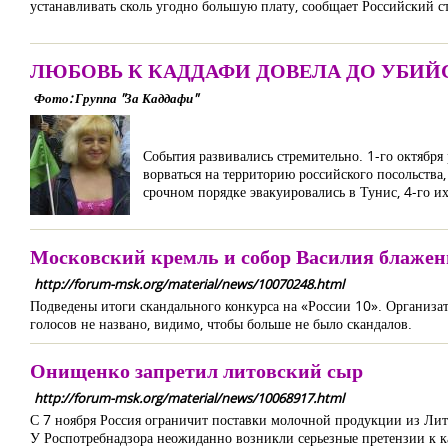
устанавливать сколь угодно большую плату, сообщает Российский с
ЛЮБОВЬ К КАДДАФИ ДОВЕЛА ДО УБИЙ
Фото: Группа "За Каддафи"
События развивались стремительно. 1-го октября
ворваться на территорию российского посольств
срочном порядке эвакуировались в Тунис, 4-го и
Московский кремль и собор Василия блажен
http://forum-msk.org/material/news/10070248.html
Подведены итоги скандального конкурса на «России 10». Организат
голосов не названо, видимо, чтобы больше не было скандалов.
Онищенко запретил литовский сыр
http://forum-msk.org/material/news/10068917.html
С 7 ноября Россия ограничит поставки молочной продукции из Лит
У Роспотребнадзора неожиданно возникли серьезные претензии к ка