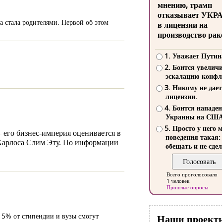
мнению, трамп
отказывает УКР
 стала родителями. Первой об этом
в лицензии на
производство рак
1. Уважает Путин
2. Боится увелич
эскалацию конфл
3. Никому не дает
лицензии.
4. Боится нападе
Украины на СШ
5. Просто у него 
 его бизнес-империя оценивается в
поведения такая:
 Карлоса Слим Эту. По информации
обещать и не сдел
Всего проголосовало
1 человек
Прошлые опросы
в 5% от стипендии и вузы смогут
Наши проект