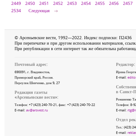
2449
2450
2451
2452
2453
2454
2455
2456
2457
2534
Следующая
© Арсеньевские вести, 1992—2022. Индекс подписки: П2436
При перепечатке и при другом использовании материалов, ссылка
При републикации в сети интернет так же обязательна работающа
Почтовый адрес:
Редактор:
690091
, г.
Владивосток
,
Ирина Георги
Приморский край
,
Россия
.
E-mail:
edito
Переулок Шевченко
, дом 9, 27
Собственн
в Санкт-П
Редакция газеты
«
Арсеньевские вести
»:
Романенко Та
Телефон:
+7 (423) 240-70-21
, факс:
+7 (423) 240-70-22
Телефон: 8-9
E-mail:
av@arsvest.ru
E-mail:
rtg@
Отдел ре
Тел.: (423) 2
E-mail:
rekla