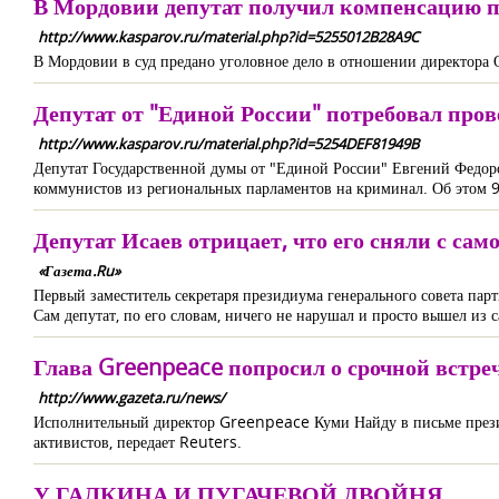
В Мордовии депутат получил компенсацию п
http://www.kasparov.ru/material.php?id=5255012B28A9C
В Мордовии в суд предано уголовное дело в отношении директора
Депутат от "Единой России" потребовал пр
http://www.kasparov.ru/material.php?id=5254DEF81949B
Депутат Государственной думы от "Единой России" Евгений Федоро
коммунистов из региональных парламентов на криминал. Об этом 9
Депутат Исаев отрицает, что его сняли с сам
«Газета.Ru»
Первый заместитель секретаря президиума генерального совета парт
Сам депутат, по его словам, ничего не нарушал и просто вышел из 
Глава Greenpeace попросил о срочной встре
http://www.gazeta.ru/news/
Исполнительный директор Greenpeace Куми Найду в письме прези
активистов, передает Reuters.
У ГАЛКИНА И ПУГАЧЕВОЙ ДВОЙНЯ