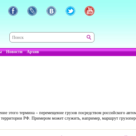
ы
Новости
Архив
ение этого термина – перемещение грузов посредством российского авт
о территории РФ. Примером может служить, например, маршрут грузопе