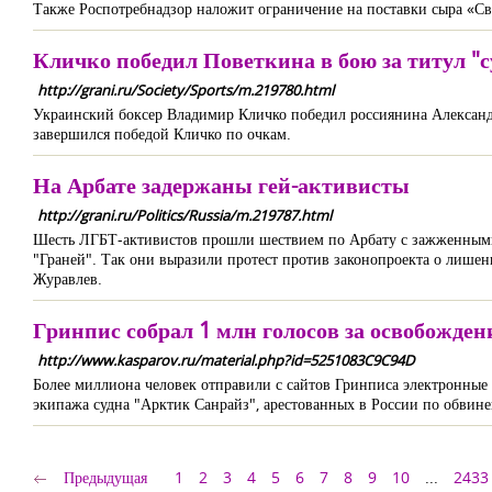
Также Роспотребнадзор наложит ограничение на поставки сыра «Св
Кличко победил Поветкина в бою за титул "
http://grani.ru/Society/Sports/m.219780.html
Украинский боксер Владимир Кличко победил россиянина Александр
завершился победой Кличко по очкам.
На Арбате задержаны гей-активисты
http://grani.ru/Politics/Russia/m.219787.html
Шесть ЛГБТ-активистов прошли шествием по Арбату с зажженными ф
"Граней". Так они выразили протест против законопроекта о лишен
Журавлев.
Гринпис собрал 1 млн голосов за освобожден
http://www.kasparov.ru/material.php?id=5251083C9C94D
Более миллиона человек отправили с сайтов Гринписа электронные 
экипажа судна "Арктик Санрайз", арестованных в России по обвин
Предыдущая
1
2
3
4
5
6
7
8
9
10
...
2433