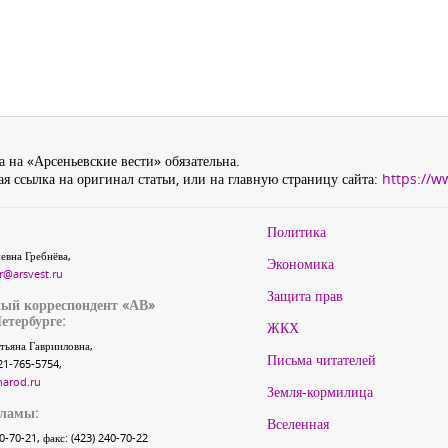
 на «Арсеньевские вести» обязательна.
я ссылка на оригинал статьи, или на главную страницу сайта:
https://w
Политика
евна Гребнёва,
Экономика
r@arsvest.ru
Защита прав
ый корреспондент «АВ»
етербурге:
ЖКХ
тьяна Гаврииловна,
Письма читателей
21-765-5754,
narod.ru
Земля-кормилица
кламы:
Вселенная
40-70-21, факс: (423) 240-70-22