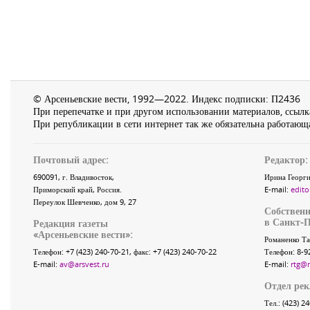
© Арсеньевские вести, 1992—2022. Индекс подписки: П2436
При перепечатке и при другом использовании материалов, ссылка
При републикации в сети интернет так же обязательна работающа
Почтовый адрес:
Редактор:
690091
, г.
Владивосток
,
Ирина Георги
Приморский край
,
Россия
.
E-mail:
edito
Переулок Шевченко
, дом 9, 27
Собственн
в Санкт-П
Редакция газеты
«
Арсеньевские вести
»:
Романенко Та
Телефон:
+7 (423) 240-70-21
, факс:
+7 (423) 240-70-22
Телефон: 8-9
E-mail:
av@arsvest.ru
E-mail:
rtg@
Отдел ре
Тел.: (423) 2