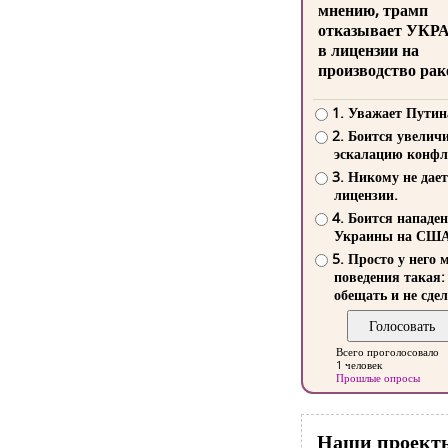
мнению, трамп
отказывает УКР
в лицензии на
производство рак
1. Уважает Путин
2. Боится увелич
эскалацию конфл
3. Никому не дает
лицензии.
4. Боится нападе
Украины на СШ
5. Просто у него 
поведения такая:
обещать и не сдел
Всего проголосовало
1 человек
Прошлые опросы
Наши проект