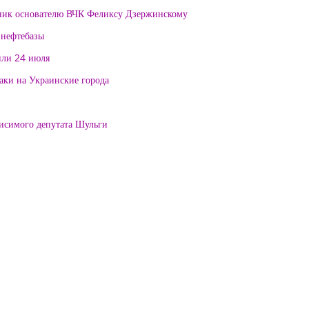
тник основателю ВЧК Феликсу Дзержинскому
 нефтебазы
или 24 июля
таки на Украинские города
висимого депутата Шульги