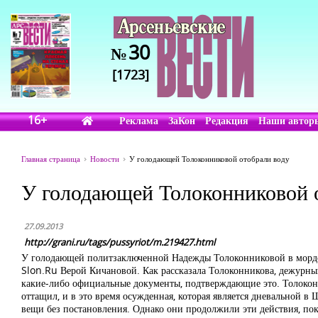
30
№
[1723]
16+
Реклама
ЗаКон
Редакция
Наши автор
Главная страница
Новости
У голодающей Толоконниковой отобрали воду
У голодающей Толоконниковой 
27.09.2013
http://grani.ru/tags/pussyriot/m.219427.html
У голодающей политзаключенной Надежды Толоконниковой в мордов
Slon.Ru Верой Кичановой. Как рассказала Толоконникова, дежурный
какие-либо официальные документы, подтверждающие это. Толоконник
оттащил, и в это время осужденная, которая является дневальной в
вещи без постановления. Однако они продолжили эти действия, пока 