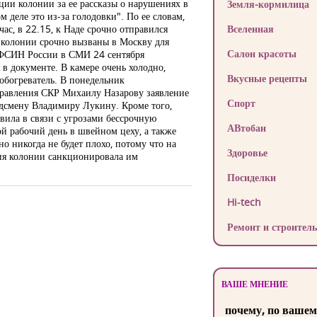
ции колонии за ее рассказы о нарушениях в
Земля-кормилица
 деле это из-за голодовки". По ее словам,
ас, в 22.15, к Наде срочно отправился
Вселенная
и колонии срочно вызваны в Москву для
Салон красоты
я ФСИН России в СМИ 24 сентября
в документе. В камере очень холодно,
Вкусные рецепты
 обогреватель. В понедельник
правления СКР Михаилу Назарову заявление
Спорт
будсмену Владимиру Лукину. Кроме того,
вила в связи с угрозами бессрочную
АВтобан
й рабочий день в швейном цеху, а также
о никогда не будет плохо, потому что на
Здоровье
ция колонии санкционировала им
Посиделки
Hi-tech
Ремонт и строитель
ВАШЕ МНЕНИЕ
почему, по вашем