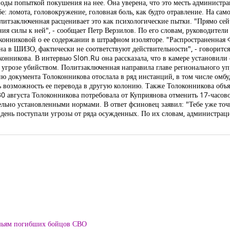
воды попыткой покушения на нее. Она уверена, что это месть администра
: ломота, головокружение, головная боль, как будто отравление. На самом
олитзаключенная расценивает это как психологические пытки. "Прямо сейч
ия силы к ней", - сообщает Петр Верзилов. По его словам, руководител
оконниковой о ее содержании в штрафном изоляторе. "Распространенна
а в ШИЗО, фактически не соответствуют действительности", - говорится 
оконникова. В интервью Slon.Ru она рассказала, что в камере установили
угрозе убийством. Политзаключенная направила главе регионального у
пию документа Толоконникова отослала в ряд инстанций, в том числе ом
 возможность ее перевода в другую колонию. Также Толоконникова объя
30 августа Толоконникова потребовала от Куприянова отменить 17-часово
тельно установленными нормами. В ответ фсиновец заявил: "Тебе уже точн
 день поступали угрозы от ряда осужденных. По их словам, администра
мьям погибших бойцов СВО