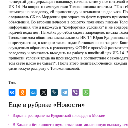
четвертый день держащая голодовку, сочла изъятие у нее питьевой 
ИК-14. На вопрос о самочувствии Толоконникова ответила: "Так себе
несмотря на голодовку, ей приносят еду и оставляют на два часа. П
следователь СК по Мордовии для опроса по факту первого применен
объяснений. Во вторник вечером в соцсетях появилось письмо Тол
информация, что я нахожусь в "комфортных условиях" и не водворен
горячей воды нет. На койке до отбоя сидеть запрещено, писала Тол
Толоконникова обвинила замначальника ИК-14 Юрия Куприянова в 
о преступлении, в котором также ходатайствовала о госзащите. Ко
осужденная обратилась к руководству ФСИН с просьбой рассмотреть
голодовку и отказалась выходить на работу в швейный цех ИК-14. 
привести условия труда на производстве в соответствие с законода
том свете плохо не бывает". После этого политзаключенной каждый
физическую расправу с Толоконниковой.
Теги:
Еще в рубрике «Новости»
Взрыв в ресторане на Кудринской площади в Москве
В Хакасии без лишнего шума отменили миллионную выплату се