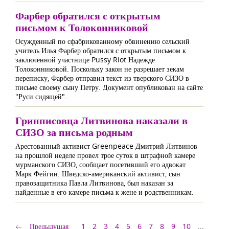
Фарбер обратился с открытым
письмом к Толоконниковой
Осужденный по сфабрикованному обвинению сельский
учитель Илья Фарбер обратился с открытым письмом к
заключенной участнице Pussy Riot Надежде
Толоконниковой. Поскольку закон не разрешает зекам
переписку, Фарбер отправил текст из тверского СИЗО в
письме своему сыну Петру. Документ опубликован на сайте
"Руси сидящей".
Гринписовца Литвинова наказали в
СИЗО за письма родным
Арестованный активист Greenpeace Дмитрий Литвинов
на прошлой неделе провел трое суток в штрафной камере
мурманского СИЗО, сообщает посетивший его адвокат
Марк Фейгин. Шведско-американский активист, сын
правозащитника Павла Литвинова, был наказан за
найденные в его камере письма к жене и родственникам.
Предыдущая
1
2
3
4
5
6
7
8
9
10
...