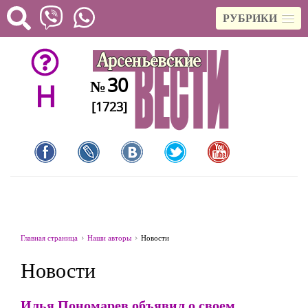
РУБРИКИ
30
№
H
[1723]
Главная страница
Наши авторы
Новости
Новости
Илья Пономарев объявил о своем