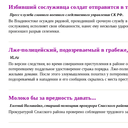
Избивший сослуживца солдат отправится в т
Пресс-служба главного военного следственного управления СК РФ.
Во Владивостоке осужден рядовой, проходивший срочную службу в в
сослуживец исполняет свои обязанности, нанес ему несколько ударов
произошел разрыв селезенки.
Лже-полицейский, подозреваемый в грабеже,
VL.ru
По версии следствия, во время совершения преступления в районе 
потерпевшему поддельное удостоверение стража порядка. Лже-полиц
жилыми домами. После этого злоумышленник похитил у потерпевшег
подозреваемый в нападении и его сообщник скрылись с места прест
Молоко бы за вредность давать…
Евгений Наливайко, старший помощник прокурора Спасского района
Прокуратурой Спасского района проверено соблюдение трудового з