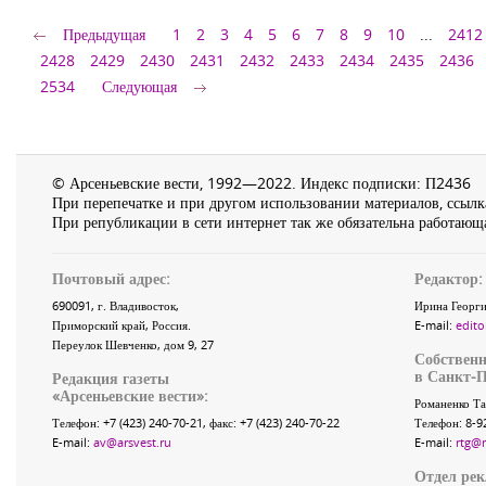
Предыдущая
1
2
3
4
5
6
7
8
9
10
...
2412
2428
2429
2430
2431
2432
2433
2434
2435
2436
2534
Следующая
© Арсеньевские вести, 1992—2022. Индекс подписки: П2436
При перепечатке и при другом использовании материалов, ссылка
При републикации в сети интернет так же обязательна работающа
Почтовый адрес:
Редактор:
690091
, г.
Владивосток
,
Ирина Георги
Приморский край
,
Россия
.
E-mail:
edito
Переулок Шевченко
, дом 9, 27
Собственн
в Санкт-П
Редакция газеты
«
Арсеньевские вести
»:
Романенко Та
Телефон:
+7 (423) 240-70-21
, факс:
+7 (423) 240-70-22
Телефон: 8-9
E-mail:
av@arsvest.ru
E-mail:
rtg@
Отдел ре