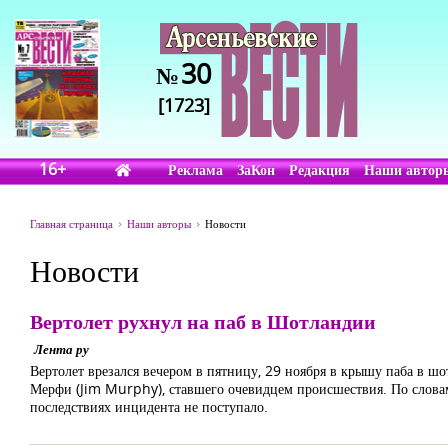
30
№
[1723]
16+
Реклама
ЗаКон
Редакция
Наши автор
Главная страница
Наши авторы
Новости
Новости
Вертолет рухнул на паб в Шотландии
Лента ру
Вертолет врезался вечером в пятницу, 29 ноября в крышу паба в ш
Мерфи (Jim Murphy), ставшего очевидцем происшествия. По словам
последствиях инцидента не поступало.