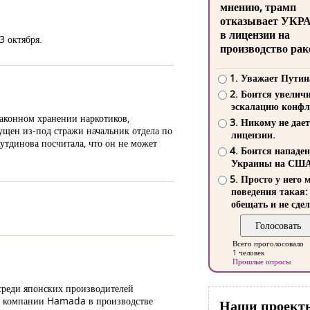
мнению, трамп
отказывает УКР
в лицензии на
3 октября.
производство рак
1. Уважает Путин
2. Боится увелич
эскалацию конфл
законном хранении наркотиков,
3. Никому не дает
щен из-под стражи начальник отдела по
лицензии.
тдинова посчитала, что он не может
4. Боится нападе
Украины на СШ
5. Просто у него 
поведения такая:
обещать и не сдел
Всего проголосовало
1 человек
Прошлые опросы
 среди японских производителей
ыт компании Hamada в производстве
Наши проект