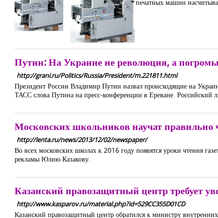
печатных машин насчитывает
Путин: На Украине не революция, а погром
http://grani.ru/Politics/Russia/President/m.221811.html
Президент России Владимир Путин назвал происходящие на Украин
ТАСС слова Путина на пресс-конференции в Ереване. Российский л
Московских школьников научат правильно ч
http://lenta.ru/news/2013/12/02/newspaper/
Во всех московских школах к 2016 году появятся уроки чтения газ
рекламы Юлию Казакову.
Казанский правозащитный центр требует ув
http://www.kasparov.ru/material.php?id=529CC355D01CD
Казанский правозащитный центр обратился к министру внутренних