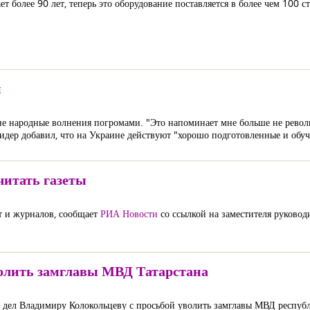
 более 90 лет, теперь это оборудование поставляется в более чем 100 с
ы
е народные волнения погромами. "Это напоминает мне больше не револ
идер добавил, что на Украине действуют "хорошо подготовленные и обу
итать газеты
ет и журналов, сообщает
РИА Новости
со ссылкой на заместителя руковод
олить замглавы МВД Татарстана
 дел Владимиру Колокольцеву с просьбой уволить замглавы МВД республ