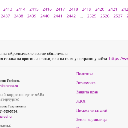
2413
2414
2415
2416
2417
2418
2419
2420
2421
24
2437
2438
2439
2440
2441
2442
...
2525
2526
2527
 на «Арсеньевские вести» обязательна.
я ссылка на оригинал статьи, или на главную страницу сайта:
https://w
Политика
евна Гребнёва,
Экономика
r@arsvest.ru
Защита прав
ый корреспондент «АВ»
етербурге:
ЖКХ
тьяна Гаврииловна,
Письма читателей
21-765-5754,
narod.ru
Земля-кормилица
кламы: