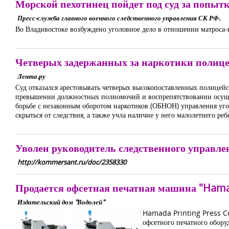
Морской пехотинец пойдет под суд за попыт
Пресс-служба главного военного следственного управления СК РФ.
Во Владивостоке возбуждено уголовное дело в отношении матроса-к
Четверых задержанных за наркотики полице
Лента.ру
Суд отказался арестовывать четверых высокопоставленных полицейс
превышении должностных полномочий и воспрепятствовании осущес
борьбе с незаконным оборотом наркотиков (ОБНОН) управления уго
скрыться от следствия, а также учла наличие у него малолетнего реб
Уволен руководитель следственного управл
http://kommersant.ru/doc/2358330
Продается офсетная печатная машина "Hama
Издательский дом "Водолей"
Hamada Printing Press Co.
офсетного печатного обор