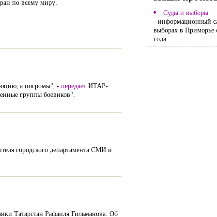
тран по всему миру.
Суды и выборы
- информационный с
выборах в Приморье 
года
юцию, а погромы", -
передает
ИТАР-
ченные группы боевиков".
ителя городского департамента СМИ и
ики Татарстан Рафаиля Гильманова. Об