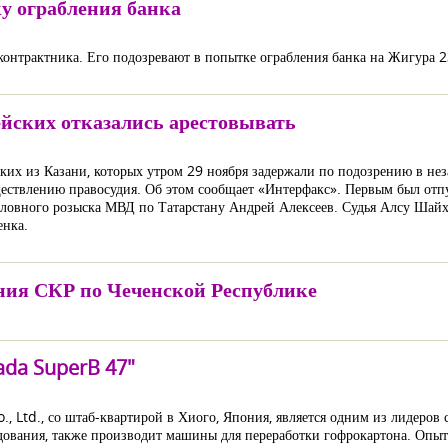
ку ограбления банка
онтрактника. Его подозревают в попытке ограбления банка на Жигура 2
йских отказались арестовывать
ких из Казани, которых утром 29 ноября задержали по подозрению в не
твлению правосудия. Об этом сообщает «Интерфакс». Первым был отпу
ловного розыска МВД по Татарстану Андрей Алексеев. Судья Алсу Шайху
енка.
ения СКР по Чеченской Республике
da SuperB 47"
, Ltd., со штаб-квартирой в Хиого, Япония, является одним из лидеров
удования, также производит машины для переработки гофрокартона. Оп