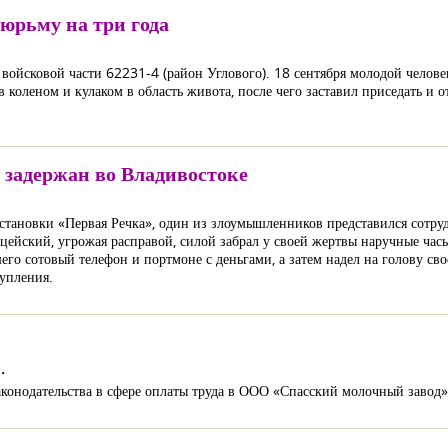
юрьму на три года
ойсковой части 62231-4 (район Углового). 18 сентября молодой человек
 коленом и кулаком в область живота, после чего заставил приседать и о
 задержан во Владивостоке
остановки «Первая Речка», один из злоумышленников представился сотр
ейский, угрожая расправой, силой забрал у своей жертвы наручные часы
о сотовый телефон и портмоне с деньгами, а затем надел на голову св
упления.
.
аконодательства в сфере оплаты труда в ООО «Спасский молочный завод»