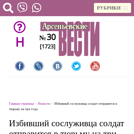
РУБРИКИ
30
№
H
[1723]
Главная страница
Новости
Избивший сослуживца солдат отправится в
тюрьму на три года
Избивший сослуживца солдат
отправится в тюрьму на три