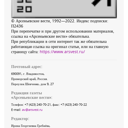
© Арсеньевские вести, 1992—2022. Индекс подписки:
П2436
При перепечатке и при другом использовании материалов,
ссылка на «Арсеньевские вести» обязательна.
При републикации в сети интернет так же обязательна
работающая ссылка на оригинал статьи, или на главную
страницу сайта:
https://www.arsvest.ru/
Почтовый адрес:
690091
, г.
Владивосток
,
Приморский край
,
Россия
.
Переулок Шевченко
, дом 9, 27
Редакция газеты
«
Арсеньевские вести
»:
Телефон:
+7 (423) 240-70-21
, факс:
+7 (423) 240-70-22
E-mail:
av@arsvest.ru
Редактор:
Ирина Георгиевна Гребнёва,