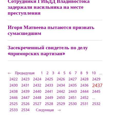
Сотрудники ГИБДД Владивостока
задержали насильника на месте
преступления
Игоря Матвеева пытаются признать
сумасшедшим
Засекреченный свидетель по делу
«приморских партизан»
Предыдущая
1
2
3
4
5
6
7
8
9
10
...
2422
2423
2424
2425
2426
2427
2428
2429
2437
2430
2431
2432
2433
2434
2435
2436
2438
2439
2440
2441
2442
2443
2444
2445
2446
2447
2448
2449
2450
2451
2452
...
2525
2526
2527
2528
2529
2530
2531
2532
2533
2534
Следующая