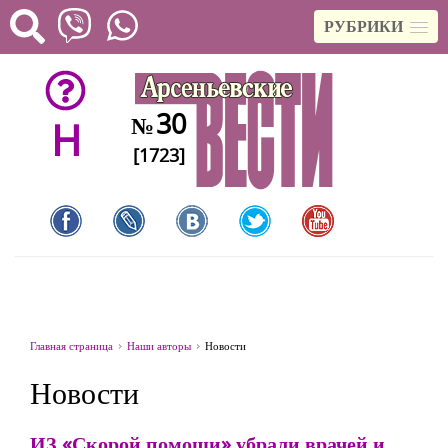
РУБРИКИ
30
№
H
[1723]
Главная страница
Наши авторы
Новости
Новости
ИЗ «Скорой помощи» убрали врачей и