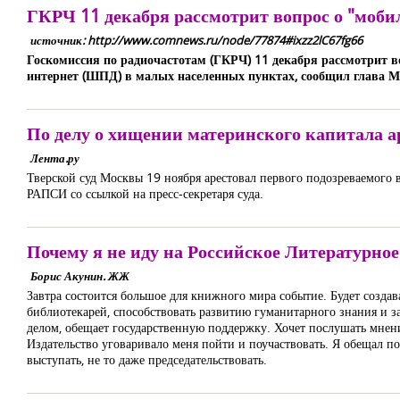
ГКРЧ 11 декабря рассмотрит вопрос о "моб
источник: http://www.comnews.ru/node/77874#ixzz2lC67fg66
Госкомиссия по радиочастотам (ГКРЧ) 11 декабря рассмотрит во
интернет (ШПД) в малых населенных пунктах, сообщил глава 
По делу о хищении материнского капитала а
Лента.ру
Тверской суд Москвы 19 ноября арестовал первого подозреваемого
РАПСИ со ссылкой на пресс-секретаря суда.
Почему я не иду на Российское Литературно
Борис Акунин. ЖЖ
Завтра состоится большое для книжного мира событие. Будет создава
библиотекарей, способствовать развитию гуманитарного знания и 
делом, обещает государственную поддержку. Хочет послушать мнен
Издательство уговаривало меня пойти и поучаствовать. Я обещал по
выступать, не то даже председательствовать.