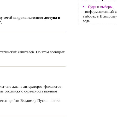
Суды и выборы
- информационный с
выборах в Приморье 
ву сетей широкополосного доступа в
года
".
атеринских капиталов. Об этом сообщает
блегчать жизнь литераторов, филологов,
ала российскую словесность важным
рается прийти Владимир Путин – не то