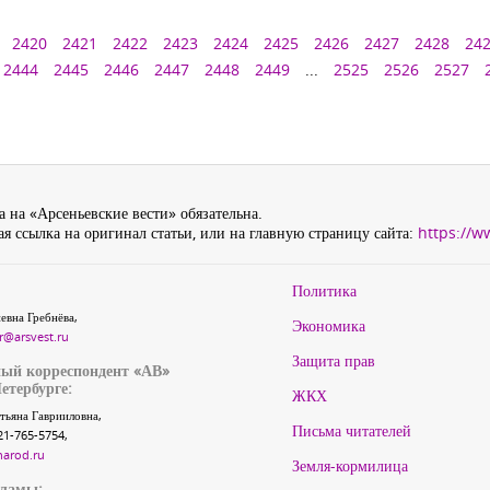
2420
2421
2422
2423
2424
2425
2426
2427
2428
24
2444
2445
2446
2447
2448
2449
...
2525
2526
2527
 на «Арсеньевские вести» обязательна.
я ссылка на оригинал статьи, или на главную страницу сайта:
https://w
Политика
евна Гребнёва,
Экономика
r@arsvest.ru
Защита прав
ый корреспондент «АВ»
етербурге:
ЖКХ
тьяна Гаврииловна,
Письма читателей
21-765-5754,
narod.ru
Земля-кормилица
кламы: