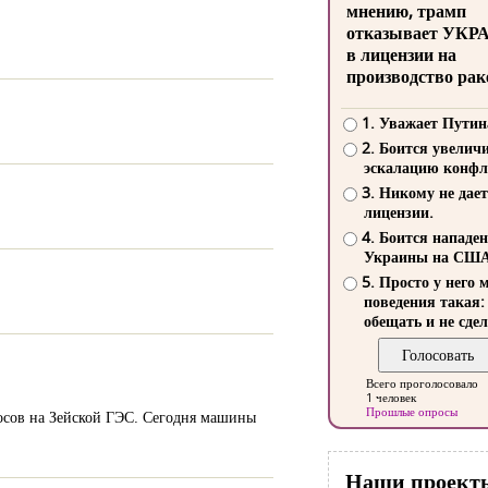
мнению, трамп
отказывает УКР
в лицензии на
производство рак
1. Уважает Путин
2. Боится увелич
эскалацию конфл
3. Никому не дает
лицензии.
4. Боится нападе
Украины на СШ
5. Просто у него 
поведения такая:
обещать и не сдел
Всего проголосовало
1 человек
Прошлые опросы
осов на Зейской ГЭС. Сегодня машины
Наши проект