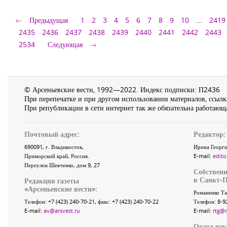
Предыдущая
1
2
3
4
5
6
7
8
9
10
...
2419
2435
2436
2437
2438
2439
2440
2441
2442
2443
2534
Следующая
© Арсеньевские вести, 1992—2022. Индекс подписки: П2436
При перепечатке и при другом использовании материалов, ссылка
При републикации в сети интернет так же обязательна работающа
Почтовый адрес:
Редактор:
690091
, г.
Владивосток
,
Ирина Георги
Приморский край
,
Россия
.
E-mail:
edito
Переулок Шевченко
, дом 9, 27
Собственн
в Санкт-П
Редакция газеты
«
Арсеньевские вести
»:
Романенко Та
Телефон:
+7 (423) 240-70-21
, факс:
+7 (423) 240-70-22
Телефон: 8-9
E-mail:
av@arsvest.ru
E-mail:
rtg@
Отдел ре