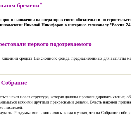
ильном бремени"
прос о наложении на операторов связи обязательств по строительст
Минкомсвязи Николай Никифоров в интервью телеканалу "Россия 24
рестовали первого подозреваемого
 в хищении средств Пенсионного фонда, предназначенных для выплаты м
е Собрание
ться некая новая структура, которая должна пропагандировать чтение, о
заниматься всякими другими прекрасными делами. Власть наконец призн
ие писателей.
думать. Раздумья мои закончились, когда я узнал, что на Собрание соби