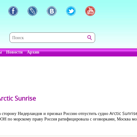
ы
Новости
Архив
rctic Sunrise
а сторону Нидерландов и призвал Россию отпустить судно Arctic Sunri
Н по морскому праву Россия ратифицировала с оговорками, Москва може