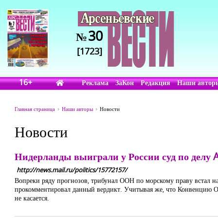
30
№
[1723]
16+
Реклама
ЗаКон
Редакция
Наши автор
Главная страница
Наши авторы
Новости
Новости
Нидерланды выиграли у России суд по делу A
http://news.mail.ru/politics/15772157/
Вопреки ряду прогнозов, трибунал ООН по морскому праву встал н
прокомментировал данный вердикт. Учитывая же, что Конвенцию ОО
не касается.