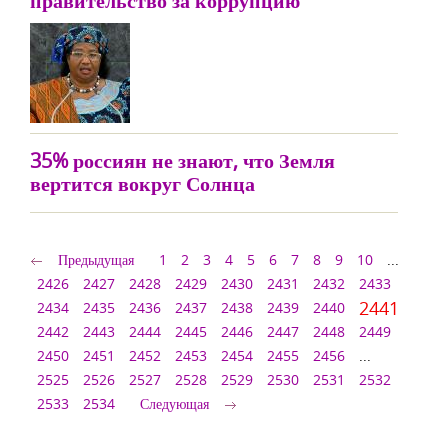
правительство за коррупцию
35% россиян не знают, что Земля
вертится вокруг Солнца
Предыдущая
1
2
3
4
5
6
7
8
9
10
...
2426
2427
2428
2429
2430
2431
2432
2433
2441
2434
2435
2436
2437
2438
2439
2440
2442
2443
2444
2445
2446
2447
2448
2449
2450
2451
2452
2453
2454
2455
2456
...
2525
2526
2527
2528
2529
2530
2531
2532
2533
2534
Следующая