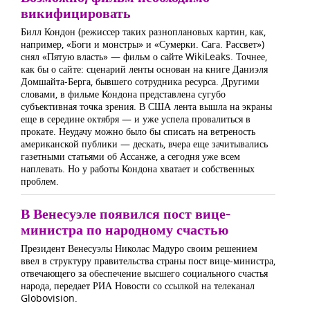
викифицировать
Билл Кондон (режиссер таких разноплановых картин, как,
например, «Боги и монстры» и «Сумерки. Сага. Рассвет»)
снял «Пятую власть» — фильм о сайте WikiLeaks. Точнее,
как бы о сайте: сценарий ленты основан на книге Даниэля
Домшайта-Берга, бывшего сотрудника ресурса. Другими
словами, в фильме Кондона представлена сугубо
субъективная точка зрения. В США лента вышла на экраны
еще в середине октября — и уже успела провалиться в
прокате. Неудачу можно было бы списать на ветреность
американской публики — дескать, вчера еще зачитывались
газетными статьями об Ассанже, а сегодня уже всем
наплевать. Но у работы Кондона хватает и собственных
проблем.
В Венесуэле появился пост вице-
министра по народному счастью
Президент Венесуэлы Николас Мадуро своим решением
ввел в структуру правительства страны пост вице-министра,
отвечающего за обеспечение высшего социального счастья
народа, передает РИА Новости со ссылкой на телеканал
Globovision.