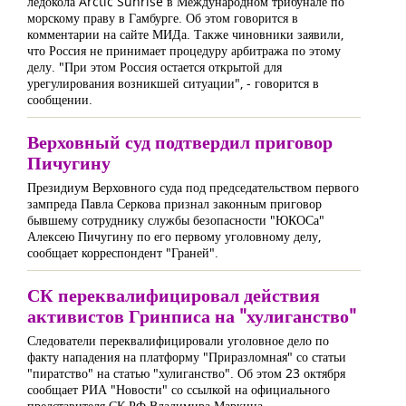
ледокола Arctic Sunrise в Международном трибунале по
морскому праву в Гамбурге. Об этом говорится в
комментарии на сайте МИДа. Также чиновники заявили,
что Россия не принимает процедуру арбитража по этому
делу. "При этом Россия остается открытой для
урегулирования возникшей ситуации", - говорится в
сообщении.
Верховный суд подтвердил приговор
Пичугину
Президиум Верховного суда под председательством первого
зампреда Павла Серкова признал законным приговор
бывшему сотруднику службы безопасности "ЮКОСа"
Алексею Пичугину по его первому уголовному делу,
сообщает корреспондент "Граней".
СК переквалифицировал действия
активистов Гринписа на "хулиганство"
Следователи переквалифицировали уголовное дело по
факту нападения на платформу "Приразломная" со статьи
"пиратство" на статью "хулиганство". Об этом 23 октября
сообщает РИА "Новости" со ссылкой на официального
представителя СК РФ Владимира Маркина.