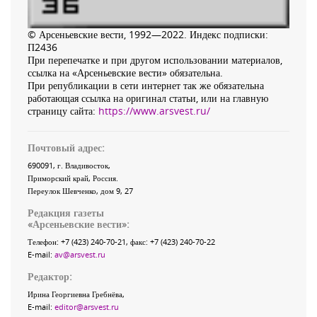
© Арсеньевские вести, 1992—2022. Индекс подписки:
П2436
При перепечатке и при другом использовании материалов,
ссылка на «Арсеньевские вести» обязательна.
При републикации в сети интернет так же обязательна
работающая ссылка на оригинал статьи, или на главную
страницу сайта:
https://www.arsvest.ru/
Почтовый адрес:
690091
, г.
Владивосток
,
Приморский край
,
Россия
.
Переулок Шевченко
, дом 9, 27
Редакция газеты
«
Арсеньевские вести
»:
Телефон:
+7 (423) 240-70-21
, факс:
+7 (423) 240-70-22
E-mail:
av@arsvest.ru
Редактор:
Ирина Георгиевна Гребнёва,
E-mail:
editor@arsvest.ru