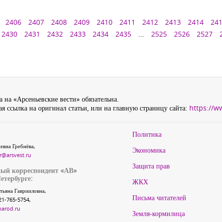
2406
2407
2408
2409
2410
2411
2412
2413
2414
24
2430
2431
2432
2433
2434
2435
...
2525
2526
2527
 на «Арсеньевские вести» обязательна.
я ссылка на оригинал статьи, или на главную страницу сайта:
https://w
Политика
евна Гребнёва,
Экономика
r@arsvest.ru
Защита прав
ый корреспондент «АВ»
етербурге:
ЖКХ
тьяна Гаврииловна,
Письма читателей
21-765-5754,
narod.ru
Земля-кормилица