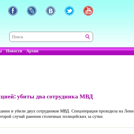
ы
Новости
Архив
ицией: убиты два сотрудника МВД
жании и убили двух сотрудников МВД. Спецоперация проходила на Лени
 второй случай ранения столичных полицейских за сутки.