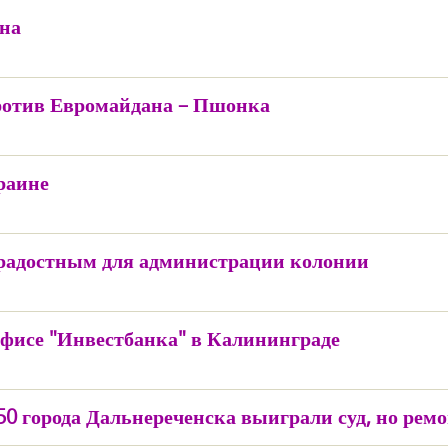
ана
ротив Евромайдана – Пшонка
раине
 радостным для администрации колонии
фисе "Инвестбанка" в Калининграде
 города Дальнереченска выиграли суд, но ремо