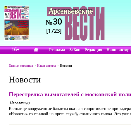
30
№
[1723]
16+
Реклама
ЗаКон
Редакция
Наши автор
Главная страница
Наши авторы
Новости
Новости
Перестрелка вымогателей с московской пол
Ньюском.ру
В столице вооруженные бандиты оказали сопротивление при задер
«Новости» со ссылкой на пресс-службу столичного главка. Это уже