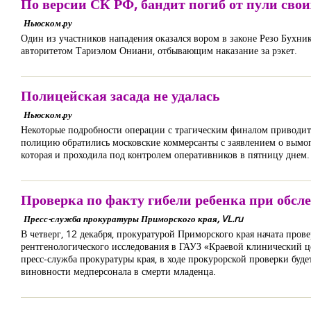
По версии СК РФ, бандит погиб от пули свои
Ньюском.ру
Один из участников нападения оказался вором в законе Резо Бухн
авторитетом Тариэлом Ониани, отбывающим наказание за рэкет.
Полицейская засада не удалась
Ньюском.ру
Некоторые подробности операции с трагическим финалом приводит 
полицию обратились московские коммерсанты с заявлением о вымог
которая и проходила под контролем оперативников в пятницу днем.
Проверка по факту гибели ребенка при обсл
Пресс-служба прокуратуры Приморского края, VL.ru
В четверг, 12 декабря, прокуратурой Приморского края начата про
рентгенологического исследования в ГАУЗ «Краевой клинический ц
пресс-служба прокуратуры края, в ходе прокурорской проверки буд
виновности медперсонала в смерти младенца.