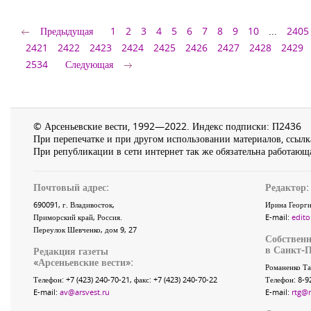
Предыдущая
1
2
3
4
5
6
7
8
9
10
...
2405
2421
2422
2423
2424
2425
2426
2427
2428
2429
2534
Следующая
© Арсеньевские вести, 1992—2022. Индекс подписки: П2436
При перепечатке и при другом использовании материалов, ссылка
При републикации в сети интернет так же обязательна работающа
Почтовый адрес:
Редактор:
690091
, г.
Владивосток
,
Ирина Георги
Приморский край
,
Россия
.
E-mail:
edito
Переулок Шевченко
, дом 9, 27
Собственн
в Санкт-П
Редакция газеты
«
Арсеньевские вести
»:
Романенко Та
Телефон:
+7 (423) 240-70-21
, факс:
+7 (423) 240-70-22
Телефон: 8-9
E-mail:
av@arsvest.ru
E-mail:
rtg@