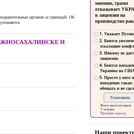
мнению, трамп
отказывает УКР
в лицензии на
оохранительных органов за границей. Об
производство рак
уточняется.
1. Уважает Путин
ЮЖНОСАХАЛИНСКЕ И
2. Боится увелич
эскалацию конфл
3. Никому не дает
лицензии.
4. Боится нападе
Украины на СШ
5. Просто у него 
поведения такая:
обещать и не сдел
Всего проголосовало
1 человек
Прошлые опросы
Наши проект