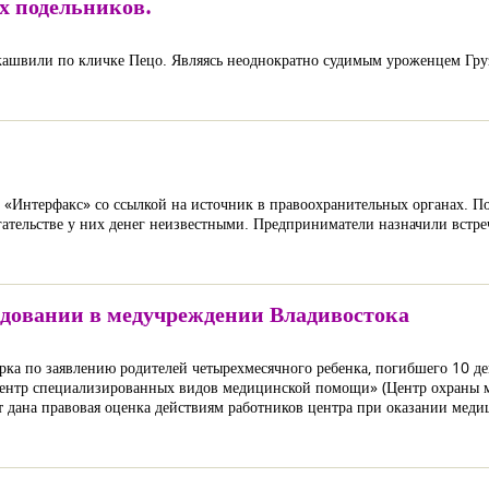
х подельников.
икашвили по кличке Пецо. Являясь неоднократно судимым уроженцем Гру
«Интерфакс» со ссылкой на источник в правоохранительных органах. По 
ательстве у них денег неизвестными. Предприниматели назначили встре
едовании в медучреждении Владивостока
верка по заявлению родителей четырехмесячного ребенка, погибшего 10 д
ентр специализированных видов медицинской помощи» (Центр охраны ма
ет дана правовая оценка действиям работников центра при оказании меди