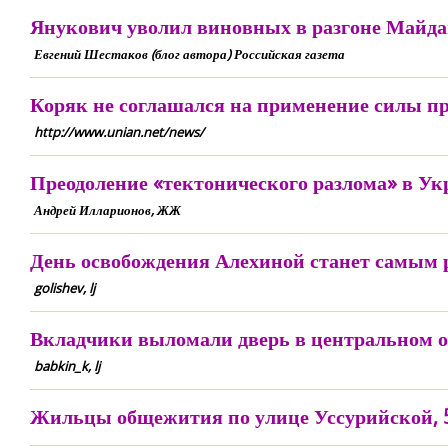
Янукович уволил виновных в разгоне Майд
Евгений Шестаков (блог автора) Российская газета
Коряк не соглашался на применение силы п
http://www.unian.net/news/
Преодоление «тектонического разлома» в Ук
Андрей Илларионов, ЖЖ
День освобождения Алехиной станет самым
golishev, lj
Вкладчики выломали дверь в центральном о
babkin_k, lj
Жильцы общежития по улице Уссурийской, 50