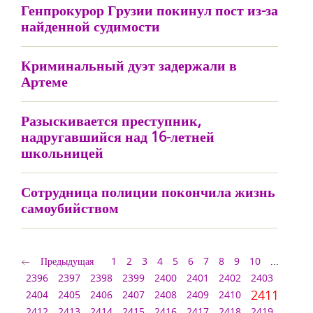
Генпрокурор Грузии покинул пост из-за
найденной судимости
Криминальный дуэт задержали в
Артеме
Разыскивается преступник,
надругавшийся над 16-летней
школьницей
Сотрудница полиции покончила жизнь
самоубийством
Предыдущая
1
2
3
4
5
6
7
8
9
10
...
2396
2397
2398
2399
2400
2401
2402
2403
2411
2404
2405
2406
2407
2408
2409
2410
2412
2413
2414
2415
2416
2417
2418
2419