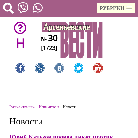
РУБРИКИ
30
№
H
[1723]
Главная страница
Наши авторы
Новости
Новости
Юрий Кутузов провел пикет против