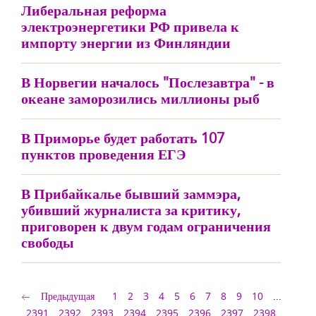
Либеральная реформа
электроэнергетики РФ привела к
импорту энергии из Финляндии
В Норвегии началось "Послезавтра" - в
океане заморозились миллионы рыб
В Приморье будет работать 107
пунктов проведения ЕГЭ
В Прибайкалье бывший заммэра,
убивший журналиста за критику,
приговорен к двум годам ограничения
свободы
Предыдущая
1
2
3
4
5
6
7
8
9
10
...
2391
2392
2393
2394
2395
2396
2397
2398