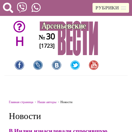
РУБРИКИ
30
№
H
[1723]
Главная страница
Наши авторы
Новости
Новости
В Индии изнасиловали спросившую