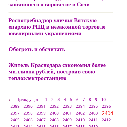
заявившего о воровстве в Сочи
Роспотребнадзор уличил Вятскую
епархию РПЦ в незаконной торговле
ювелирными украшениями
Обогреть и обсчитать
Житель Краснодара сэкономил более
миллиона рублей, построив свою
теплоэлектростанцию
Предыдущая
1
2
3
4
5
6
7
8
9
10
...
2389
2390
2391
2392
2393
2394
2395
2396
2404
2397
2398
2399
2400
2401
2402
2403
2405
2406
2407
2408
2409
2410
2411
2412
2413
2414
2415
2416
2417
2418
2419
...