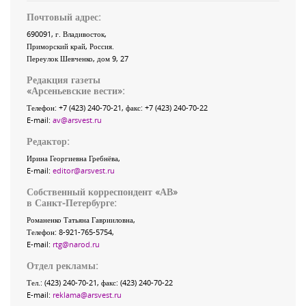
Почтовый адрес:
690091
, г.
Владивосток
,
Приморский край
,
Россия
.
Переулок Шевченко
, дом 9, 27
Редакция газеты
«
Арсеньевские вести
»:
Телефон:
+7 (423) 240-70-21
, факс:
+7 (423) 240-70-22
E-mail:
av@arsvest.ru
Редактор:
Ирина Георгиевна Гребнёва,
E-mail:
editor@arsvest.ru
Собственный корреспондент «АВ»
в Санкт-Петербурге:
Романенко Татьяна Гаврииловна,
Телефон: 8-921-765-5754,
E-mail:
rtg@narod.ru
Отдел рекламы:
Тел.: (423) 240-70-21, факс: (423) 240-70-22
E-mail:
reklama@arsvest.ru