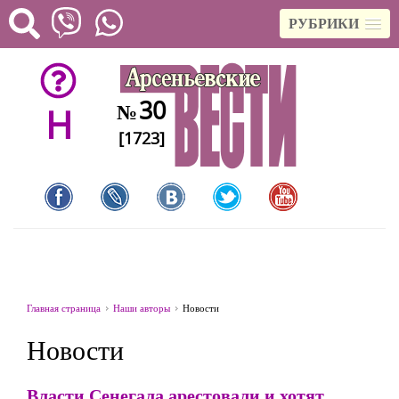
РУБРИКИ
30
№
H
[1723]
Главная страница
Наши авторы
Новости
Новости
Власти Сенегала арестовали и хотят