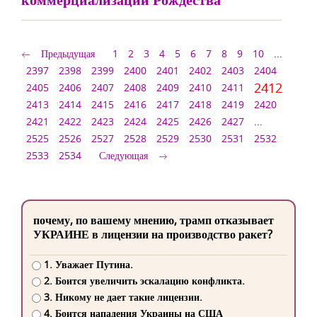
Предыдущая
1
2
3
4
5
6
7
8
9
10
...
2397
2398
2399
2400
2401
2402
2403
2404
2412
2405
2406
2407
2408
2409
2410
2411
2413
2414
2415
2416
2417
2418
2419
2420
2421
2422
2423
2424
2425
2426
2427
...
2525
2526
2527
2528
2529
2530
2531
2532
2533
2534
Следующая
почему, по вашему мнению, трамп отказывает
УКРАИНЕ в лицензии на производство ракет?
1. Уважает Путина.
2. Боится увеличить эскалацию конфликта.
3. Никому не дает такие лицензии.
4. Боится нападения Украины на США