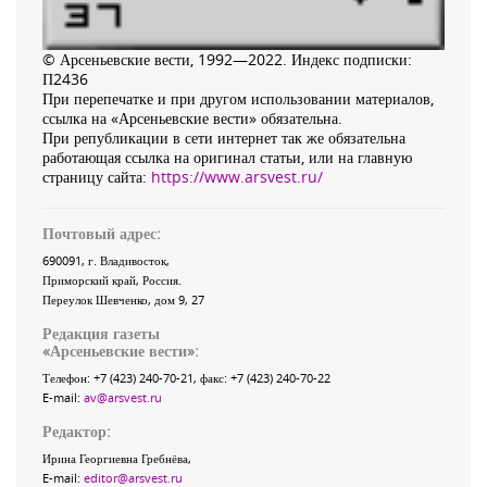
© Арсеньевские вести, 1992—2022. Индекс подписки:
П2436
При перепечатке и при другом использовании материалов,
ссылка на «Арсеньевские вести» обязательна.
При републикации в сети интернет так же обязательна
работающая ссылка на оригинал статьи, или на главную
страницу сайта:
https://www.arsvest.ru/
Почтовый адрес:
690091
, г.
Владивосток
,
Приморский край
,
Россия
.
Переулок Шевченко
, дом 9, 27
Редакция газеты
«
Арсеньевские вести
»:
Телефон:
+7 (423) 240-70-21
, факс:
+7 (423) 240-70-22
E-mail:
av@arsvest.ru
Редактор:
Ирина Георгиевна Гребнёва,
E-mail:
editor@arsvest.ru