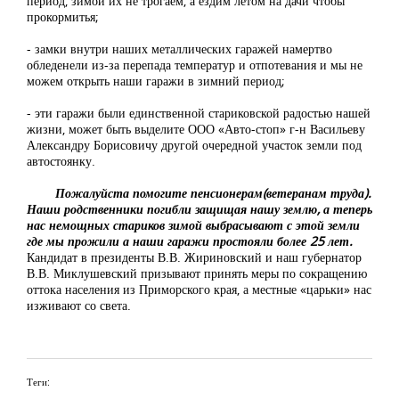
период, зимой их не трогаем, а ездим летом на дачи чтобы
прокормитья;
- замки внутри наших металлических гаражей намертво
обледенели из-за перепада температур и отпотевания и мы не
можем открыть наши гаражи в зимний период;
- эти гаражи были единственной стариковской радостью нашей
жизни, может быть выделите ООО «Авто-стоп» г-н Васильеву
Александру Борисовичу другой очередной участок земли под
автостоянку.
Пожалуйста помогите пенсионерам(ветеранам труда).
Наши родственники погибли защищая нашу землю, а теперь
нас немощных стариков зимой выбрасывают с этой земли
где мы прожили а наши гаражи простояли более 25 лет.
Кандидат в президенты В.В. Жириновский и наш губернатор
В.В. Миклушевский призывают принять меры по сокращению
оттока населения из Приморского края, а местные «царьки» нас
изживают со света.
Теги: