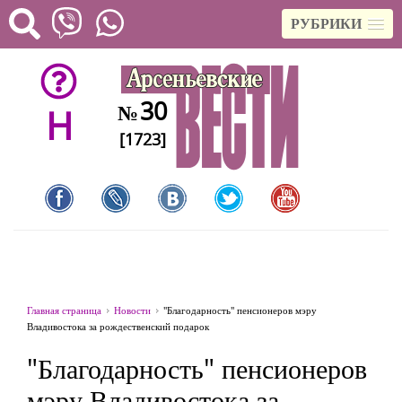
РУБРИКИ
30
№
H
[1723]
Главная страница
Новости
"Благодарность" пенсионеров мэру
Владивостока за рождественский подарок
"Благодарность" пенсионеров
мэру Владивостока за