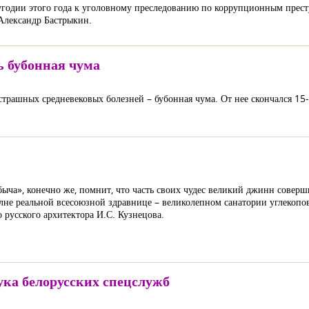
лугодии этого года к уголовному преследованию по коррупционным прес
 Александр Бастрыкин.
ь бубонная чума
страшных средневековых болезней – бубонная чума. От нее скончался 1
ыча», конечно же, помнит, что часть своих чудес великий джинн совер
лне реальной всесоюзной здравнице – великолепном санатории углекопов
 русского архитектора И.С. Кузнецова.
ука белорусских спецслужб