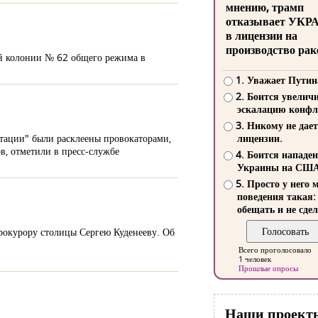
мнению, трамп
отказывает УКР
в лицензии на
производство рак
ой колонии № 62 общего режима в
1. Уважает Путин
2. Боится увелич
эскалацию конфл
3. Никому не дает
тации" были расклеены провокаторами,
лицензии.
в, отметили в пресс-службе
4. Боится нападе
Украины на СШ
5. Просто у него 
поведения такая:
обещать и не сдел
рокурору столицы Сергею Куденееву. Об
Всего проголосовало
1 человек
Прошлые опросы
Наши проект