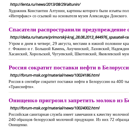
http://lenta.ru/news/2013/08/29/altunin/
Художник Константин Алтунин, картины которого были изъяты поли
«Интерфакс» со ссылкой на основателя музея Александра Донского.
Спасатели распространили предупреждение о
http://deita.ru/nature/primorskij-kraj_28.08.2013_844976_spasateli-
Утром и днем в четверг, 29 августа, местами в южной половине кр
г. Фокино и г. Большой Камень, Анучинский, Лазовский, Надеждин
Хасанский, Хорольский, Чугуевский, Шкотовский, Яковлевский мун
Россия сократит поставки нефти в Белорусси
http://forum-msk.org/material/news/10024186.html
Россия в сентябре сократит поставки нефти в Белоруссию на 400 т
«Транснефти».
Онищенко пригрозил запретить молоко из Б
http://forum-msk.org/material/news/10024002.html
Российская санитарная служба имеет замечания к качеству молочно
240 образцов белорусской молочной продукции. Из них 72 образца, 
Онищенко.