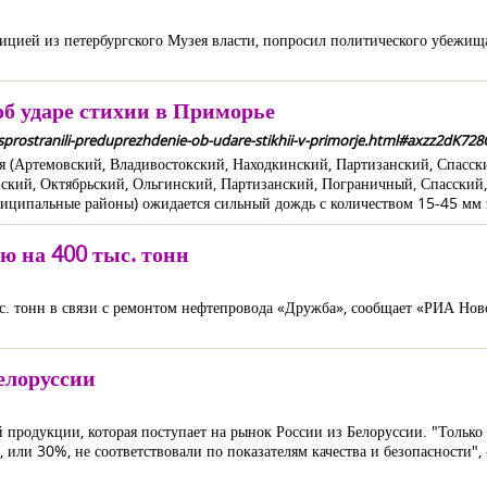
цией из петербургского Музея власти, попросил политического убежищ
б ударе стихии в Приморье
rasprostranili-preduprezhdenie-ob-udare-stikhii-v-primorje.html#axzz2dK728
ая (Артемовский, Владивостокский, Находкинский, Партизанский, Спасск
ский, Октябрьский, Ольгинский, Партизанский, Пограничный, Спасский
иципальные районы) ожидается сильный дождь с количеством 15-45 мм з
ю на 400 тыс. тонн
ыс. тонн в связи с ремонтом нефтепровода «Дружба», сообщает «РИА Нов
елоруссии
й продукции, которая поступает на рынок России из Белоруссии. "Только
или 30%, не соответствовали по показателям качества и безопасности",