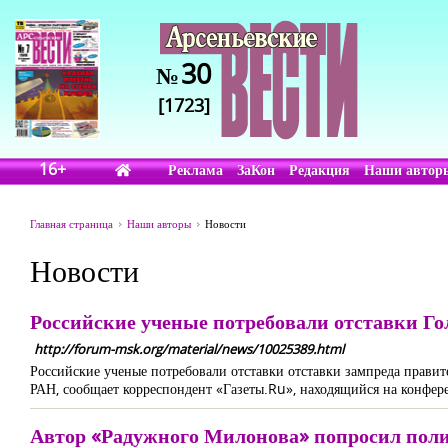
30
№
[1723]
16+
Реклама
ЗаКон
Редакция
Наши автор
Главная страница
Наши авторы
Новости
Новости
Российские ученые потребовали отставки Го
http://forum-msk.org/material/news/10025389.html
Российские ученые потребовали отставки отставки зампреда прави
РАН, сообщает корреспондент «Газеты.Ru», находящийся на конфе
Автор «Радужного Милонова» попросил пол