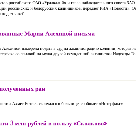
ктор российского ОАО «Уралкалий» и глава наблюдательного совета ЗАО 
кции российских и белорусских калийщиков, передает РИА «Новости». Он
 под стражей.
сованные Марии Алехиной письма
Алехиной намерена подать в суд на администрацию колонии, которая из
нтерфакс со ссылкой на мужа другой осужденной активистки Надежды То
 полученных ран
ушетии Ахмет Котиев скончался в больнице, сообщает «Интерфакс».
чти 3 млн рублей в пользу «Сколково»