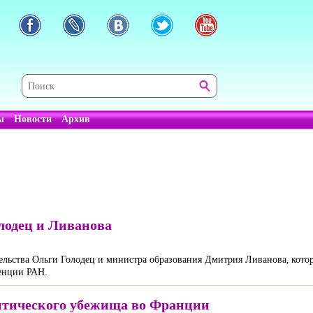
ы
Новости
Архив
лодец и Ливанова
тельства Ольги Голодец и министра образования Дмитрия Ливанова, кото
ренции РАН.
итического убежища во Франции