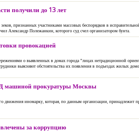
сти получили до 13 лет
ых зеков, признанных участниками массовых беспорядков в исправительн
учил Александр Полежанкин, которого суд счел организатором бунта.
стовки провокацией
тережениями о выявленных в домах города "лицах нетрадиционной ориен
отрудники выясняют обстоятельства их появления в подъездах жилых домо
ДД машиной прокуратуры Москвы
о движения иномарку, которая, по данным организации, принадлежит п
ивлечены за коррупцию