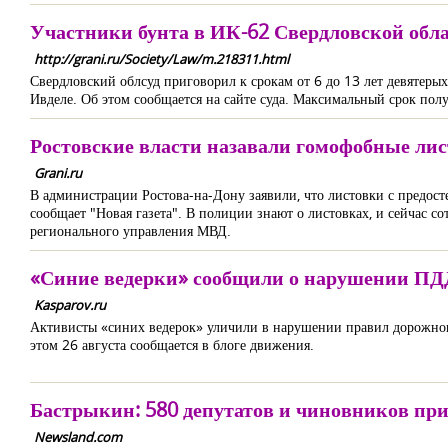
Участники бунта в ИК-62 Свердловской обла
http://grani.ru/Society/Law/m.218311.html
Свердловский облсуд приговорил к срокам от 6 до 13 лет девятер
Ивделе. Об этом сообщается на сайте суда. Максимальный срок пол
Ростовские власти назавали гомофобные ли
Grani.ru
В администрации Ростова-на-Дону заявили, что листовки с предос
сообщает "Новая газета". В полиции знают о листовках, и сейчас с
регионального управления МВД.
«Синие ведерки» сообщили о нарушении П
Kasparov.ru
Активисты «синих ведерок» уличили в нарушении правил дорожног
этом 26 августа сообщается в блоге движения.
Бастрыкин: 580 депутатов и чиновников пр
Newsland.com