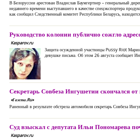
В Белоруссии арестован Владислав Баумгертнер – генеральный дире
недавнего времени выступавшего в качестве спецэкспортера проду
как сообщил Следственный комитет Республики Беларусь, находится
Руководство колонии публично сожгло адре
Kasparov.ru
Защита осужденной участницы Pussy Riot Марии 
девушке письма. Об этом 26 августа сообщает И
Секретарь Совбеза Ингушетии скончался от
«Газета.Ru»
Раненный в результате обстрела автомобиля секретарь Совбеза Инг
Суд взыскал с депутата Ильи Пономарева по
Kasparov.ru