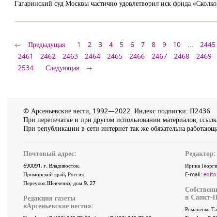
Гагаринский суд Москвы частично удовлетворил иск фонда «Сколков
Предыдущая
1
2
3
4
5
6
7
8
9
10
...
2445
2461
2462
2463
2464
2465
2466
2467
2468
2469
2534
Следующая
© Арсеньевские вести, 1992—2022. Индекс подписки: П2436
При перепечатке и при другом использовании материалов, ссылка
При републикации в сети интернет так же обязательна работающа
Почтовый адрес:
Редактор:
690091
, г.
Владивосток
,
Ирина Георги
Приморский край
,
Россия
.
E-mail:
edito
Переулок Шевченко
, дом 9, 27
Собственн
в Санкт-П
Редакция газеты
«
Арсеньевские вести
»:
Романенко Та