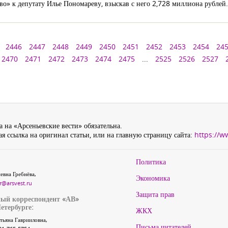
о» к депутату Илье Пономареву, взыскав с него 2,728 миллиона рублей
2446
2447
2448
2449
2450
2451
2452
2453
2454
24
2470
2471
2472
2473
2474
2475
...
2525
2526
2527
 на «Арсеньевские вести» обязательна.
я ссылка на оригинал статьи, или на главную страницу сайта:
https://w
Политика
евна Гребнёва,
Экономика
r@arsvest.ru
Защита прав
ый корреспондент «АВ»
етербурге:
ЖКХ
тьяна Гаврииловна,
Письма читателей