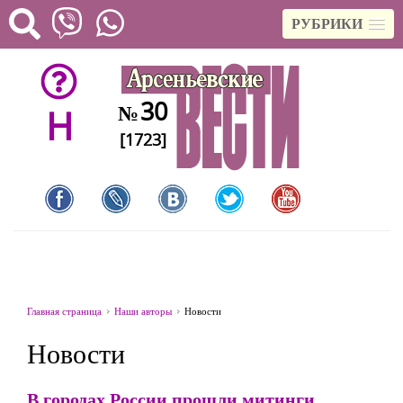
РУБРИКИ
30
№
H
[1723]
Главная страница
Наши авторы
Новости
Новости
В городах России прошли митинги