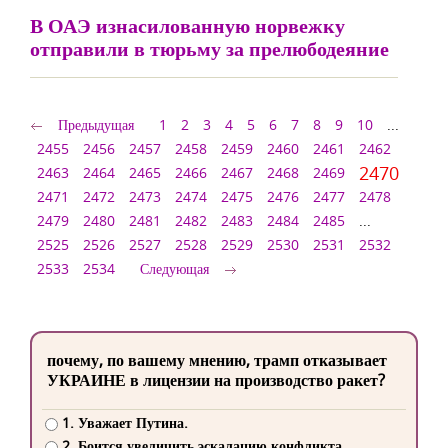
В ОАЭ изнасилованную норвежку
отправили в тюрьму за прелюбодеяние
Предыдущая
1
2
3
4
5
6
7
8
9
10
...
2455
2456
2457
2458
2459
2460
2461
2462
2470
2463
2464
2465
2466
2467
2468
2469
2471
2472
2473
2474
2475
2476
2477
2478
2479
2480
2481
2482
2483
2484
2485
...
2525
2526
2527
2528
2529
2530
2531
2532
2533
2534
Следующая
почему, по вашему мнению, трамп отказывает
УКРАИНЕ в лицензии на производство ракет?
1. Уважает Путина.
2. Боится увеличить эскалацию конфликта.