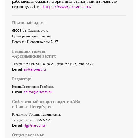
работающая ссылка на оригинал статьи, или на главную
страницу сайта:
https://www.arsvest.ru/
Почтовый адрес:
690091
, г.
Владивосток
,
Приморский край
,
Россия
.
Переулок Шевченко
, дом 9, 27
Редакция газеты
«
Арсеньевские вести
»:
Телефон:
+7 (423) 240-70-21
, факс:
+7 (423) 240-70-22
E-mail:
av@arsvest.ru
Редактор:
Ирина Георгиевна Гребнёва,
E-mail:
editor@arsvest.ru
Собственный корреспондент «АВ»
в Санкт-Петербурге:
Романенко Татьяна Гаврииловна,
Телефон: 8-921-765-5754,
E-mail:
rtg@narod.ru
Отдел рекламы: