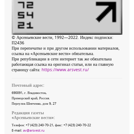
© Арсеньевские вести, 1992—2022. Индекс подписки:
П2436
При перепечатке и при другом использовании материалов,
ссылка на «Арсеньевские вести» обязательна.
При републикации в сети интернет так же обязательна
работающая ссылка на оригинал статьи, или на главную
страницу сайта:
https://www.arsvest.ru/
Почтовый адрес:
690091
, г.
Владивосток
,
Приморский край
,
Россия
.
Переулок Шевченко
, дом 9, 27
Редакция газеты
«
Арсеньевские вести
»:
Телефон:
+7 (423) 240-70-21
, факс:
+7 (423) 240-70-22
E-mail:
av@arsvest.ru