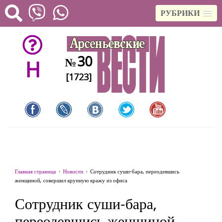
РУБРИКИ
30
№
H
[1723]
Главная страница
Новости
Сотрудник суши-бара, переодевшись
женщиной, совершил крупную кражу из офиса
Сотрудник суши-бара,
переодевшись женщиной,