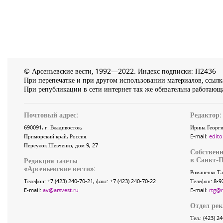
© Арсеньевские вести, 1992—2022. Индекс подписки: П2436
При перепечатке и при другом использовании материалов, ссылка
При републикации в сети интернет так же обязательна работающа
Почтовый адрес:
Редактор:
690091
, г.
Владивосток
,
Ирина Георги
Приморский край
,
Россия
.
E-mail:
edito
Переулок Шевченко
, дом 9, 27
Собственн
в Санкт-П
Редакция газеты
«
Арсеньевские вести
»:
Романенко Та
Телефон:
+7 (423) 240-70-21
, факс:
+7 (423) 240-70-22
Телефон: 8-9
E-mail:
av@arsvest.ru
E-mail:
rtg@
Отдел ре
Тел.: (423) 2