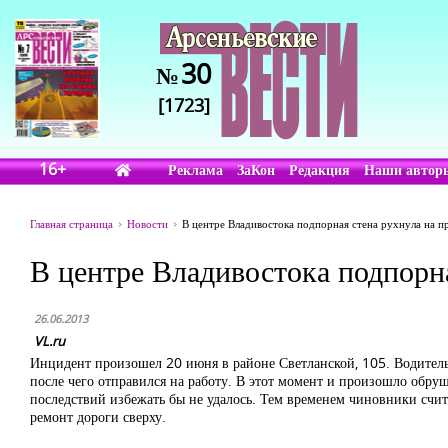
30
№
[1723]
16+
Реклама
ЗаКон
Редакция
Наши автор
Главная страница
Новости
В центре Владивостока подпорная стена рухнула на 
В центре Владивостока подпорн
26.06.2013
VL.ru
Инцидент произошел 20 июня в районе Светланской, 105. Водитель
после чего отправился на работу. В этот момент и произошло обру
последствий избежать бы не удалось. Тем временем чиновники счи
ремонт дороги сверху.