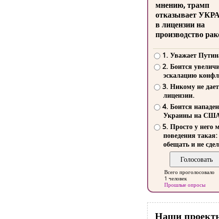
мнению, трамп
отказывает УКР
в лицензии на
производство рак
1. Уважает Путин
2. Боится увелич
эскалацию конфл
3. Никому не дает
лицензии.
4. Боится нападе
Украины на СШ
5. Просто у него 
поведения такая:
обещать и не сдел
Всего проголосовало
1 человек
Прошлые опросы
Наши проект