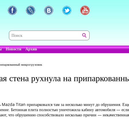
ы
Новости
Архив
припаркованный микрогрузовик
ая стена рухнула на припаркованн
 Mazda Titan припарковался там за несколько минут до обрушения. Еще
шение. Бетонная плита полностью уничтожила кабину автомобиля — если 
тают, что обрушению способствовало несколько причин — некачественна