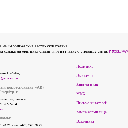
 на «Арсеньевские вести» обязательна.
я ссылка на оригинал статьи, или на главную страницу сайта:
https://w
Политика
евна Гребнёва,
Экономика
r@arsvest.ru
Защита прав
ый корреспондент «АВ»
етербурге:
ЖКХ
тьяна Гаврииловна,
Письма читателей
21-765-5754,
narod.ru
Земля-кормилица
кламы:
Вселенная
40-70-21, факс: (423) 240-70-22