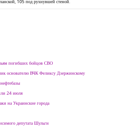
ланской, 105 под рухнувшей стеной.
мьям погибших бойцов СВО
тник основателю ВЧК Феликсу Дзержинскому
 нефтебазы
или 24 июля
таки на Украинские города
висимого депутата Шульги