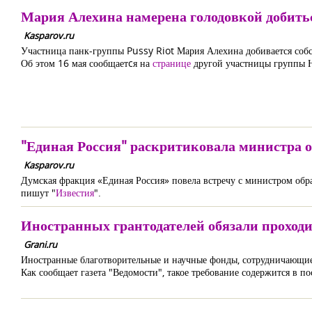
Мария Алехина намерена голодовкой добитьс
Kasparov.ru
Участница панк-группы Pussy Riot Мария Алехина добивается собств
Об этом 16 мая сообщаетcя на
странице
другой участницы группы 
"Единая Россия" раскритиковала министра 
Kasparov.ru
Думская фракция «Единая Россия» повела встречу с министром обр
пишут "
Известия
".
Иностранных грантодателей обязали проход
Grani.ru
Иностранные благотворительные и научные фонды, сотрудничающие
Как сообщает газета "Ведомости", такое требование содержится в п