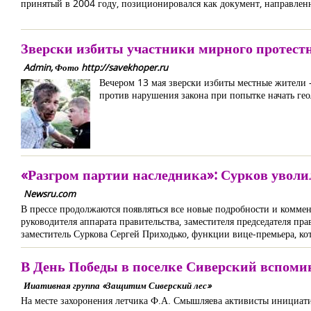
принятый в 2004 году, позиционировался как документ, направлен
Зверски избиты участники мирного протестн
Admin, Фото http://savekhoper.ru
Вечером 13 мая зверски избиты местные жители
против нарушения закона при попытке начать ге
«Разгром партии наследника»: Сурков уволил
Newsru.com
В прессе продолжаются появляться все новые подробности и комме
руководителя аппарата правительства, заместителя председателя пра
заместитель Суркова Сергей Приходько, функции вице-премьера, к
В День Победы в поселке Сиверский вспоми
Ииативная группа «Защитим Сиверский лес»
На месте захоронения летчика Ф.А. Смышляева активисты инициат