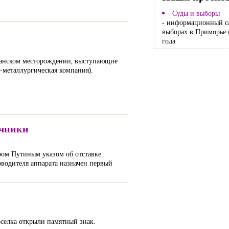
Суды и выборы
- информационный с
выборах в Приморье 
года
ланском месторождении, выступающие
-металлургическая компания).
очники
ром Путиным указом об отставке
ководителя аппарата назначен первый
селка открыли памятный знак.