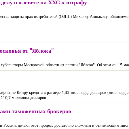
 делу о клевете на ХХС к штрафу
щества защиты прав потребителей (ОЗПП) Михаилу Аншакову, обвиняемом
осковья от "Яблока"
в губернаторы Московской области от партии "Яблоко". Об этом он 15 м
деление Кипру кредита в размере 1,33 миллиарда долларов (миллиард е
т 110,7 миллиона долларов.
угами таможенных брокеров
и России, делают этот процесс достаточно сложным и отнимающим мног