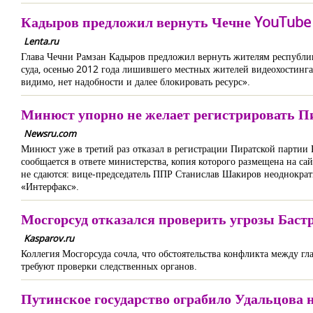
Кадыров предложил вернуть Чечне YouTube
Lenta.ru
Глава Чечни Рамзан Кадыров предложил вернуть жителям республик
суда, осенью 2012 года лишившего местных жителей видеохостинга, 
видимо, нет надобности и далее блокировать ресурс».
Минюст упорно не желает регистрировать П
Newsru.com
Минюст уже в третий раз отказал в регистрации Пиратской партии 
сообщается в ответе министерства, копия которого размещена на 
не сдаются: вице-председатель ППР Станислав Шакиров неоднократн
«Интерфакс».
Мосгорсуд отказался проверить угрозы Бас
Kasparov.ru
Коллегия Мосгорсуда сочла, что обстоятельства конфликта между 
требуют проверки следственных органов.
Путинское государство ограбило Удальцова 