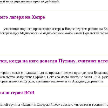
ный на осуществление прямых действий.
ого лагеря на Хопре
 — участники мирного протестного лагеря в Новохоперском районе на Е
ологоразведку Медногорским медно-серным комбинатом (Уральская горно
ся, когда на него донесли Путину, считают ист
нтарии в связи с подписанным на прошлой неделе президентом Владими
вительства Владислава Суркова. Пока его место никто не занял – и.о. ру
оторые выполнял Сурков, временно возложены на Аркадия Дворковича.
нали героя ВОВ
ивной группы «Защитим Сиверский лес» вместе с жителями и гостями по