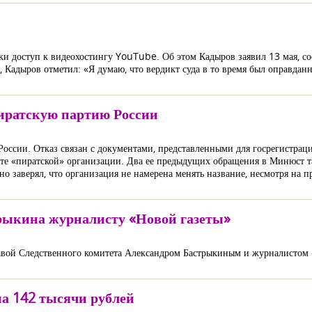
и доступ к видеохостингу YouTube. Об этом Кадыров заявил 13 мая, с
Кадыров отметил: «Я думаю, что вердикт суда в то время был оправданн
иратскую партию России
России. Отказ связан с документами, представленными для госрегистраци
сайте «пиратской» организации. Два ее предыдущих обращения в Минюст 
о заверял, что организация не намерена менять название, несмотря на 
трыкина журналисту «Новой газеты»
главой Следственного комитета Александром Бастрыкиным и журналистом
на 142 тысячи рублей