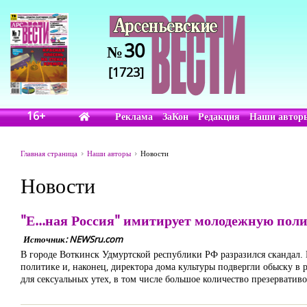
30
№
[1723]
16+
Реклама
ЗаКон
Редакция
Наши автор
Главная страница
Наши авторы
Новости
Новости
"Е...ная Россия" имитирует молодежную по
Источник: NEWSru.com
В городе Воткинск Удмуртской республики РФ разразился скандал.
политике и, наконец, директора дома культуры подвергли обыску в 
для сексуальных утех, в том числе большое количество презерватив