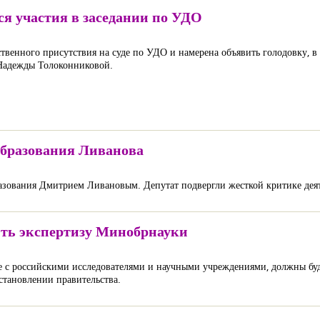
я участия в заседании по УДО
енного присутствия на суде по УДО и намерена объявить голодовку, в сл
Надежды Толоконниковой.
образования Ливанова
азования Дмитрием Ливановым. Депутат подвергли жесткой критике деят
ить экспертизу Минобрнауки
 с российскими исследователями и научными учреждениями, должны буд
остановлении правительства.