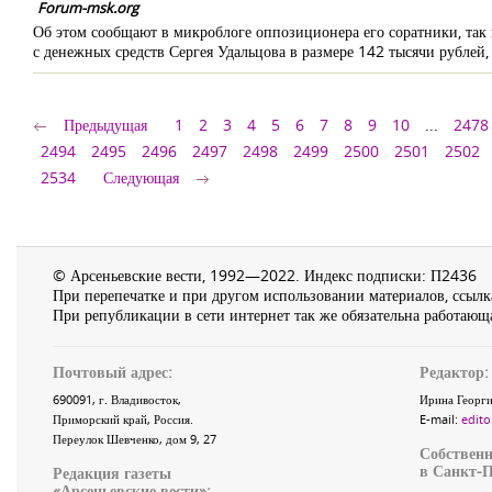
Forum-msk.org
Об этом сообщают в микроблоге оппозиционера его соратники, так 
с денежных средств Сергея Удальцова в размере 142 тысячи рублей,
Предыдущая
1
2
3
4
5
6
7
8
9
10
...
2478
2494
2495
2496
2497
2498
2499
2500
2501
2502
2534
Следующая
© Арсеньевские вести, 1992—2022. Индекс подписки: П2436
При перепечатке и при другом использовании материалов, ссылка
При републикации в сети интернет так же обязательна работающа
Почтовый адрес:
Редактор:
690091
, г.
Владивосток
,
Ирина Георги
Приморский край
,
Россия
.
E-mail:
edito
Переулок Шевченко
, дом 9, 27
Собственн
в Санкт-П
Редакция газеты
«
Арсеньевские вести
»: