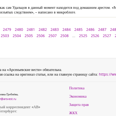
как сам Удальцов в данный момент находится под домашним арестом. «Мо
 изъятых следствием», – написано в микроблоге.
2479
2480
2481
2482
2483
2484
2485
2486
2487
24
2503
2504
2505
2506
2507
2508
...
2525
2526
2527
 на «Арсеньевские вести» обязательна.
я ссылка на оригинал статьи, или на главную страницу сайта:
https://w
Политика
евна Гребнёва,
Экономика
r@arsvest.ru
Защита прав
ый корреспондент «АВ»
етербурге:
ЖКХ