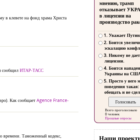
мнению, трамп
отказывает УКР
в лицензии на
у в клевете на фонд храма Христа
производство рак
1. Уважает Путин
2. Боится увелич
эскалацию конфл
3. Никому не дает
лицензии.
4. Боится нападе
ая сообщил
ИТАР-ТАСС
Украины на СШ
5. Просто у него 
поведения такая:
обещать и не сдел
вро). Как сообщает
Agence France-
Всего проголосовало
0 человек
Прошлые опросы
о времени. Таможенный кодекс,
Наши проект