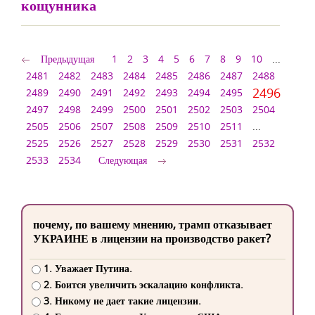
кощунника
Предыдущая
1
2
3
4
5
6
7
8
9
10
...
2481
2482
2483
2484
2485
2486
2487
2488
2496
2489
2490
2491
2492
2493
2494
2495
2497
2498
2499
2500
2501
2502
2503
2504
2505
2506
2507
2508
2509
2510
2511
...
2525
2526
2527
2528
2529
2530
2531
2532
2533
2534
Следующая
почему, по вашему мнению, трамп отказывает
УКРАИНЕ в лицензии на производство ракет?
1. Уважает Путина.
2. Боится увеличить эскалацию конфликта.
3. Никому не дает такие лицензии.