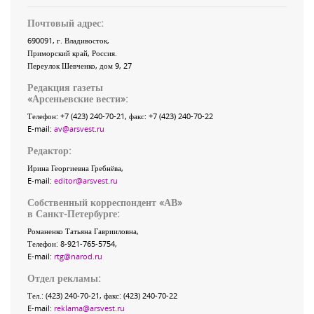
Почтовый адрес:
690091
, г.
Владивосток
,
Приморский край
,
Россия
.
Переулок Шевченко
, дом 9, 27
Редакция газеты
«
Арсеньевские вести
»:
Телефон:
+7 (423) 240-70-21
, факс:
+7 (423) 240-70-22
E-mail:
av@arsvest.ru
Редактор:
Ирина Георгиевна Гребнёва,
E-mail:
editor@arsvest.ru
Собственный корреспондент «АВ»
в Санкт-Петербурге:
Романенко Татьяна Гаврииловна,
Телефон: 8-921-765-5754,
E-mail:
rtg@narod.ru
Отдел рекламы:
Тел.: (423) 240-70-21, факс: (423) 240-70-22
E-mail:
reklama@arsvest.ru