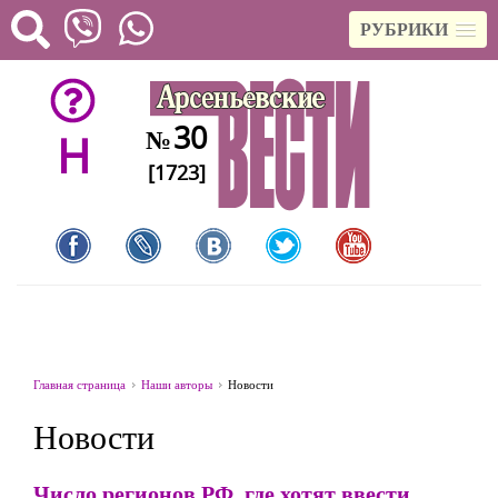
РУБРИКИ
30
№
H
[1723]
Главная страница
Наши авторы
Новости
Новости
Число регионов РФ, где хотят ввести