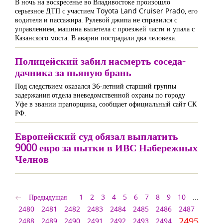
В ночь на воскресенье во Владивостоке произошло
серьезное ДТП с участием Toyota Land Cruiser Prado, его
водителя и пассажира. Рулевой джипа не справился с
управлением, машина вылетела с проезжей части и упала с
Казанского моста. В аварии пострадали два человека.
Полицейский забил насмерть соседа-
дачника за пьяную брань
Под следствием оказался 36-летний старший группы
задержания отдела вневедомственной охраны по городу
Уфе в звании прапорщика, сообщает официальный сайт СК
РФ.
Европейский суд обязал выплатить
9000 евро за пытки в ИВС Набережных
Челнов
Предыдущая
1
2
3
4
5
6
7
8
9
10
...
2480
2481
2482
2483
2484
2485
2486
2487
2495
2488
2489
2490
2491
2492
2493
2494