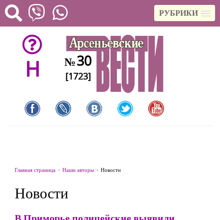
РУБРИКИ
30
№
H
[1723]
Главная страница
Наши авторы
Новости
Новости
В Приморье полицейские выявили