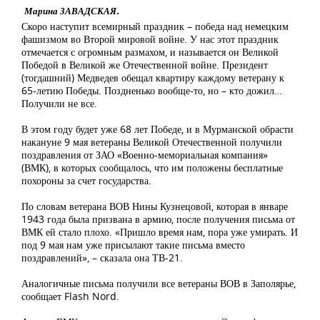
Марина ЗАВАДСКАЯ.
Скоро наступит всемирный праздник – победа над немецким
фашизмом во Второй мировой войне. У нас этот праздник
отмечается с огромным размахом, и называется он Великой
Победой в Великой же Отечественной войне. Президент
(тогдашний) Медведев обещал квартиру каждому ветерану к
65-летию Победы. Поздненько вообще-то, но – кто дожил…
Получили не все.
В этом году будет уже 68 лет Победе, и в Мурманской обрасти
накануне 9 мая ветераны Великой Отечественной получили
поздравления от ЗАО «Военно-мемориальная компания»
(ВМК), в которых сообщалось, что им положены бесплатные
похороны за счет государства.
По словам ветерана ВОВ Нины Кузнецовой, которая в январе
1943 года была призвана в армию, после получения письма от
ВМК ей стало плохо. «Пришло время нам, пора уже умирать. И
под 9 мая нам уже присылают такие письма вместо
поздравлений», – сказала она ТВ-21.
Аналогичные письма получили все ветераны ВОВ в Заполярье,
сообщает Flash Nord.