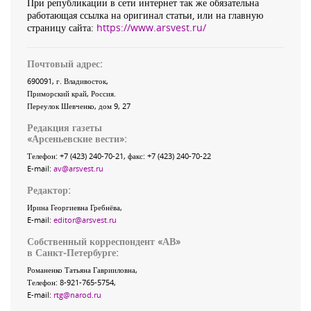
При републикации в сети интернет так же обязательна
работающая ссылка на оригинал статьи, или на главную
страницу сайта:
https://www.arsvest.ru/
Почтовый адрес:
690091
, г.
Владивосток
,
Приморский край
,
Россия
.
Переулок Шевченко
, дом 9, 27
Редакция газеты
«
Арсеньевские вести
»:
Телефон:
+7 (423) 240-70-21
, факс:
+7 (423) 240-70-22
E-mail:
av@arsvest.ru
Редактор:
Ирина Георгиевна Гребнёва,
E-mail:
editor@arsvest.ru
Собственный корреспондент «АВ»
в Санкт-Петербурге:
Романенко Татьяна Гаврииловна,
Телефон: 8-921-765-5754,
E-mail:
rtg@narod.ru