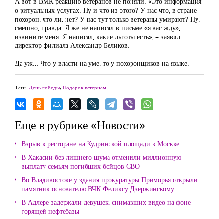
А вот в ВМК реакцию ветеранов не поняли. «Это информация
о ритуальных услугах. Ну и что из этого? У нас что, в стране
похорон, что ли, нет? У нас тут только ветераны умирают? Ну,
смешно, правда. Я же не написал в письме «я вас жду»,
извините меня. Я написал, какие льготы есть», – заявил
директор филиала Александр Беликов.
Да уж… Что у власти на уме, то у похоронщиков на языке.
Теги:
День победы
,
Подарок ветернам
Еще в рубрике «Новости»
Взрыв в ресторане на Кудринской площади в Москве
В Хакасии без лишнего шума отменили миллионную
выплату семьям погибших бойцов СВО
Во Владивостоке у здания прокуратуры Приморья открыли
памятник основателю ВЧК Феликсу Дзержинскому
В Адлере задержали девушек, снимавших видео на фоне
горящей нефтебазы