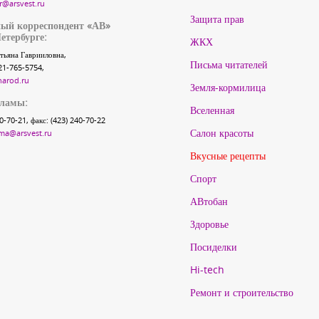
r@arsvest.ru
Защита прав
ый корреспондент «АВ»
етербурге:
ЖКХ
тьяна Гаврииловна,
Письма читателей
21-765-5754,
narod.ru
Земля-кормилица
кламы:
Вселенная
40-70-21, факс: (423) 240-70-22
Салон красоты
ma@arsvest.ru
Вкусные рецепты
Спорт
АВтобан
Здоровье
Посиделки
Hi-tech
Ремонт и строительство