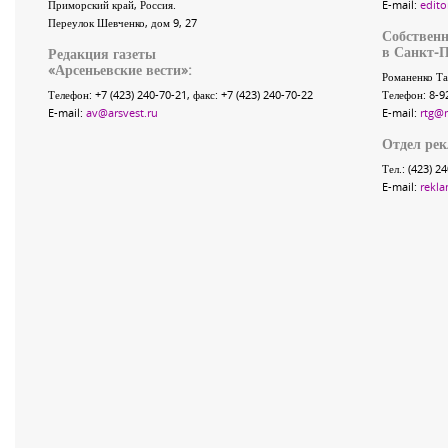
Приморский край
,
Россия
.
E-mail:
edito
Переулок Шевченко
, дом 9, 27
Собственн
в Санкт-П
Редакция газеты
«
Арсеньевские вести
»:
Романенко Та
Телефон:
+7 (423) 240-70-21
, факс:
+7 (423) 240-70-22
Телефон: 8-9
E-mail:
av@arsvest.ru
E-mail:
rtg@
Отдел ре
Тел.: (423) 2
E-mail:
rekla