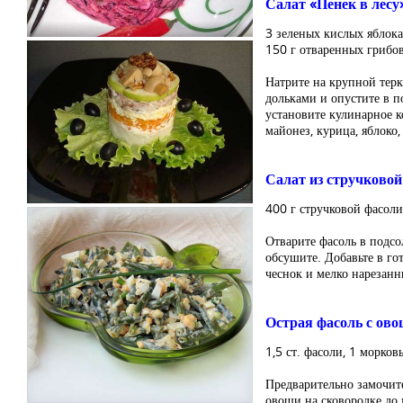
Салат «Пенек в лесу
3 зеленых кислых яблока
150 г отваренных грибов
Натрите на крупной терк
дольками и опустите в п
установите кулинарное к
майонез, курица, яблоко
Салат из стручковой
400 г стручковой фасоли,
Отварите фасоль в подсо
обсушите. Добавьте в го
чеснок и мелко нарезанн
Острая фасоль с ов
1,5 ст. фасоли, 1 морковь
Предварительно замочите
овощи на сковородке до 