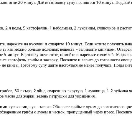
ьком огне 20 минут. Дайте готовому супу настояться 10 минут. Подавай
в, 2 л воды, 5 картофелин, 1 небольшая, 2 луковицы, сливочное и растите
те, нарежьте на кусочки и отварите 10 минут. Если хотите получить нав
нить как можно больше полезных веществ – заливайте кипятком. Отваренн
е 5 минут. Картошку почистите, помойте и нарежьте соломкой. Морковь 
ьте картофель, грибы и зажарку. Посолите и варите до готовности овощей
 не кинзы. Готовому супу дайте настояться не менее получаса. Подавайт
грибов, 30 г сыра, 2 яйца, сваренных вкрутую, 1 луковица, 1-2 зубчика ч
ное масло для жарки, зелень петрушки для украшения.
ми кусочками, лук – мелко. Обжарьте грибы с луком до золотистого цвета
 обжаренные грибы с луком и чеснок, пропущенный через пресс. Посолите