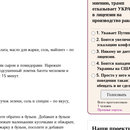
мнению, трамп
отказывает УКР
в лицензии на
производство рак
1. Уважает Путин
2. Боится увелич
эскалацию конфл
лата, масло для жарки, соль, майонез – по
3. Никому не дает
лицензии.
4. Боится нападе
тым сыром и помидорами. Нарежьте
Украины на СШ
 подсушенный ломтик багета чесноком и
5. Просто у него 
е 15 минут.
поведения такая:
обещать и не сдел
пучок зелени, соль и специи – по вкусу,
Всего проголосовало
1 человек
Прошлые опросы
те обратно в бульон. Добавьте в бульон
режьте маленькими кусочками и обжарьте,
арку в бульон, посолите и добавьте
Наши проект