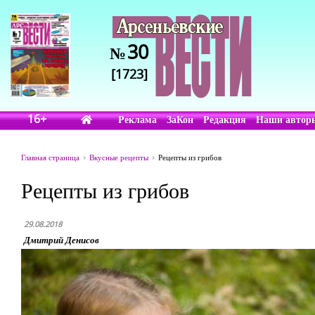
30
№
[1723]
16+
Реклама
ЗаКон
Редакция
Наши автор
Главная страница
Вкусные рецепты
Рецепты из грибов
Рецепты из грибов
29.08.2018
Дмитрий Денисов