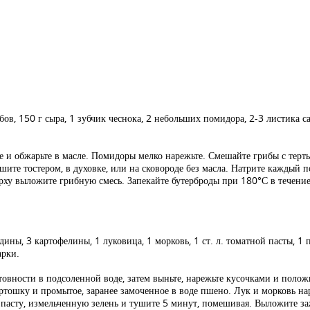
бов, 150 г сыра, 1 зубчик чеснока, 2 небольших помидора, 2-3 листика са
е и обжарьте в масле. Помидоры мелко нарежьте. Смешайте грибы с тер
шите тостером, в духовке, или на сковороде без масла. Натрите каждый
рху выложите грибную смесь. Запекайте бутерброды при 180°С в течени
ядины, 3 картофелины, 1 луковица, 1 морковь, 1 ст. л. томатной пасты, 1 
арки.
товности в подсоленной воде, затем выньте, нарежьте кусочками и положи
тошку и промытое, заранее замоченное в воде пшено. Лук и морковь на
 пасту, измельченную зелень и тушите 5 минут, помешивая. Выложите заж