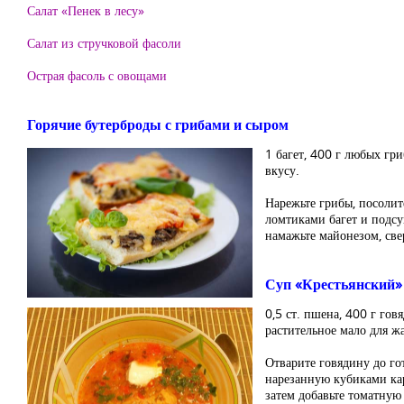
Салат «Пенек в лесу»
Салат из стручковой фасоли
Острая фасоль с овощами
Горячие бутерброды с грибами и сыром
1 багет, 400 г любых гри
вкусу.
Нарежьте грибы, посолит
ломтиками багет и подсу
намажьте майонезом, све
Суп «Крестьянский»
0,5 ст. пшена, 400 г гов
растительное мало для ж
Отварите говядину до го
нарезанную кубиками кар
затем добавьте томатную