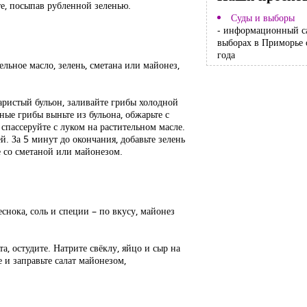
те, посыпав рубленной зеленью.
Суды и выборы
- информационный с
выборах в Приморье 
года
льное масло, зелень, сметана или майонез,
аристый бульон, заливайте грибы холодной
ые грибы выньте из бульона, обжарьте с
спассеруйте с луком на растительном масле.
. За 5 минут до окончания, добавьте зелень
е со сметаной или майонезом.
еснока, соль и специи – по вкусу, майонез
, остудите. Натрите свёклу, яйцо и сыр на
 и заправьте салат майонезом,