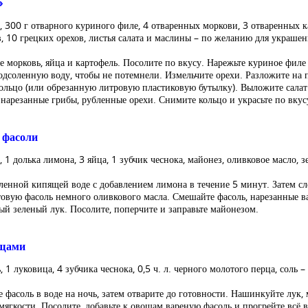
»
, 300 г отварного куриного филе, 4 отваренных моркови, 3 отваренных к
, 10 грецких орехов, листья салата и маслины – по желанию для украшени
е морковь, яйца и картофель. Посолите по вкусу. Нарежьте куриное филе
одсоленную воду, чтобы не потемнели. Измельчите орехи. Разложите на п
ольцо (или обрезанную литровую пластиковую бутылку). Выложите салат с
, нарезанные грибы, рубленные орехи. Снимите кольцо и украсьте по вкус
 фасоли
 1 долька лимона, 3 яйца, 1 зубчик чеснока, майонез, оливковое масло, зе
ленной кипящей воде с добавлением лимона в течение 5 минут. Затем сле
товую фасоль немного оливкового масла. Смешайте фасоль, нарезанные 
ый зеленый лук. Посолите, поперчите и заправьте майонезом.
ощами
, 1 луковица, 4 зубчика чеснока, 0,5 ч. л. черного молотого перца, соль –
 фасоль в воде на ночь, затем отварите до готовности. Нашинкуйте лук,
мягкости. Посолите, добавьте к овощам вареную фасоль и прогрейте всё в