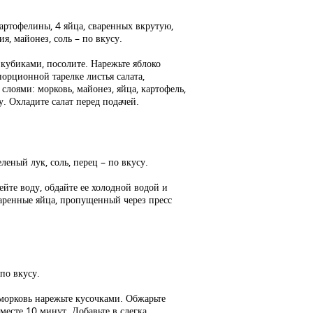
артофелины, 4 яйца, сваренных вкрутую,
я, майонез, соль – по вкусу.
 кубиками, посолите. Нарежьте яблоко
орционной тарелке листья салата,
лоями: морковь, майонез, яйца, картофель,
у. Охладите салат перед подачей.
леный лук, соль, перец – по вкусу.
йте воду, обдайте ее холодной водой и
варенные яйца, пропущенный через пресс
 по вкусу.
 морковь нарежьте кусочками. Обжарьте
месте 10 минут. Добавьте в слегка