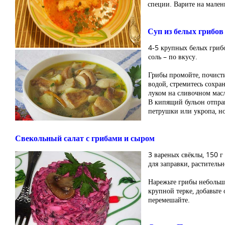
специи. Варите на мален
Суп из белых грибов
4-5 крупных белых грибо
соль – по вкусу.
Грибы промойте, почисти
водой, стремитесь сохра
луком на сливочном масл
В кипящий бульон отправ
петрушки или укропа, но
Свекольный салат с грибами и сыром
3 вареных свёклы, 150 г 
для заправки, раститель
Нарежьте грибы небольши
крупной терке, добавьте
перемешайте.