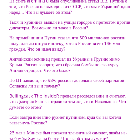
На сайте kremlin.ru была опубликована статья В.В. Путина о
том, что Россия не выходила из СССР, что мы с Украиной один
народ... Что вы думаете об этом?
Тысячи кубинцев вышли на улицы городов с протестом против
диктатуры. Возможно ли такое в России?
На прямой линии Путин сказал, что 500 миллионов россиян
получили льготную ипотеку, хотя в России всего 146 млн
граждан. Что он имел ввиду?
Английский эсминец прошел из Украины в Грузию мимо
Крыма. Россия говорит, что сбросила бомбы по его курсу.
Англия отрицает. Что это было?
По ЦТ заявили, что 98% россиян довольны своей зарплатой.
Согласны ли вы и почему?
Bellingcat с The InsideR провели расследование и считают,
что Дмитрия Быкова отравили тем же, что и Навального. Что
думаете об этом?
Если завтра внезапно рухнет путинизм, куда бы вы хотели
развернуть Россию?
23 мая в Минске был посажен транзитный самолет, якобы из-
за бомбы Хамаса на борту. Что вы об этом думаете?