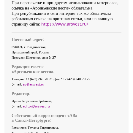
При перепечатке и при другом использовании материалов,
ссылка на «Арсеньевские вести» обязательна.
При републикации в сети интернет так же обязательна
работающая ссылка на оригинал статьи, или на главную
страницу сайта:
https://www.arsvest.ru/
Почтовый адрес:
690091
, г.
Владивосток
,
Приморский край
,
Россия
.
Переулок Шевченко
, дом 9, 27
Редакция газеты
«
Арсеньевские вести
»:
Телефон:
+7 (423) 240-70-21
, факс:
+7 (423) 240-70-22
E-mail:
av@arsvest.ru
Редактор:
Ирина Георгиевна Гребнёва,
E-mail:
editor@arsvest.ru
Собственный корреспондент «АВ»
в Санкт-Петербурге:
Романенко Татьяна Гаврииловна,
Телефон: 8-921-765-5754,