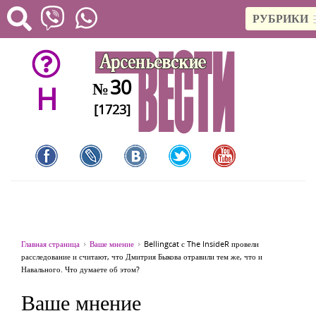
РУБРИКИ
30
№
H
[1723]
Главная страница
Ваше мнение
Bellingcat с The InsideR провели
расследование и считают, что Дмитрия Быкова отравили тем же, что и
Навального. Что думаете об этом?
Ваше мнение