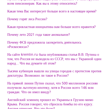
всем пенсионерам. Как вы к этому относитесь?
Какая тема Вас интересует больше всего в настоящее время?
Почему горят леса России?
Какая провластная инициатива вам больше всего нравится?
Почему лето 2021 года такое аномальное?
Почему ФСБ предложила засекретить деятельнось
«Роскосмоса»?
На сайте kremlin.ru была опубликована статья В.В. Путина о
том, что Россия не выходила из СССР, что мы с Украиной один
народ... Что вы думаете об этом?
Тысячи кубинцев вышли на улицы городов с протестом против
диктатуры. Возможно ли такое в России?
На прямой линии Путин сказал, что 500 миллионов россиян
получили льготную ипотеку, хотя в России всего 146 млн
граждан. Что он имел ввиду?
Английский эсминец прошел из Украины в Грузию мимо
Крыма. Россия говорит, что сбросила бомбы по его курсу.
Англия отрицает. Что это было?