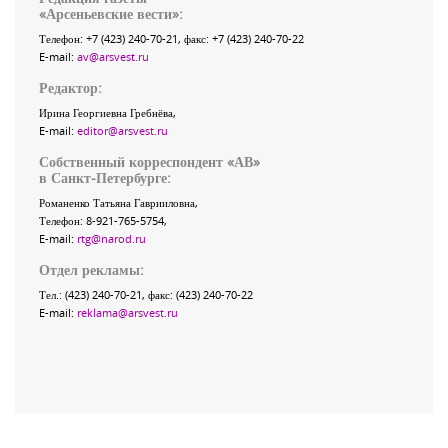
«
Арсеньевские вести
»:
Телефон:
+7 (423) 240-70-21
, факс:
+7 (423) 240-70-22
E-mail:
av@arsvest.ru
Редактор:
Ирина Георгиевна Гребнёва,
E-mail:
editor@arsvest.ru
Собственный корреспондент «АВ»
в Санкт-Петербурге:
Романенко Татьяна Гаврииловна,
Телефон: 8-921-765-5754,
E-mail:
rtg@narod.ru
Отдел рекламы:
Тел.: (423) 240-70-21, факс: (423) 240-70-22
E-mail:
reklama@arsvest.ru