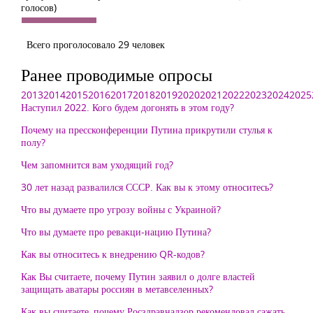
голосов)
Всего проголосовало 29 человек
Ранее проводимые опросы
2013
2014
2015
2016
2017
2018
2019
2020
2021
2022
2023
2024
2025
Наступил 2022. Кого будем догонять в этом году?
Почему на прессконференции Путина прикрутили стулья к
полу?
Чем запомнится вам уходящий год?
30 лет назад развалился СССР. Как вы к этому относитесь?
Что вы думаете про угрозу войны с Украиной?
Что вы думаете про ревакци-нацию Путина?
Как вы относитесь к внедрению QR-кодов?
Как Вы считаете, почему Путин заявил о долге властей
защищать аватары россиян в метавселенных?
Как вы считаете, почему Росздравнадзор рекомендовал сажать