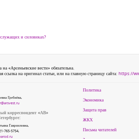
осслужащих и силовиках?
 на «Арсеньевские вести» обязательна.
я ссылка на оригинал статьи, или на главную страницу сайта:
https://w
Политика
евна Гребнёва,
Экономика
r@arsvest.ru
Защита прав
ый корреспондент «АВ»
етербурге:
ЖКХ
тьяна Гаврииловна,
Письма читателей
21-765-5754,
narod.ru