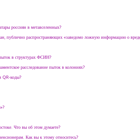
ватары россиян в метавселенных?
ждан, публично распространяющих «заведомо ложную информацию о вреде
 пыток в структурах ФСИН?
аментское расследование пыток в колониях?
и QR-коды?
я»?
токе. Что вы об этом думаете?
пенсионерам. Как вы к этому относитесь?