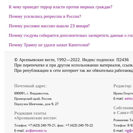
К чему приведет террор власти против мирных граждан?
Почему усилились репрессии в России?
Почему россияне массово вышли 23 января?
Почему госдума собирается дополнительно засекретить данные о г
Почему Трампу не удался захват Капитолия?
© Арсеньевские вести, 1992—2022. Индекс подписки: П2436
При перепечатке и при другом использовании материалов, ссылка
При републикации в сети интернет так же обязательна работающа
Почтовый адрес:
Редактор:
690091
, г.
Владивосток
,
Ирина Георги
Приморский край
,
Россия
.
E-mail:
edito
Переулок Шевченко
, дом 9, 27
Собственн
в Санкт-П
Редакция газеты
«
Арсеньевские вести
»:
Романенко Та
Телефон:
+7 (423) 240-70-21
, факс:
+7 (423) 240-70-22
Телефон: 8-9
E-mail:
av@arsvest.ru
E-mail:
rtg@