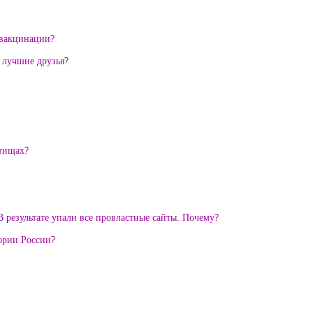
 вакцинации?
и лучшие друзья?
ытищах?
 результате упали все провластные сайты. Почему?
тории России?