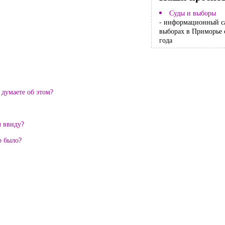
Суды и выборы
- информационный с
выборах в Приморье 
года
 думаете об этом?
л ввиду?
о было?