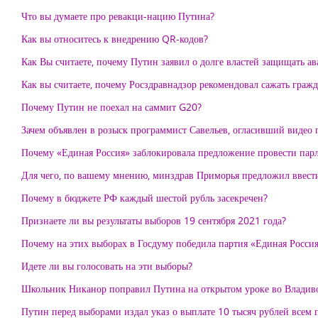
Что вы думаете про ревакци-нацию Путина?
Как вы относитесь к внедрению QR-кодов?
Как Вы считаете, почему Путин заявил о долге властей защищать а
Как вы считаете, почему Росздравнадзор рекомендовал сажать гра
Почему Путин не поехал на саммит G20?
Зачем объявлен в розыск программист Савельев, огласивший видео
Почему «Единая Россия» заблокировала предложение провести парл
Для чего, по вашему мнению, минздрав Приморья предложил ввест
Почему в бюджете РФ каждый шестой рубль засекречен?
Признаете ли вы результаты выборов 19 сентября 2021 года?
Почему на этих выборах в Госдуму победила партия «Единая Росси
Идете ли вы голосовать на эти выборы?
Школьник Никанор поправил Путина на открытом уроке во Владивос
Путин перед выборами издал указ о выплате 10 тысяч рублей всем 