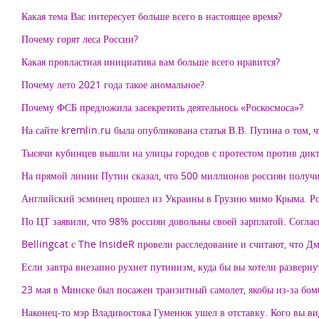
Какая тема Вас интересует больше всего в настоящее время?
Почему горят леса России?
Какая провластная инициатива вам больше всего нравится?
Почему лето 2021 года такое аномальное?
Почему ФСБ предложила засекретить деятельнось «Роскосмоса»?
На сайте kremlin.ru была опубликована статья В.В. Путина о том, 
Тысячи кубинцев вышли на улицы городов с протестом против дикт
На прямой линии Путин сказал, что 500 миллионов россиян получил
Английский эсминец прошел из Украины в Грузию мимо Крыма. Росс
По ЦТ заявили, что 98% россиян довольны своей зарплатой. Согла
Bellingcat с The InsideR провели расследование и считают, что Дм
Если завтра внезапно рухнет путинизм, куда бы вы хотели разверну
23 мая в Минске был посажен транзитный самолет, якобы из-за бомб
Наконец-то мэр Владивостока Гуменюк ушел в отставку. Кого вы ви