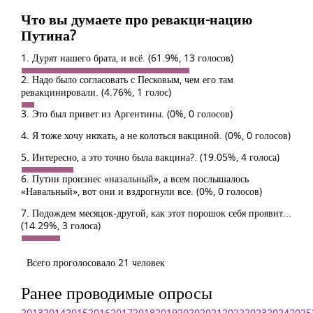
Что вы думаете про ревакци-нацию
Путина?
1. Дурят нашего брата, и всё.
(61.9%, 13 голосов)
2. Надо было согласовать с Песковым, чем его там
ревакцинировали.
(4.76%, 1 голос)
3. Это был привет из Аргентины.
(0%, 0 голосов)
4. Я тоже хочу нюхать, а не колоться вакциной.
(0%, 0 голосов)
5. Интересно, а это точно была вакцина?.
(19.05%, 4 голоса)
6. Путин произнес «назальный», а всем послышалось
«Навальный», вот они и вздрогнули все.
(0%, 0 голосов)
7. Подождем месяцок-другой, как этот порошок себя проявит...
(14.29%, 3 голоса)
Всего проголосовало 21 человек
Ранее проводимые опросы
2013
2014
2015
2016
2017
2018
2019
2020
2021
2022
2023
2024
2025