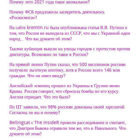
Почему лето 2021 года такое аномальное?
Почему ФСБ предложила засекретить деятельнось
«Роскосмоса»?
На сайте kremlin.ru была опубликована статья В.В. Путина о
том, что Россия не выходила из СССР, что мы с Украиной один
народ... Что вы думаете об этом?
Тысячи кубинцев вышли на улицы городов с протестом против
диктатуры. Возможно ли такое в России?
На прямой линии Путин сказал, что 500 миллионов россиян
получили льготную ипотеку, хотя в России всего 146 млн
граждан. Что он имел ввиду?
Английский эсминец прошел из Украины в Грузию мимо
Крыма. Россия говорит, что сбросила бомбы по его курсу.
Англия отрицает. Что это было?
По ЦТ заявили, что 98% россиян довольны своей зарплатой.
Согласны ли вы и почему?
Bellingcat с The InsideR провели расследование и считают,
что Дмитрия Быкова отравили тем же, что и Навального. Что
думаете об этом?