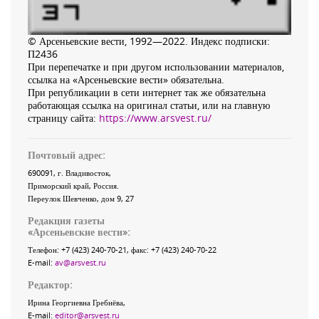
© Арсеньевские вести, 1992—2022. Индекс подписки:
П2436
При перепечатке и при другом использовании материалов,
ссылка на «Арсеньевские вести» обязательна.
При републикации в сети интернет так же обязательна
работающая ссылка на оригинал статьи, или на главную
страницу сайта:
https://www.arsvest.ru/
Почтовый адрес:
690091
, г.
Владивосток
,
Приморский край
,
Россия
.
Переулок Шевченко
, дом 9, 27
Редакция газеты
«
Арсеньевские вести
»:
Телефон:
+7 (423) 240-70-21
, факс:
+7 (423) 240-70-22
E-mail:
av@arsvest.ru
Редактор:
Ирина Георгиевна Гребнёва,
E-mail:
editor@arsvest.ru